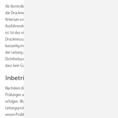
Als Kontrolle im Rahmen einer kurzzeitigen Betriebsunterbrechung ist
die Druckmessung vorgesehen. Sie ist aber nur dann als einziges
Kriterium vor dem Gaseinlassen ausreichend, wenn dem
Ausführenden der aktuelle Zustand der Leitungsanschlüsse bekannt
ist. Ist das nicht der Fall, sollte man sich vor Ausführung der
Druckmessung vom Zustand der Anschlüsse überzeugen. Da man bei
kurzzeitig im Betrieb unterbrochenen Gasleitungen keine Arbeiten an
der Leitung ausführt, ist keine Gebrauchsfähigkeitsprüfung bzw.
Dichtheitsprüfung vorgesehen. Die Druckmessung muss anzeigen,
dass kein Gas unkontrolliert aus der Leitung austreten kann.
Inbetriebnahme von Gasleitungen
Nachdem die Leitungen optisch begutachtet und die erforderlichen
Prüfungen ausgeführt sind, kann die Inbetriebnahme der Installa­tion
erfolgen. Wurde nicht unmittelbar vor dem Gaseinlassen eine
Leitungsprüfung ausgeführt, muss durch eine Druckmessung mit
einem Prüfdruck von maximal 50 mbar festgestellt werden, ob kein