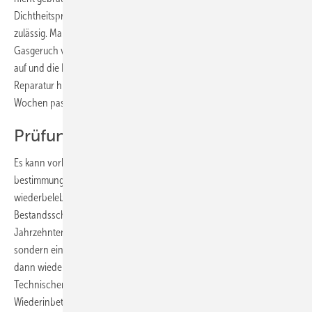
Dichtheitsprüfung sein. Eine stufenweise Vorgehensweise ist dabei
zulässig. Man kann zunächst die größte Undichtigkeit (die den
Gasgeruch verursachte) reparieren. Tritt dann kein Gasgeruch mehr
auf und die Leitung hat eine Leckage von weniger als 5 l/h, kann die
Reparatur hin zur dichten Leitung in einem Zeitfenster von vier
Wochen pas­sieren.
Prüfung stillgelegter ­Gasleitungen
Es kann vorkommen, dass eine ehemalige Gasleitung, die
bestimmungsgemäß und auf Dauer nicht mehr betrieben wurde,
wiederbelebt werden soll. In diesem Fall muss zunächst die
Bestandsschutzfrage geklärt werden. In den Jahren (oder
Jahrzehnten?) des Nichtbetriebes war diese Leitung keine Gasleitung,
sondern einfach nur „ein Rohr“. Daraus folgt, dass die Leitung nur
dann wieder als Gasleitung genutzt werden darf, wenn sie die
Technischen Regeln erfüllt, die zum Zeitpunkt der
Wiederinbetriebnahme gültig sind. Leitungen, die diese