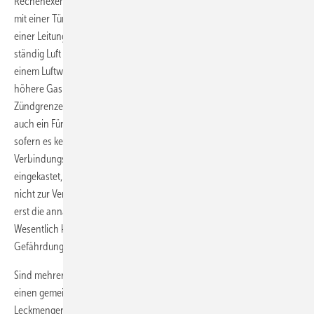
Rechenexempel zugrunde. Dabei nimmt man an, dass in einem Raum
mit einer Tür und 1000 Litern Rauminhalt, stündlich fünf Liter Gas aus
einer Leitung entweichen. Durch die geschlossene Tür zirkuliert
ständig Luft hinein und ausgetretenes Gas verlässt den Raum. Bei
einem Luftwechsel•= 0,4 entsteht unter diesen Bedingungen keine
höhere Gaskonzentration als von 1,25 Volumenprozent. Da die untere
Zündgrenze von Erdgas bei rund vier Volumenprozent liegt, kann
auch ein Fünf-Liter-Leck noch vier Wochen lang geduldet werden,
sofern es keinen Gasgeruch verursacht. Wurde die an
Verbindungsstellen undichte Gasleitung aber teilweise unbelüftet
eingekastet, steht ein Rauminhalt von 1000 Litern in diesem Kasten
nicht zur Verfügung. Muss hier das Leck vermutet werden, sind nicht
erst die annähernd fünf Liter Gasaustritt in der Stunde bedenklich.
Wesentlich kleinere Mengen können in diesem Fall schon eine
Gefährdung bedeuten.
Sind mehrere Gasleitungen in ei­nem Gebäude ins­talliert, die durch
einen gemeinsamen Installationsschacht verlaufen, müssen ihre
Leckmengen addiert werden, wenn angenommen werden muss, dass