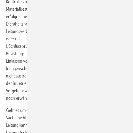
Kontrolle von Mitteldruck-Gasleitungen einfach. Der Nachweis der
Materialbeständigkeit und der Dichtheit muss hier immer durch die
erfolgreiche Durchführung der Kombinierten Belastungs- und
Dichtheitsprüfung erbracht werden. Mit dieser Prüfung nicht erfasste
Leitungsverbindungen werden zudem mit schaumbildenden Mitteln
oder mit einem Gas-Spürgerät auf Dichtheit untersucht
(„Schlussprüfung“). Erfolgt die Durchführung der Kombinierten
Belastungs- und Dichtheitsprüfung nicht unmittelbar vor dem
Einlassen von Erdgas, muss mittels Druckmessung und
Inaugenscheinnahme der Leitung sichergestellt werden, dass Gas
nicht austreten kann. Die wenigen Ausnahmen, bei denen im Rahmen
der Inbetriebnahme von Mitteldruck-Gasleitungen von dieser
Vorgehensweise abgewichen werden kann, werden im Folgenden
noch erwähnt.
Geht es um die Inbetriebnahme von Niederdruck-Gasleitungen, ist die
Sache nicht ganz so einfach. Je nach dem Betriebszustand der
Leitung kann die Dichtheit gefordert sein oder auch eine
Leitungsleckage toleriert werden. Man differenziert: