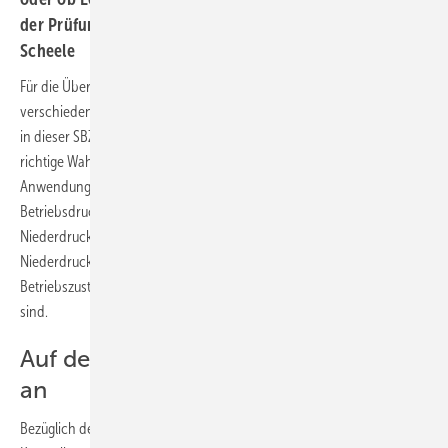
der Prüfung und der Bewertung gibt dieser Beitrag. Jörg
Scheele
Für die Überprüfung von Gasleitungen stehen insgesamt sechs
verschiedene Methoden zur Verfügung. Sie sind im Beitrag ab Seite 14
in dieser SBZ-Ausgabe beschrieben. Wann welche der Methoden die
richtige Wahl ist und in welchem Fall Prüfmethoden kombiniert zur
Anwendung gebracht werden müssen, hängt von der
Betriebsdruckstufe der Gasleitung ab. Hier wird nach
Niederdruckleitungen und Mitteldruckleitungen differenziert. Bei
Niederdruckleitungen ferner entscheidend ist, welchem
Betriebszustand diese zum Zeitpunkt der Überprüfung zuzuordnen
sind.
Auf den Betriebszustand kommt es
an
Bezüglich der Auswahl der richtigen Prüfmethode hat man es bei der