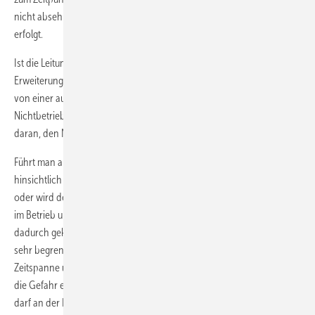
nicht absehbar ist und die Maßnahme auf Wunsch des Betreibers
erfolgt.
Ist die Leitung hingegen drucklos, weil Reparatur-, Änderungs- oder
Erweiterungs­arbeiten an dieser durchgeführt werden, spricht man
von einer außer Betrieb gesetzten Gasleitung. Der Zustand des
Nichtbetriebs ist dabei nicht dauerhaft, schließlich arbeitet man ja
daran, den Normalzustand wieder herzustellen.
Führt man an einer Leitung eine Messung durch (z.B. die Überprüfung
hinsichtlich möglicher Leckagen mit einem elektroni­schen Messgerät)
oder wird der Gaszähler gewechselt, ist der Leitungsbetrieb kurz­zeitig
im Betrieb unterbrochen. Eine kurzzeitige Betriebsunterbrechung ist
dadurch gekennzeichnet, dass die Dauer der Drucklosigkeit zeitlich
sehr begrenzt ist (wenige Minuten!) und die Leitung während dieser
Zeitspanne unter fachlicher Aufsicht steht. Diese Bedingungen sollen
die Gefahr einer Manipulation an der Leitung ausschließen. Ferner
darf an der Leitung nicht gearbeitet werden, von Maßnahmen zum