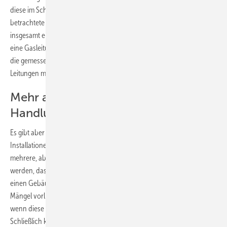
diese im Schacht austreten. So können zum Beispiel drei für sich
betrachtete Leitungen, die jeweils unbeschränkt gebrauchsfähig sind,
insgesamt einen Handlungsbedarf bedeuten. Es zeigt sich wieder: Wer
eine Gasleitung sicherheitstechnisch bewerten will, der darf nicht nur
die gemessene Leckage in die Waagschale werfen. Er muss die
Leitungen mit ihren Installationsumständen als ein Ganzes sehen.
Mehr als ein Liter Leck – und kein
Handlungsbedarf
Es gibt aber auch Fälle, da ist genau das Gegenteil sinnvoll. Etwa bei
Installationen in größeren Gebäuden, in denen Leitungen durch
mehrere, abgeschottete Gebäudebereiche führen. Kann festgestellt
werden, dass die Leckage eines jeden Leitungsteils innerhalb jeweils
einen Gebäudebereiches unter 1 l/h beträgt und keine weiteren
Mängel vorliegen, ist die Leitung in Ordnung. Und das auch dann,
wenn diese insgesamt einen Gasverlust von 1 l/h hat oder mehr.
Schließlich können die Gasmengen, die in den einzelnen