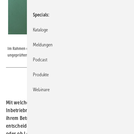
Specials
Kataloge
Sewerin
Meldungen
Im Rahmen der Inbetriebnahme von Gas-Installationen werden die bislang
ungeprüften Verbindungsstellen untersucht.
Podcast
Produkte
Webinare
Mit welcher Prüfmethode Gasleitungen im Rahmen der
Inbetriebnahme kontrolliert werden müssen, hängt von
ihrem Betriebszustand ab. Dieser Zustand ist auch
entscheidend dafür, ob die Leitungen dicht sein müssen
oder ob Leckagen toleriert werden. Eine Hilfestellung bei