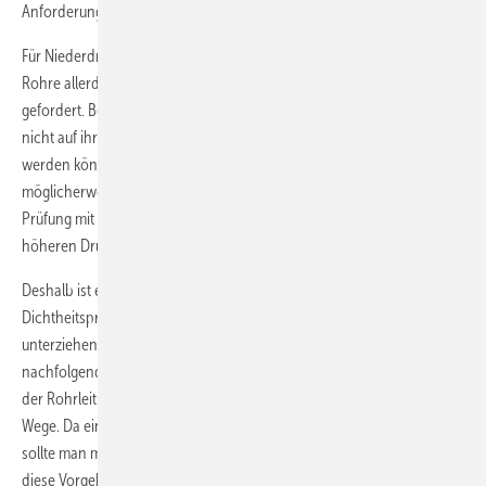
Anforderungen erfüllen, müssen auf Dichtheit geprüft werden.
Für Niederdruck-Erdgasleitungen wird für die Überprüfung der alten
Rohre allerdings lediglich die Ausführung einer Dichtheitsprüfung
gefordert. Bedenklich ist diese Vorgehensweise für Leitungen, die
nicht auf ihrer gesamten Länge einer optischen Kontrolle unterzogen
werden können. Hier könnte (in den Jahren der Nichtnutzung)
möglicherweise ein Korrosionsschaden entstanden sein, der einer
Prüfung mit 150 mbar Prüfdruck standhält, aber schon bei geringfügig
höheren Drücken aufplatzen kann.
Deshalb ist es sehr zu empfehlen, die Leitung vor der Ausführung der
Dichtheitsprüfung einer Belastungsprobe mit 3 bar Druck zu
unterziehen. Hält die Leitung diesem Druck stand und ist bei der
nachfolgenden Dichtheitsprüfung dicht, steht einer erneuten Nutzung
der Rohrleitung als Gasleitung (was die Dichtheit angeht) nichts im
Wege. Da eine Belastungsprobe nach den TRGI nicht gefordert wird,
sollte man mit dem Inhaber der zu überprüfenden Rohrleitung vorab
diese Vorgehensweise vereinbaren. Ihm muss auch klar mitgeteilt