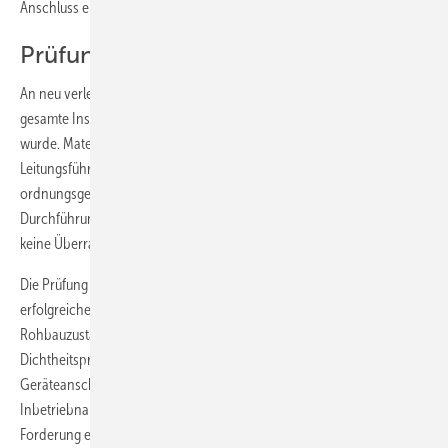
Anschluss eines Messgerätes oder des Zählerwechsels abgesehen.
Prüfung neu verlegter ­Gasleitungen
An neu verlegten Erdgasleitungen muss man zunächst prüfen, ob die
gesamte Installation entsprechend der Regeln der Technik ausgeführt
wurde. Materialauswahl, Korrosionsschutz, Befestigung und Art der
Leitungsführung stehen hier noch einmal auf dem Prüfstand. Eine
ordnungsgemäße Beaufsichtigung der Mitarbeiter bei der
Durchführung der Montage vorausgesetzt, dürfte es hierbei aber
keine Überraschungen geben.
Die Prüfung einer Niederdruck-Gasleitung umfasst ferner die
erfolgreiche Ausführung einer Belastungs- und Dichtheitsprüfung im
Rohbauzustand sowie die Ausführung einer zweiten
Dichtheitsprüfung nach der Installation der
Geräteanschlussarmaturen und der Gasgeräte (unmittelbar vor der
Inbetriebnahme). Mit der zweiten Dichtheitsprüfung wird der
Forderung entsprochen, die Leitung einschließlich der Armaturen zu