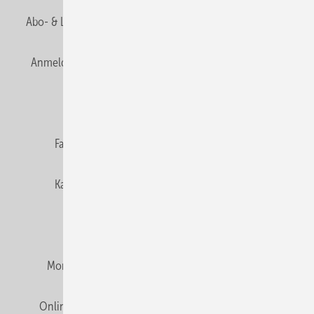
Abo- & Leserservice
AGB
Alle Inhalte chronologisch
Anmelden
Anmeldung & Registrierung
Newsletter
Datenschutz
E-Paper
Editor's choice
Fachbeiträge
Gentner Verlag
Impressum
Karriere bei Gentner
Team
Mediaservice
Mitgliedschaften und Engagement
Montagezeiten Heizung
Montagezeiten Sanitär
Online Mediadaten
Privacy Manager
RSS-Feed