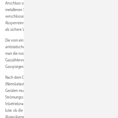
Anschluss offen ist. Unbenutzte Leitungsanschlüsse müssen mit
metallenen Stopfen, Kappen oder Blindflanschen gasdicht
verschlossen und Gasgeräte müssen installiert sein.
Absperreinrichtungen, ausgenommen Gassteckdosen, gelten nicht
als sichere Verschlüsse.
Die vom einströmenden Gas verdrängte Luft wird über einen
antistatischen Schlauch ins Freie geleitet. Anschließend kontrolliert
man die noch nicht geprüften Verbindungsstellen, wie
Gaszählerverschraubungen und Geräteanschlussleitungen, mit einem
Gasspürgerät oder mit Prüfschaum („Schlussprüfung“).
Nach dem Gaseinlassen ist an allen Gasgeräten die Geräteeinstellung
(Nennbelastung, Nennleistung) zu überprüfen. Bei B
- und B
-
1
4
Geräten muss man außerdem kontrollieren, ob an der
Strömungssicherung, bei geschlossenen Fenstern und Türen, nach
Inbetriebnahme keine Abgase austreten (Taupunktspiegelkontrolle),
bzw. ob die Abgase einwandfrei abziehen. Ferner muss die
Abgasüberwachungseinrichtung auf Funktion geprüft werden. Dazu