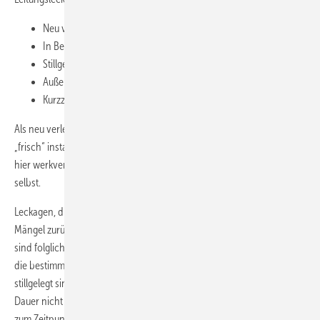
Neu verlegte Leitungen
In Betrieb befindliche Leitungen
Stillgelegte Leitungen
Außer Betrieb gesetzte Leitungen
Kurzzeitig im Betrieb unterbrochene Leitungen
Als neu verlegt gelten logischerweise die Leitungen, die soeben
„frisch“ installiert wurden. Dass der Fachmann seinem Auftrag­geber
hier werkvertraglich eine dichte Leitung schuldet, versteht sich von
selbst.
Leckagen, die innerhalb der Gewähr­leis­tungszeit entstehen und auf
Mängel zurückzuführen sind, die bereits bei der Abnahme vorlagen,
sind folglich nicht zu tolerieren. In Betrieb befindlich sind Leitungen,
die bestimmungsgemäß Gas führen und Gas­geräte versorgen. Als
stillgelegt sind Leitungen anzusehen, die bestimmungsgemäß und auf
Dauer nicht mehr betrieben werden. Auf Dauer bedeutet dabei, dass
zum Zeitpunkt der Betriebseinstellung eine Wiederinbetriebnahme