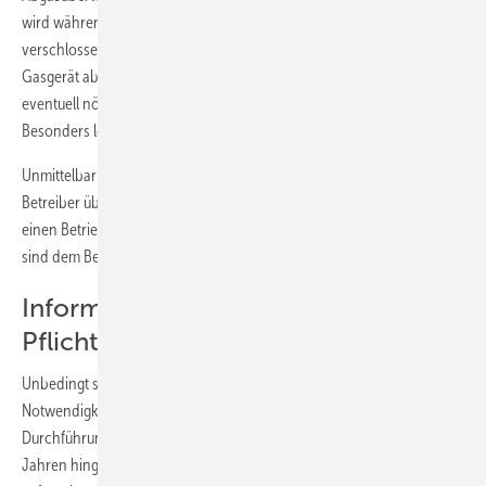
wird während des Gerätebetriebes der Abgasrohrstutzen kurz
verschlossen. Die Abgasüberwachungseinrichtung muss das
Gasgerät abschalten. Besonders wichtig ist es auch zu prüfen, ob
eventuell nötige Verbrennungsluftöffnungen vorhanden sind.
Besonders letzteres wird häufig „vergessen“.
Unmittelbar nach der Inbetriebnahme wird die Gasinstallation dem
Betreiber übergeben. Dabei muss die Anlage erklärt werden. Alle, für
einen Betrieb nötigen Betriebs- und Wartungsanleitungen der Geräte
sind dem Betreiber auszuhändigen.
Information des Nutzers gehört zum
Pflichtprogramm
Unbedingt sollte bei diesem Einweisungsgespräch auch auf die
Notwendigkeit der regelmäßigen Gerätewartung und der Pflicht zur
Durchführung einer Leitungsprüfung im Abstand von maximal zwölf
Jahren hingewiesen werden. Besonders wichtig ist es, den Kunden