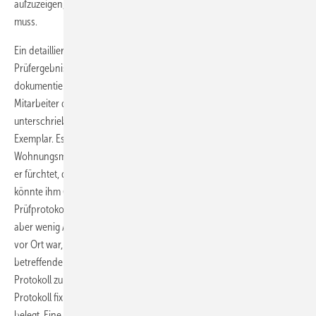
aufzuzeigen, was er selbst für den sicheren Betrieb tun kann bzw. tun
muss.
Ein detailliertes Abnahmeprotokoll, das die Prüfung der Gasleitung mit
Prüfergebnis und die erfolgte Einweisung des Betreibers
dokumentiert, wird vom Betreiber der Gas­installation und dem
Mitarbeiter des Vertragsinstallationsunternehmens (VIU)
unterschrieben. VIU und Betreiber bekommen hiervon je ein
Exemplar. Es kann passieren, dass der Betreiber (z.B. in Person des
Wohnungsmieters) die Unterschrift auf dem Protokoll verweigert, da
er fürchtet, die vom Haus­eigentümer in Auftrag gegebene Arbeit
könnte ihm (nach Unterschrift) in Rechnung gestellt werden. Ein
Prüfprotokoll, das nur vom Mitarbeiter des VIU unterzeichnet ist, hat
aber wenig Aussagewert. Ein Beweis, dass der Mitarbeiter tatsächlich
vor Ort war, fehlt. Daher empfiehlt es sich, die Zählernummer des
betreffenden Gaszählers sowie den Gaszählerstand auf dem
Protokoll zu notieren. Zusammen mit dem – ebenfalls auf dem
Protokoll fixierten – Prüfungsdatum ist die „Echtheit“ des Protokolls
belegt. Eine „erfundene“ Zählernummer mit „erfundenem“