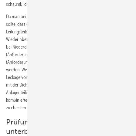
schaumbildenden Mittel oder Gasspürgerät.
Da man bei Arbeiten an Gasleitungen aber niemals ausschließen
sollte, dass dadurch auch Undichtigkeiten an bestehenden
Leitungsteilen entstehen, ist auch der alte Leitungsteil vor
Wiederinbetriebnahme zu überprüfen. Die alten Anlagenteile müssen
bei Niederdruck-Gasleitungen entweder einer Dichtheitsprüfung
(Anforderung: dicht) oder einer Gebrauchsfähigkeitsprüfung
(Anforderung: mindestens unbeschränkt gebrauchsfähig) unterzogen
werden. Werden Niederdruck-Gasleitungen repariert, um eine
Leckage von 1 l/h oder mehr zu beseitigen, sind diese abschließend
mit der Dichtheitsprüfung (Anforderung: dicht) zu prüfen. Die alten
Anlagenteile von Mitteldruck-Gasleitungen sind mit einer
kombinierten Belas­tungs- und Dichtheitsprüfung (Anforderung: dicht)
zu checken.
Prüfung kurzzeitig im Betrieb ­
unterbrochener Gasleitungen