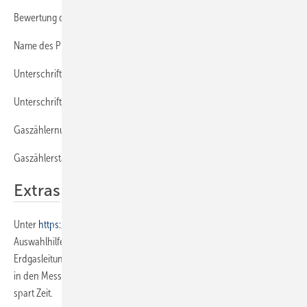
Bewertung des Ergebnisses
Name des Prüfers
Unterschrift des Prüfers
Unterschrift des Auftraggebers/ Bauleiters/Mieters
Gaszählernummer
Gaszählerstand
Extras
Unter
https://www.sbz-online.de/tags/extras-zum-heft
finden Sie eine
Auswahlhilfe für die Prüfmethoden zur Kontrolle von Niederdruck-
Erdgasleitungen. Am besten gleich ausdrucken, laminieren und dann
in den Messgeräte-Koffer legen. Das beantwortet Fragen sofort und
spart Zeit.