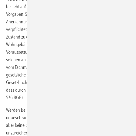
besteht auf Grund vertraglicher Verpflichtungen und gesetzlicher
Vorgaben. Schließlich hat sich der Betreiber der Installation mit
Anerkennung der Niederdruck-Anschlussverordnung (NDAV, § 13)
verpflichtet, seine Installation in einem jederzeit betriebssicheren
Zustand zu erhalten. Und diesen machen auch die Allgemeinen
Wohngebäude-Versicherungsbedingungen (VGB 88, § 11) zur
Voraussetzung für einen umfassenden Versicherungsschutz. Neben
solchen an sich schon guten Gründen, die Gasinstallation regelmäßig
vom Fachmann kontrollieren zu lassen, gesellt sich noch der
gesetzliche Aspekt. Nach den Festlegungen des Bürgerlichen
Gesetzbuches (BGB) muss der Betreiber einer Anlage dafür sorgen,
dass durch die Anlage für niemanden eine Gefahr entsteht (§§ 823,
536 BGB).
Werden bei der Überprüfung Leitungen entdeckt, die im Rahmen der
unbeschränkten Gebrauchsfähigkeit undicht sind (Leckrate < 1 l/h),
aber keine baulichen Mängel aufweisen (Korrosionsschäden,
unzureichende Befestigung, unbelüftet eingekastete Leitung mit