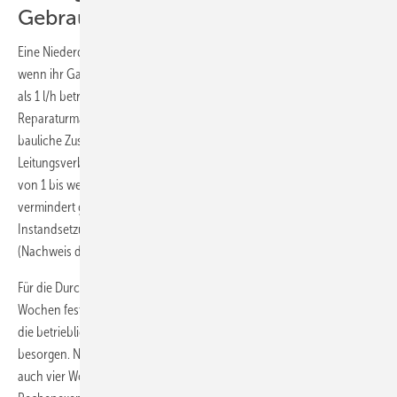
Gebrauchsfähigkeit
Eine Niederdruck-Gasleitung gilt als unbeschränkt gebrauchsfähig,
wenn ihr Gasverlust bei Betriebdruck und unter Betriebsgas weniger
als 1 l/h beträgt. Solche Leitungen können ohne
Reparaturmaßnahmen weiterbetrieben werden, wenn der weitere
bauliche Zustand (z. B. Korrosionsschutz, Befestigung,
Leitungsverbindungen) mängelfrei ist. Leitungen, die einen Gasverlust
von 1 bis weniger als 5 Litern pro Stunde aufweisen, gelten als
vermindert gebrauchsfähig und sind zu reparieren. Die
Instandsetzung muss eine dichte Gasleitung zur Folge haben
(Nachweis durch Dichtheitsprüfung).
Für die Durchführung der Reparatur­arbeiten wird eine Frist von vier
Wochen festgesetzt. Diese Zeitspanne ermöglicht es, die Arbeiten in
die betriebliche Planung einzufügen bzw. notwendiges Material zu
besorgen. Nicht immer aber bedeutet „vermindert gebrauchsfähig“
auch vier Wochen Zeit. Der vierwöchigen Zeitspanne liegt ein