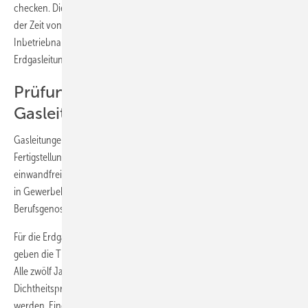
checken. Die zweite Prüfung stellt zudem sicher, dass die Gasleitung in
der Zeit von der Rohinstallation bis hin zur Feininstallation und
Inbetriebnahme nicht beschädigt wurde. Neu verlegte
Erdgasleitungen müssen dicht sein.
Prüfung in Betrieb befindlicher
Gasleitungen
Gasleitungen in Industriebetrieben sind sechs Jahre nach
Fertigstellung und danach in kürzeren Zeitabständen auf ihren
einwandfreien technischen Zustand hin zu prüfen. Für Gasleitungen
in Gewerbebetrieben wie Bäckereien, Metzgereien können die
Berufsgenossenschaften zusätzliche Kontrollen fordern.
Für die Erdgasleitungen auf Grundstücken und in Wohnhäusern
geben die TRGI 2008 einen Kontrollzeitraum von zwölf Jahren vor.
Alle zwölf Jahre sollen demnach die Niederdruck-Gasleitungen einer
Dichtheitsprüfung oder einer Gebrauchsfähigkeitsprüfung unterzogen
werden. Eine Verpflichtung zur Durchführung dieser Kontrollen