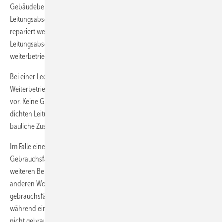
Gebäudebereichen austreten, nicht zusammenkommen. Ein
Leitungsabschnitt, der dabei 1 l/h Leckage oder mehr aufweist, muss
repariert werden (und danach dicht nach Dichtheitsprüfung sein).
Leitungsabschnitte die unter 1 l/h undicht sind, können ohne Eingriff
weiterbetrieben werden.
Bei einer Leckage von fünf Litern pro Stunde oder mehr, ist ein
Weiterbetrieb nicht zulässig. Es liegt keine Gebrauchsfähigkeit mehr
vor. Keine Gebrauchsfähigkeit kann unter Umständen auch einer
dichten Leitung attestiert werden müssen. Nämlich dann, wenn der
bauliche Zustand der Leitung erhebliche Mängel aufweist.
Im Falle eines Gasgeruches entfallen die Abstufungen der
Gebrauchsfähigkeit. Sobald es nach Gas riecht, gibt es bei der
weiteren Behandlung des Problems nur noch dicht oder undicht. Mit
anderen Worten: Auch eine nach Leckmenge eigentlich unbeschränkt
gebrauchsfähige Gasleitung, die einen Gasgeruch verursacht hat (z. B.
während einer Stoßodorierung), muss repariert werden, sie gilt als
nicht gebrauchsfähig. Im Ergebnis muss diese dann dicht nach