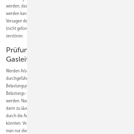
werden, dass ein negatives Prüfergebnis nicht ausgeschlossen
werden kann. Wird eine solche Absprache unterlassen, kann beim
Versagen der Leitung leicht der Eindruck entstehen, man habe mit der
(nicht geforderten) Belastungsprobe beabsichtigt, die Leitung zu
zerstören.
Prüfung außer Betrieb gesetzter
Gasleitungen
Werden Arbeiten an außer Betrieb gesetzten Erdgasleitungen
durchgeführt, müssen die neu verlegten Leitungsteile einer
Belastungsprüfung und Dichtheitsprüfung (bzw. einer kombinierten
Belastungs- und Dichtheits­prüfung bei Mitteldruckbetrieb) unterzogen
werden. Nach den Festlegungen der TRGI ist der alte Anlagenteil nur
dann zu überprüfen, wenn nicht auszuschließen ist, dass an diesem
durch die Ausführung der Arbeiten Undichtigkeiten entstanden sein
könnten. Verzichtet man auf die Überprüfung der alten Leitung, muss
man nur die Verbindung von neuer und alter Leitung prüfen, z.B. mit