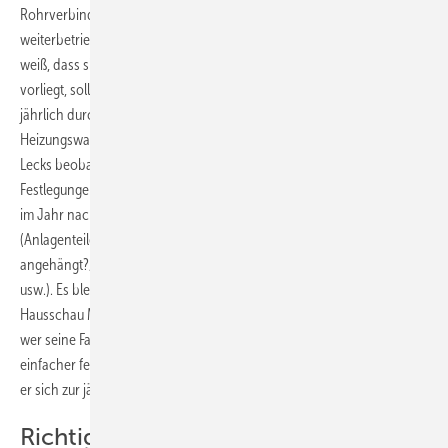
Rohrverbindungen, etc.), können diese ohne Reparatur
weiterbetrieben werden. Da man von diesen aber in der Regel nur
weiß, dass sie geringfügig undicht sind und nicht, warum eine Leckage
vorliegt, sollten sie einer regelmäßigen Begutachtung unterliegen. ­Eine
jährlich durchzuführende Kontrolle der Leckage im Rahmen der
Heizungswartung bietet sich hierfür an. So kann die Entwicklung des
Lecks beobachtet und wenn nötig eingegriffen werden. Nach den
Festlegungen der TRGI soll der Betreiber der Installation selbst einmal
im Jahr nach dem Rechten sehen. Ihm obliegt die optische Kontrolle
(Anlagenteile zugänglich?/Keine Gegenstände an die Leitung
angehängt?/Befestigungen in Ordnung?/Keine Korrosion erkennbar?/
usw.). Es bleibt aber die Frage offen, ob der Laie bei so einer
Hausschau Mängel als solche wahrnimmt und für Abhilfe sorgt. Denn
wer seine Fahrräder an die Gasleitung hängt, um den Kellerfußboden
einfacher fegen zu können, wird das nicht als Fehler erkennen, wenn
er sich zur jährlichen Kontrolle aufmacht.
Richtige Bewertung der ­