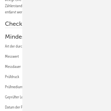
Zählerstand kann im Zweifelsfall vom Gasnetzbetreiber schnell
entlarvt werden.
Checkliste
Mindest-Inhalt eines Prüfprotokolls
Art der durchgeführten Prüfung
Messwert
Messdauer
Prüfdruck
Prüfmedium
Geprüfter Leitungsteil
Datum der Prüfung