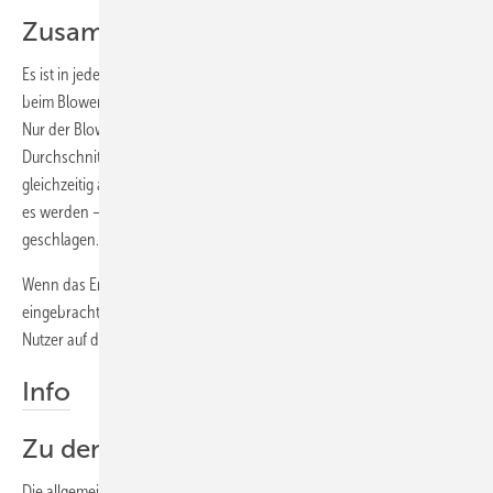
Zusammenfassung und Ausblick
Es ist in jedem Fall empfehlenswert, das Lüftungssystem nach dem
beim Blower-Door-Test konkret gemessenen n
-Wert zu bemessen.
50
Nur der Blower-Door-Test erlaubt es, dass die Auslegung nicht nach
Durchschnittswerten gerechnet wird. Zudem werden bei dem Test
gleichzeitig auch eventuelle schadensträchtige Leckagen aufgezeigt,
es werden – wie es so schön heißt – zwei Fliegen mit einer Klappe
geschlagen.
Wenn das Ergebnis des Testes in die Berechnungen der DIN 1946-6
eingebracht wird, sind die für den Bau verantwortlichen und auch die
Nutzer auf der rechtlichen und fachlich sicheren Seite.
Info
Zu den Regeln der Technik
Die allgemein anerkannten Regeln der Technik (a.a.R.d.T.) sind