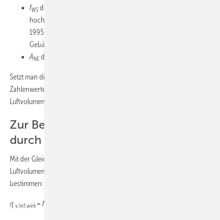
f
der Faktor für den Wärmeschutz mit 0,3 für „Wärmeschutz
WS
hoch“ (Gebäude mit einer Wärmedämmung mind. nach WSVO
1995) oder mit 0,4 für Wärmeschutz gering (alle übrigen
Gebäude);
A
die Fläche der Nutzungseinheit in m2.
NE
Setzt man die für das Beispiel zum Eingang angenommenen
Zahlenwerte in die Gleichung (2) ein, so ergibt sich ein erforderlicher
3
Luftvolumenstrom für den Feuchteschutz von 40,32 m
/h.
Zur Berechnung von Luftströmen
durch Infiltration
Mit der Gleichung (3) der DIN 1946-6 4.2.3 lässt sich der
Luftvolumenstrom durch Infiltration aus dem gemessenen n
-Wert
50
bestimmen:
n
q
=
f
A
H
n
(
f
·
Δp
/50)
v,Inf,wirk
wirk,Komp
NE
R
50
wirk,Lage