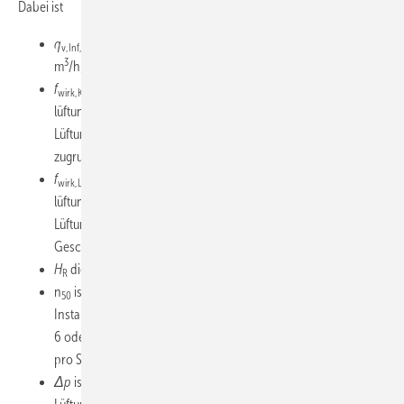
Dabei ist
q
der wirksame Luftvolumenstrom durch Infiltration in
v,Inf,wirk
3
m
/h;
f
= 0,5 (vereinfachend wird für die Feststellung der
wirk,Komp
lüftungstechnischen Maßnahmen innerhalb des
Lüftungskonzeptes die freie Lüftung in Form von Querlüftung
zugrunde gelegt);
f
= 1,0 (vereinfachend werden für die Feststellung der
wirk,Lage
lüftungstechnischen Maßnahmen innerhalb des
Lüftungskonzeptes Gebäude in normaler Lage und bis zu vier
Geschossen zugrunde gelegt).
H
die Raumhöhe, wird mit 2,5 m zugrunde gelegt;
R
n
ist der Vorgabewert (auch für
50
Instandsetzung/Modernisierung nach Tabelle 9 der DIN 1946-
6
oder Messwert des Luftwechsels bei 50 Pa Differenzdruck
pro Stunde;
Δp
ist der Auslegungs-Differenzdruck, Vorgabewert für freie