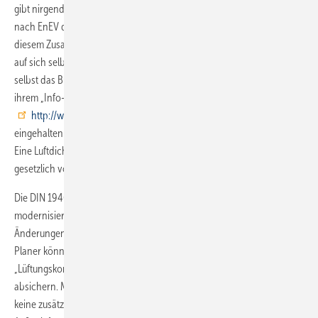
gibt nirgends einen Hinweis, wo oder wie die Mindestluftwechselzahl
nach EnEV definiert ist. Selbst ein Hinweis auf die DIN 4108 fehlt in
diesem Zusammenhang. Handwerker und Planer sind verlassen und
auf sich selbst gestellt. Man bedenke, die EnEV ist ein Gesetz. Und
selbst das Bundesinstitut für Bau-, Stadt- und Raumforschung hat auf
ihrem „Info-Portal“ zum Thema Mindestluftwechsel nichts zu bieten (
http://www.bbsr-energieeinsparung.de
). Was soll also nun
eingehalten werden, wenn niemand genau sagt, was einzuhalten ist?
Eine Luftdichtheitsprüfung ist, nebenbei bemerkt, ebenso wenig
gesetzlich vorgeschrieben.
Die DIN 1946-6 fordert: „Für neu zu errichtende oder zu
modernisierende Gebäude mit lüftungstechnisch relevanten
Änderungen ist ein Lüftungskonzept zu erstellen.“ Handwerker und
Planer können sich nun zum Beispiel mit dem Planungstool
„Lüftungskonzept“ vom Bundesverband für Wohnungslüftung e.V.
absichern. Mit ein paar einfachen Klicks lässt sich dort zeigen, dass
keine zusätzliche Maßnahme zur Sicherstellung des