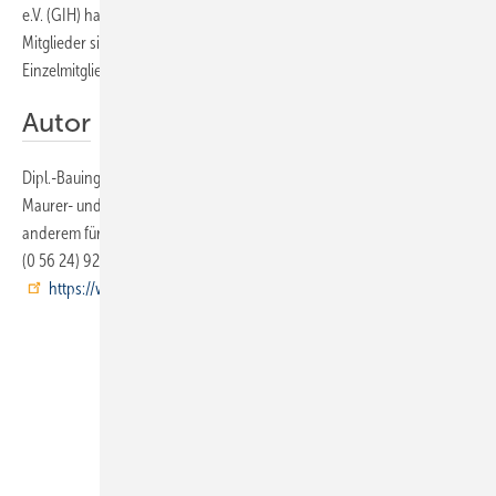
e.V. (GIH) hat derzeit 17 Mitgliedsverbände auf Landesebene. Diese
Mitglieder sind Vereine und Verbände, die wiederum etwa 2500
Einzelmitglieder haben. Der Bundesverband ist die Dachorganisation.
Autor
Dipl.-Bauing.
Harald Hahn
ist ö.b.u.v. Sach­verständiger für das
Maurer- und Betonbauerhandwerk und Dozent am BZ Kassel, unter
anderem für die Gebäudeenergieberater, 34308 Bad Emstal, Telefon
(0 56 24) 92 56 33,
hahn@gih-hessen.de
,
https://www.energieberatung-landkreiskassel.de/