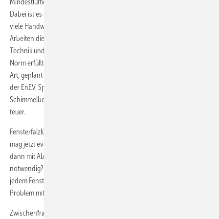
Mindestluftwechsel“ dürften die entscheidenden Schlagwörter sein.
Dabei ist es gar nicht so schwer, beides zu erfüllen. Gleichwohl sehen
viele Handwerker und Planer darin eine echte Herausforderung.
Arbeiten die Bauhandwerker nach den anerkannten Regeln der
Technik und erledigen ihren Teil korrekt, so ist der erste Absatz der
Norm erfüllt. Wenn aber vorher keine Wohnungslüftung, egal welcher
Art, geplant wurde, hat der Planer nun ein Problem mit dem Absatz 2
der EnEV. Spätestens wenn in der Wohnung die erste
Schimmelbelastung auftritt, wird es ernst und in der Regel auch sehr
teuer.
Fensterfalzlüfter sind für viele dann die Universal-Problemlösung. Hier
mag jetzt eventuell der Absatz 2 eingehalten werden, aber was ist
dann mit Absatz 1? Wie viele Öffnungen sind dann überhaupt
notwendig? Egal, in der Praxis wird aus der Unsicherheit heraus in
jedem Fenster mindestens eine eingebaut. Nun gibt es aber wieder ein
Problem mit dem Absatz 1.
Zwischenfrage: Wie hoch ist der Mindestluftwechsel nach EnEV? Es