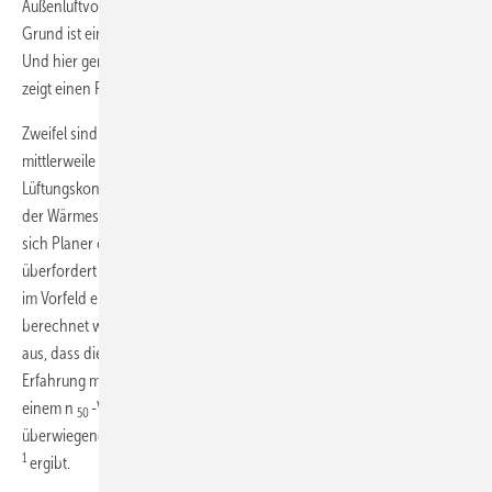
Außenluftvolumenstroms für den Feuchteschutz erforderlich ist. Der
Grund ist einfach, denn die Ergebnisse sind nur Durchschnittswerte.
Und hier genau besteht die große Gefahr. Der Screenshot in
Bild 2
zeigt einen Rechengang.
Zweifel sind bei den vielen Programmen angebracht, die es
mittlerweile auf dem Markt gibt und die uns helfen sollen, ein
Lüftungskonzept zu erarbeiten. Hauptsache ist beim Anklicken, dass
der Wärmeschutz ab 1995 eingehalten ist. Doch in der Regel fühlen
sich Planer oder Handwerker an diesem Punkt schon zu Recht
überfordert die richtige Entscheidung zu treffen, denn es müsste hier
im Vorfeld eigentlich der Wärmeschutznachweis für das Gebäude
berechnet werden. Wie bei dem Beispiel in
Bild 2
gehen wir davon
aus, dass die Handwerker damals gut gearbeitet haben. Aus der
Erfahrung mit Blower-Door-Tests lässt sich abschätzen, dass bei
einem n
-Versuch, also bei 50 Pa Unterdruck im Gebäude, beim
50
–
überwiegenden Teil der Messungen eine Luftwechselzahl unter 1,5 h
1
ergibt.