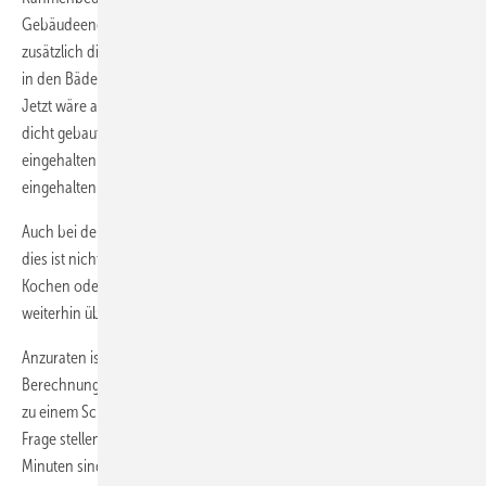
Gebäudeenergieberater für Ingenieure und Handwerker e.V (GIH)
zusätzlich die mechanische Lüftungsanlage mit einem Feuchtesensor
in den Bädern und einem CO
-Sensor im Schlafzimmer zu bestücken.
2
Jetzt wäre auch der § 6 der EnEV eingehalten. Wir haben dauerhaft
dicht gebaut, der Luftvolumenstrom zum Feuchteschutz wurde
eingehalten und der Nachweis für die Mindestluftwechselzahl wurde
eingehalten.
Auch bei den Fensterfalzlüftern gibt es qualitative Unterschiede, aber
dies ist nicht das Thema. Höhere Feuchteeinträge wie z. B. beim
Kochen oder im Partybetrieb darf und sollten die Bewohner auch
weiterhin über Fensterlüftung abführen.
Anzuraten ist jedem verantwortlichen Handwerker oder Planer die
Berechnungen nach der DIN 1946-6 durchzuführen. Denn wenn es
zu einem Schadensereignis kommen sollte, so könnte ein Richter die
Frage stellen, warum die Berechnung nicht durchgeführt wurde. Zwei
Minuten sind kein großer Aufwand.