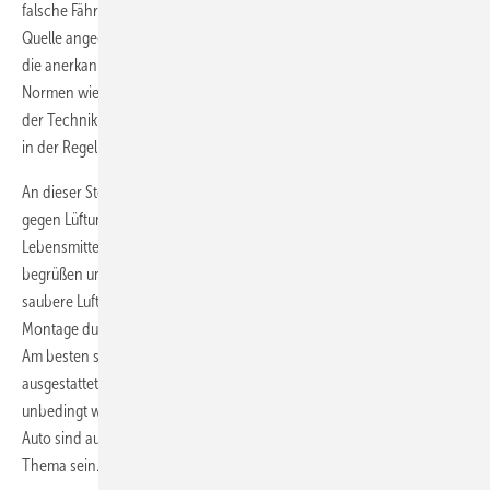
falsche Fährten gelegt, denn selten wird ein genauer Bezug zu einer
Quelle angegeben. Doch alle Handwerker und Planer müssen sich an
die anerkannten Regeln der Technik halten. Dies sind zum Beispiel
Normen wie die DIN 4108, die über die allgemein anerkannten Regeln
der Technik hinaus baurechtlich eingeführt wurden. Hier hat man sich
in der Regel immer an die aktuelle Ausgabe zu halten.
An dieser Stelle ist unbedingt zu betonen, dass hier kein Statement
gegen Lüftungs­anlagen entwickelt werden soll. Luft ist ein wichtiges
Lebensmittel und deshalb sind Lüftungsanlagen unbedingt zu
begrüßen und zu unterstützen, denn sie sorgen für gesunde und
saubere Luft. Voraussetzung ist natürlich die sinnvolle Auslegung,
Montage durch qualifiziertes Personal und die regelmäßige Wartung.
Am besten sollten die Anlagen auch mit einer Wärmerückgewinnung
ausgestattet sein. Klar ist allerdings auch, dass solche Anlagen nicht
unbedingt wirtschaftlich im Sinne der Ökonomie sind. Alu-Felgen am
Auto sind auch nicht wirtschaftlich, aber dies soll hier nicht das
Thema sein.