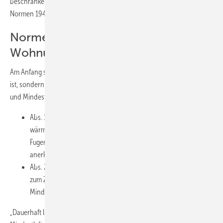
beschränken wir uns hier hauptsächlich auf die EnEV und die DIN-
Normen 1946 und 4108.
Normen und Verordnungen zur
Wohnungslüftung
Am Anfang soll hier die EnEV stehen, die nicht nur eine Verordnung
ist, sondern ein Gesetz. Der § 6 der EnEV 2013 (oder 2014), „Dichtheit
und Mindestluftwechsel“ lautet:
Abs. 1: „Zu errichtende Gebäude sind so auszuführen, dass die
wärmeübertragende Umfassungsfläche einschließlich der
Fugen dauerhaft luftundurchlässig entsprechend den
anerkannten Regeln der Technik abgedichtet ist . . . “
Abs. 2: „Zu errichtende Gebäude sind so auszuführen, dass der
zum Zwecke der Gesundheit und Beheizung erforderliche
Mindestluftwechsel sichergestellt ist.“
„Dauerhaft luftundurchlässig“ sowie „erforderlicher