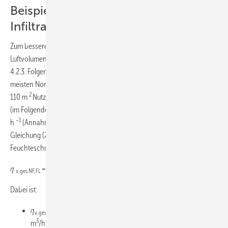
Beispielrechnung für Luftbedarf und
Infiltration
Zum besseren Verständnis von
Bild 2
folgt ein Beispiel für den
Luftvolumenstrom mit den Gleichungen (2) und (3) der DIN 1946-6
4.2.3. Folgende Annahmen werden getroffen: Neubau (weil sich die
meisten Normen nur auf Neubauten beziehen), EFH mehrgeschossig,
2
–1
110 m
Nutzfläche oder Wohnfläche, gemessener n
-Wert 1,5 h
50
(im Folgenden als Annahme 1 bezeichnet) sowie ein n
-Wert von 1,3
50
–1
h
(Annahme 2 zur Bestimmung eines Vergleichswerts). Mit
Gleichung (2) der Norm lässt sich der Luftvolumenstrom für den
Feuchteschutz bestimmen:
2
q
=
f
(– 0,001
A
+ 1,15
A
+ 20)
v,ges.NF,FL
WS
NE
NE
Dabei ist:
q
der Luftvolumenstrom für den Feuchteschutz in
v,ges.NF,FL
3
m
/h;