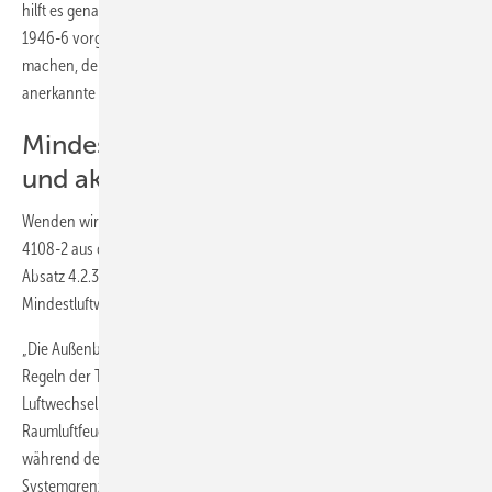
hilft es genau genommen nicht, wenn ein Lüftungskonzept nach DIN
1946-6 vorgelegt wurde, ohne vorher einen Blower-Door-Test zu
machen, denn schätzen ist im Gegensatz zur Messung keine
anerkannte Regel der Technik.
Mindestluftwechsel nach der alten
und aktuellen DIN 4108
Wenden wir uns jetzt der DIN 4108 zu. Hier wird gerne auf die Normen
4108-2 aus den Jahren 2001 sowie 2003 verwiesen. Dort steht im
Absatz 4.2.3, Hinweise zur Luftdichtheit von Außenbauteilen und zum
Mindestluftwechsel:
„Die Außenbauteile müssen nach den allgemeinen anerkannten
Regeln der Technik luftdicht ausgeführt werden. … Auf ausreichenden
Luftwechsel ist aus Gründen der Hygiene, der Begrenzung der
Raumluftfeuchte … zu achten. Dies ist in der Regel der Fall, wenn
während der Heizperiode ein auf das Luftvolumen innerhalb der
–1
Systemgrenze bezogener durchschnittlicher Luftwechsel von 0,5 h