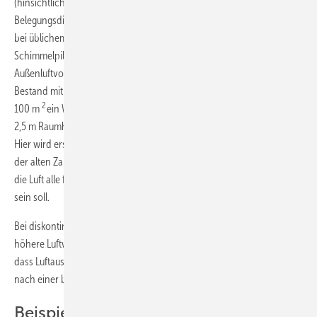
(hinsichtlich des baulichen Wärmeschutzes, Feuchtefreisetzung,
Belegungsdichte, Infiltrationsluftwechsel, Nutzerverhalten usw.) kann
bei üblichem Nutzungsverhalten in der Heizperiode für den zur
Schimmelpilzwachstumsvermeidung erforderlichen, kontinuierlichen
Außenluftvolumenstrom nach
Bild 4
beispielhaft für eine Wohnung im
Bestand mit Dämmstand von vor 1995 und einer Wohnfläche von
2
3
100 m
ein Wert von 50 m
/h abgelesen werden. Dies entspricht bei
–1
2,5 m Raumhöhe einem kontinuierlichen Luftwechsel von 0,2 h
.
–1
Hier wird erstmals der angepasste Luftwechsel von 0,2 h
anstelle
–1
der alten Zahl von 0,5 h
erwähnt. Es ist ein großer Unterschied, ob
die Luft alle fünf Stunden oder schon alle zwei Stunden ausgewechselt
sein soll.
Bei diskontinuierlicher Lüftung, also Stoßlüftung, sind in der Regel
höhere Luftwechsel erforderlich. Dabei ist auch zu berücksichtigen,
dass Luftaustausch in einer bestimmten Zeit nicht zwangsweise Lüften
nach einer bestimmten Zeit heißt.
Beispiel für Mindestluftwechsel nach