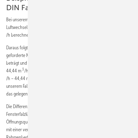
DIN Fachbericht 4108-8
2
Bei unserem Zahlenbeispiel von oben (110 m
, 2,5 m Raumhöhe und
–1
3
Luftwechsel 0,2 n
) lässt sich ein Mindestvolumenstrom von 55 m
/h berechnen.
Daraus folgt nach unserem Beispiel bei Annahme 2, dass der
3
geforderte Mindest­luftwechsel nach DIN Fachbericht 4108-8 55 m
/h
–1
beträgt und bei einem Luftwechsel n
1,5 h
eine Infiltration von
50
3
3
44,44 m
/h hat. Die Differenz zum Mindestluftwechsel beträgt 55 m
3
3
3
/h – 44,44 m
/h = 10,56 m
/h. Also nur diese 10,56 m
/h müssen in
unserem Fall noch ergänzt werden. Dies kann ganz gewöhnlich durch
das gelegentliche Öffnen der Fenster erreicht werden.
Die Differenz ließ sich auch mit einer genau definierten Anzahl mit
Fensterfalzlüftern mit ebenso genau definierten
Öffnungsquerschnitten oder ALD abdecken. Natürlich geht dies auch
mit einer ventilator-gestützten Be- und Entlüftung. Um diese
Rahmenbedingungen jedoch zu optimieren, empfiehlt der