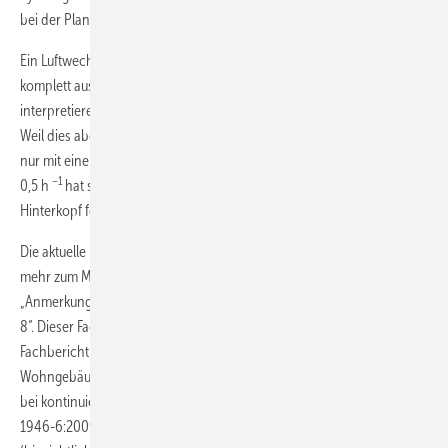
bei der Planung sichergestellt ist.“
–1
Ein Luftwechsel von 0,5 h
bedeutet, dass alle zwei Stunden die Luft
komplett ausgetauscht sein sollte. Das lässt sich auch so
interpretieren, dass alle zwei Stunden gründlich gelüftet werden sollte.
Weil dies aber keine praktikable Lösung darstellt, lässt sich die Norm
nur mit einer ventilator-gestützten Lüftungsanlage erfüllen. Der Wert
–1
0,5 h
hat sich jedoch bei vielen Handwerkern und Planern im
Hinterkopf festgesetzt.
Die aktuelle Norm ist aber die DIN 4108-2:2013-02, die sich hier nicht
mehr zum Mindestluftwechsel äußert, sondern weiter verweist:
„Anmerkung: Hinweise zu Luftwechseln enthält DIN-Fachbericht 4108-
8“. Dieser Fachbericht hat die genaue Bezeichnung: DIN 4108-8,
Fachbericht 2010-09 „Vermeidung von Schimmelwachstum in
Wohngebäuden.“ Unter 6.3.2 „Erforderlicher Außenluftvolumenstrom
bei kontinuierlicher Lüftung“ steht folgendes Beispiel: „Für die in DIN
1946-6:2009-05 beispielhaft angenommenen Randbedingungen