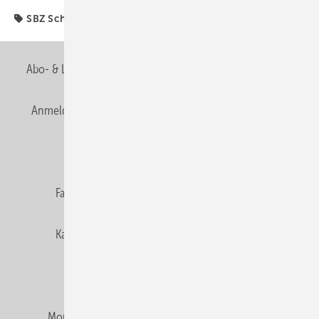
SBZ Schwerpunkt
Abo- & Leserservice
AGB
Alle Inhalte chronologisch
Anmelden
Anmeldung & Registrierung
Newsletter
Datenschutz
E-Paper
Editor's choice
Fachbeiträge
Gentner Verlag
Impressum
Karriere bei Gentner
Team
Mediaservice
Mitgliedschaften und Engagement
Montagezeiten Heizung
Montagezeiten Sanitär