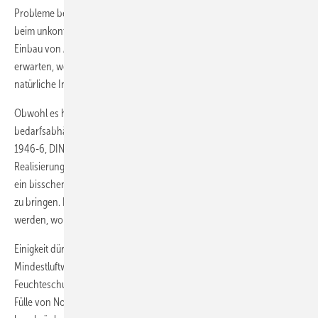
Probleme bei der Haftung ausführender und planender Betriebe sind
beim unkontrollierten Einbau von Fensterfalzlüftern oder durch den
Einbau von ADL (Außen-Luftdurchlässen) bei der freien Lüftung zu
erwarten, wenn vorher nicht der Luftvolumenstrom durch die
natürliche Infiltration berücksichtigt wurde.
Obwohl es heute technisch möglich ist, die Außenluft
bedarfsabhängig zuzuführen, erlauben manche Regeln (z. B. DIN
1946-6, DIN EN 15665 und CEN TR 14 788) immer auch noch die
Realisierung von Durchschnittswerten. Im Folgenden wird versucht,
ein bisschen Orientierung in den Wust von Normen und Vorschriften
zu bringen. Dabei soll kein Anspruch auf Vollständigkeit erhoben
werden, wohl aber lässt sich ein wenig mehr Licht ins Dunkel bringen.
Einigkeit dürfte jedenfalls dahingehend sein, dass mit dem
Mindestluftwechsel zumindest die nutzungsunabhängige Lüftung zum
Feuchteschutz bei geschlossenem Fenster gesichert sein muss. In der
Fülle von Normen, die sich mit der Lüftung auseinandersetzen,