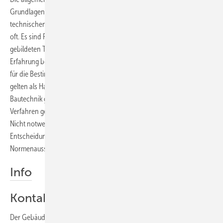
Grundlagen für den Entwurf und die Ausführung von Bauten oder
technischen Objekten. Sie müssen nicht kodifiziert sein, sind es aber
oft. Es sind Regeln, die dem nach neuestem Erkenntnisstand
gebildeten Techniker bekannt sind, und sich aufgrund praktischer
Erfahrung bewährt haben. Die a.a.R.d.T. haben erhebliche Bedeutung
für die Bestimmung der Soll-Eigenschaften von Konstruktionen und
gelten als Haftungsmaßstab. Die durch das Deutsche Institut für
Bautechnik geprüften, zugelassenen und veröffentlichten Produkte /
Verfahren gehören zu den allgemein anerkannten Regeln der Technik.
Nicht notwendig sind die Regeln identisch mit Normen (nach einer
Entscheidung des Bundesgerichtshofs), denn in den
Normenausschüssen werden auch Interessensstandpunkte vertreten.
Info
Kontakt zum GIH
Der Gebäudeenergieberater Ingenieure Handwerker-Bundesverband