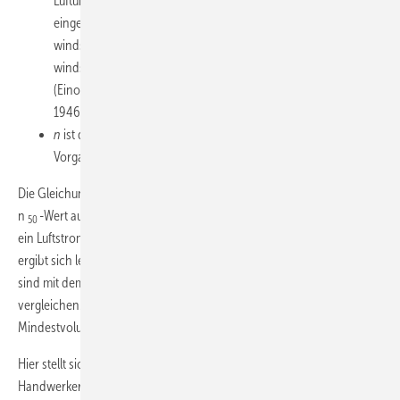
Lüftungssysteme (nach Tabelle 10 der DIN 1946-6), bei
eingeschossigen NE: für windschwache Gebiete 2 Pa, für
windstarke Gebiete 4 Pa, für mehrgeschossige NE: für
windschwache Gebiete 5 Pa und für windstarke Gebiete 7 Pa
(Einordnung in Windgebiete nach Anhang H, ebenfalls DIN
1946-6);
n
ist der Druckexponent, entweder���= 2/3 als
Vorgabewert oder Messwert.
Die Gleichung wird nun entsprechend der beiden Annahmen für den
–1
n
-Wert ausgerechnet. Für die Annahme 1 (n
= 1,5 h
) ergibt sich
50
50
3
–1
ein Luftstrom von 44,44 m
/h. Für die Annahme 2 (n
= 1,3 h
)
50
3
ergibt sich ­lediglich ein Luftstrom von 38,51 m
/h. Die beiden Werte
sind mit dem erforderlichen Mindestluftstrom aus der Gleichung (2) zu
vergleichen. Daraus folgt, dass für die Annahme 2 der
Mindestvolumenstrom für den Feuchteschutz nicht eingehalten wird.
Hier stellt sich nun die entscheidende Frage: Woher weiß der
Handwerker oder Planer, welche Luftwechselzahl anzusetzen ist? Hier