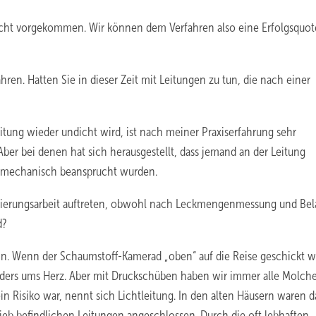
 nicht vorgekommen. Wir können dem Verfahren also eine Erfolgsquo
ren. Hatten Sie in dieser Zeit mit Leitungen zu tun, die nach einer
itung wieder undicht wird, ist nach meiner Praxiserfahrung sehr
ber bei denen hat sich herausgestellt, dass jemand an der Leitung
l mechanisch beansprucht wurden.
ierungsarbeit auftreten, obwohl nach Leckmengenmessung und Bel
d?
h ein. Wenn der Schaumstoff-Kamerad „oben“ auf die Reise geschickt 
ders ums Herz. Aber mit Druckschüben haben wir immer alle Molch
n Risiko war, nennt sich Lichtleitung. In den alten Häusern waren 
ieb befindlichen Leitungen angeschlossen. Durch die oft lebhaften