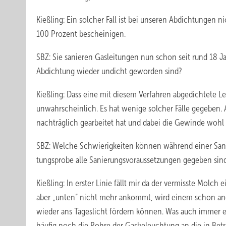
Kießling: Ein solcher Fall ist bei unseren Abdichtungen
100 Prozent bescheinigen.
SBZ: Sie sanieren Gasleitungen nun schon seit rund 18 Jah
Abdichtung wieder undicht geworden sind?
Kießling: Dass eine mit diesem Verfahren abgedichtete Le
unwahrscheinlich. Es hat wenige solcher Fälle gegeben. A
nachträglich gearbeitet hat und dabei die Gewinde woh
SBZ: Welche Schwierigkeiten können während einer San
tungsprobe alle Sanierungsvoraussetzungen gegeben sin
Kießling: In erster Linie fällt mir da der vermisste Molc
aber „unten“ nicht mehr ankommt, wird einem schon an
wieder ans Tageslicht fördern können. Was auch immer ei
häufig noch die Rohre der Gasbeleuchtung an die in Betr