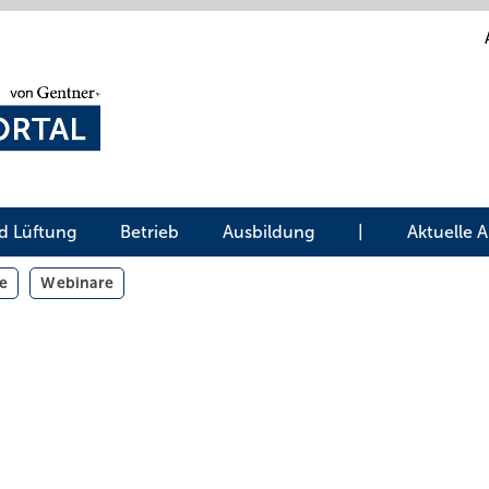
d Lüftung
Betrieb
Ausbildung
|
Aktuelle 
e
Webinare