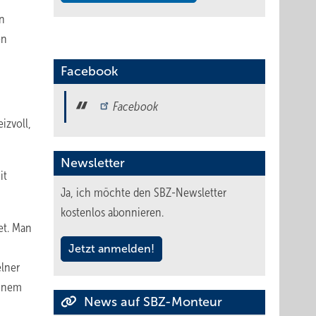
in
en
Facebook
Facebook
izvoll,
Newsletter
it
Ja, ich möchte den SBZ-Newsletter
kostenlos abonnieren.
et. Man
h
Jetzt anmelden!
elner
einem
News auf SBZ-Monteur