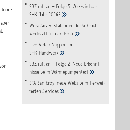
SBZ ruft an – Folge 5: Wie wird das
chtung?
SHK-Jahr
2026?
 aber
Wera Adventskalender: die Schraub­
l.
werk­statt für den
Pro­fi
Live-Video-Support im
SHK-Handwerk
SBZ ruft an – Folge 2: Neue Erkennt­
 von
nisse beim
Wärme­pumpen­test
SFA Sanibroy: neue Web­site mit erwei­
terten
Services