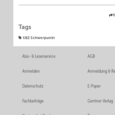
T
Tags
SBZ Schwerpunkt
Abo- & Leserservice
AGB
Anmelden
Anmeldung & Re
Datenschutz
E-Paper
Fachbeiträge
Gentner Verlag