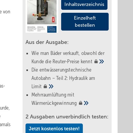
Inhaltsverzeichnis
te von
Einzelheft
bestellen
Aus der Ausgabe:
Wie man Bäder verkauft, obwohl der
Kunde die Reuter-Preise
kennt
Die entwässerungstechnische
Autobahn – Teil 2: Hydraulik am
as­
Limit
Mehrraumlüftung mit
Wärmerückgewinnung
wurde,
e
2 Ausgaben unverbindlich testen:
damals
Jetzt kostenlos testen!