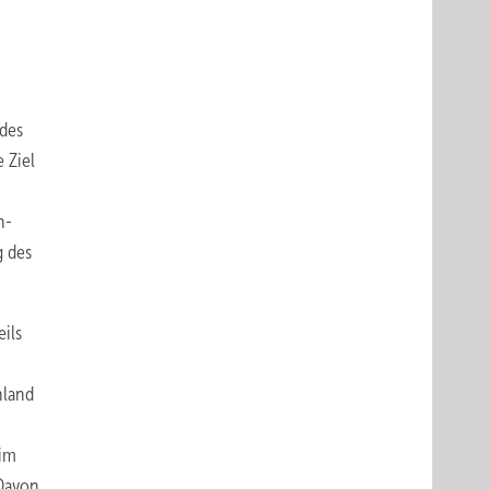
 des
 Ziel
n-
g des
eils
hland
 im
 Davon