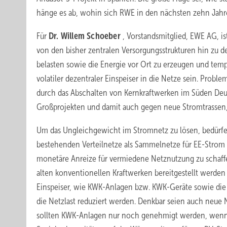
hänge es ab, wohin sich RWE in den nächsten zehn Jahr
Für
Dr. Willem Schoeber
, Vorstandsmitglied, EWE AG, i
von den bisher zentralen Versorgungsstrukturen hin zu d
belasten sowie die Energie vor Ort zu erzeugen und tem
volatiler dezentraler Einspeiser in die Netze sein. Pro
durch das Abschalten von Kernkraftwerken im Süden Deu
Großprojekten und damit auch gegen neue Strom­trassen,
Um das Ungleichgewicht im Stromnetz zu lösen, bedürfe
bestehenden Verteilnetze als Sammelnetze für EE-Strom z
monetäre Anreize für vermiedene Netznutzung zu schaffen
alten konventionellen Kraftwerken bereitgestellt werden 
Einspeiser, wie KWK-Anlagen bzw. KWK-Geräte sowie die 
die Netzlast reduziert werden. Denkbar seien auch neue
sollten KWK-Anlagen nur noch genehmigt werden, wenn d