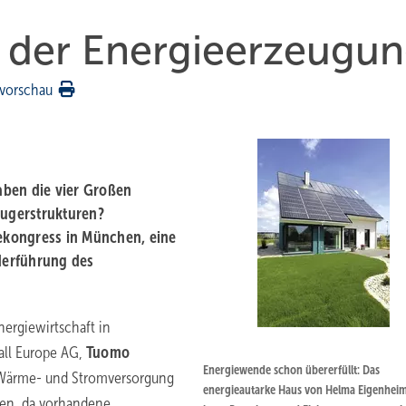
 der Energieerzeugu
vorschau
aben die vier Großen
eugerstrukturen?
iekongress in München, eine
ederführung des
nergiewirtschaft in
ll ­Europe AG,
Tuomo
Energiewende schon übererfüllt: Das
er Wärme- und Stromversorgung
energieautarke Haus von ­Helma Eigenhei
eren, da vorhandene