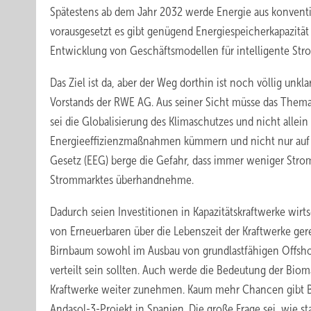
Spätestens ab dem Jahr 2032 werde Energie aus konventio
vorausgesetzt es gibt genügend Energiespeicherkapazität 
Entwicklung von Geschäftsmodellen für intelligente St
Das Ziel ist da, aber der Weg dorthin ist noch völlig unk
Vorstands der RWE AG. Aus seiner Sicht müsse das Them
sei die Globalisierung des Klimaschutzes und nicht alle
Energieeffizienzmaßnahmen kümmern und nicht nur auf d
Gesetz (EEG) berge die Gefahr, dass immer weniger Stro
Strommarktes überhandnehme.
Dadurch seien Investitionen in Kapazitätskraftwerke wirts
von Erneuerbaren über die Lebenszeit der Kraftwerke ge
Birnbaum sowohl im Ausbau von grundlastfähigen Offsho
verteilt sein sollten. Auch werde die Bedeutung der Biom
Kraftwerke weiter zunehmen. Kaum mehr Chancen gibt Bi
Andasol-3-Projekt in Spanien. Die große Frage sei, wie 