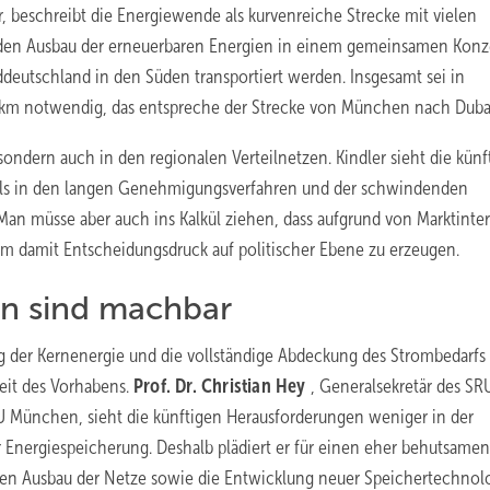
, beschreibt die Energiewende als kurvenreiche Strecke mit vielen
 den Ausbau der erneuerbaren Energien in einem gemeinsamen Konz
deutschland in den Süden transportiert werden. Insgesamt sei in
 km notwendig, das entspreche der Strecke von München nach Duba
sondern auch in den regionalen Verteilnetzen. Kindler sieht die künf
 als in den langen Genehmigungsverfahren und der schwindenden
an müsse aber auch ins Kalkül ziehen, dass aufgrund von Marktinte
m damit Entscheidungsdruck auf politischer Ebene zu erzeugen.
en sind machbar
ng der Kernenergie und die vollständige Abdeckung des Strombedarfs
eit des Vorhabens.
Prof. Dr.
Christian Hey
, Generalsekretär des SR
TU München, sieht die künftigen Herausforderungen weniger in der
er Energiespeicherung. Deshalb plädiert er für einen eher behutsamen
ten Ausbau der Netze sowie die Entwicklung neuer Speichertechnol