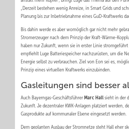
anstatt mehr Kupfer“, bringt Luge das Thema auf den Punk
„Derzeit bestehen wenig Anreize, in Smart Grids und schn
Planung bis zur Inbetriebnahme eines GuD-Kraftwerks dau
Bis dahin werde es aber womöglich gar nicht mehr gebra
Stromerzeuger nach dem Prinzip der Kraft-Wärme-Koppl
haben nur Zukunft, wenn sie in erster Linie stromgeführ
empfiehlt Luge Batteriespeicher nachzurüsten, um die 
Energie selbst zu verbrauchen. Ziel von Eon sei es, mö
Prinzip eines virtuellen Kraftwerks einzubinden.
Gasleitungen sind besser a
Auch Bayerngas-Geschäftsführer
Marc Hall
sieht in der
Zukunft. Je dezentraler KWK-Anlagen platziert werden, d
Gasprodukte auf kommunaler Ebene eingesetzt werden.
Dem geplanten Ausbau der Stromnetze steht Hall eher ske