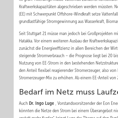
Kraftwerkskapazitäten abgeschrieben werden müssten. 
(EE) mit Schwerpunkt Offshore-Windkraft setze Vattenfall 
grundlastfähige Stromgewinnung aus Wasserkraft, Bioma
Seit Stuttgart 21 müsse man jedoch bei Großprojekten m
Hatakka. Vor einem weiteren Ausbau der Kraftwerkskapazitä
zunächst die Energieeffizienz in allen Bereichen der Wir
steigende Stromverbrauch – die Prognose liegt bei 20 bis
Nutzung von EE-Strom in den bestehenden Netzstrukture
den Anteil flexibel reagierender Stromerzeuger, also v
Stromerzeuger-Mix zu erhöhen. Ab einem EE-Anteil von 2
Bedarf im Netz muss Laufz
Auch
Dr. Ingo Luge
, Vorstandsvorsitzender der Eon Ene
könnten die Netze den Strom bei einem Überangebot nich