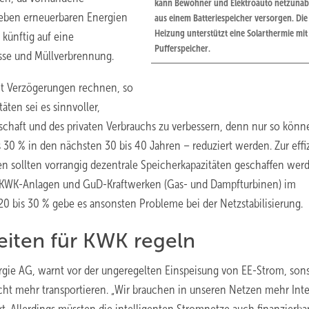
kann Bewohner und Elektroauto netzuna
Neben erneuerbaren Energien
aus ­einem Batteriespeicher versorgen. Die
Heizung unterstützt eine Solarthermie mit
künftig auf ­eine
Pufferspeicher.
sse und Müllverbrennung.
it Verzögerungen rechnen, so
ten sei es sinnvoller,
tschaft und des privaten Verbrauchs zu verbessern, denn nur so könn
 30 % in den nächsten 30 bis 40 Jahren – reduziert werden. Zur effi
n sollten vorrangig dezentrale Speicherkapazitäten geschaffen wer
on KWK-Anlagen und GuD-Kraftwerken (Gas- und Dampfturbinen) im
0 bis 30 % gebe es ansonsten Probleme bei der Netzstabilisierung.
eiten für KWK regeln
rgie AG, warnt vor der ungeregelten Einspeisung von EE-Strom, son
t mehr transportieren. „Wir brauchen in unseren Netzen mehr Inte