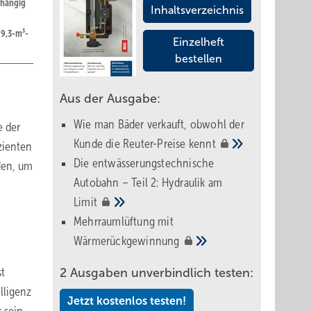
bhängig
Inhaltsverzeichnis
 9,3-m³-
Einzelheft
bestellen
Aus der Ausgabe:
Wie man Bäder verkauft, obwohl der
e der
Kunde die Reuter-Preise
kennt
zienten
Die entwässerungstechnische
den, um
Autobahn – Teil 2: Hydraulik am
Limit
Mehrraumlüftung mit
Wärmerückgewinnung
st
2 Ausgaben unverbindlich testen:
lligenz
Jetzt kostenlos testen!