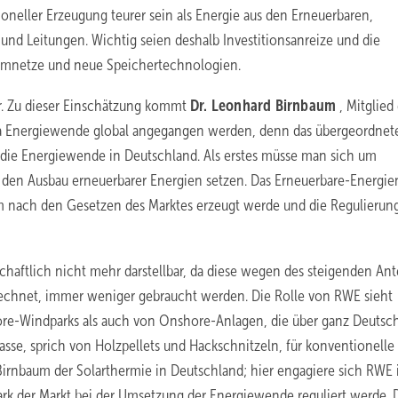
neller Erzeugung teurer sein als Energie aus den Erneuerbaren,
und Leitungen. Wichtig seien deshalb Investitions­anreize und die
romnetze und neue Speichertechnologien.
lar. Zu dieser Einschätzung kommt
Dr. Leonhard Birnbaum
, Mitglied
a Energiewende global angegangen werden, denn das übergeordnete
in die Energiewende in Deutschland. Als erstes müsse man sich um
en Ausbau erneuerbarer Energien setzen. Das Erneuerbare-Energie
m nach den Gesetzen des Marktes erzeugt werde und die Regulierun
chaftlich nicht mehr darstellbar, da diese wegen des steigenden Ant
rechnet, immer weniger gebraucht werden. Die Rolle von RWE sieht
re-Windparks als auch von Onshore-Anlagen, die über ganz Deutsc
asse, sprich von Holzpellets und Hackschnitzeln, für konventionelle
rnbaum der Solarthermie in Deutschland; hier engagiere sich RWE
stark der Markt bei der Umsetzung der Energiewende reguliert werde.