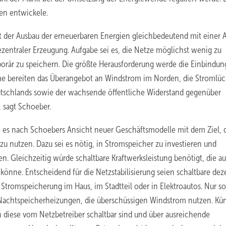
en entwickele.
st der Ausbau der erneuerbaren Energien gleichbedeutend mit einer 
ezentraler Erzeugung. Aufgabe sei es, die Netze möglichst wenig zu
porär zu speichern. Die größte Herausforderung werde die Einbindun
bleme bereiten das Überangebot an Windstrom im Norden, die Stromlü
tschlands sowie der wachsende öffentliche Widerstand gegenüber
 sagt Schoeber.
 es nach Schoebers Ansicht neuer Geschäftsmodelle mit dem Ziel, 
u nutzen. Dazu sei es nötig, in Stromspeicher zu investieren und
. Gleichzeitig würde schaltbare Kraftwerksleistung benötigt, die a
könne. Entscheidend für die Netzstabilisierung seien schaltbare dez
Stromspeicherung im Haus, im Stadtteil oder in Elektroautos. Nur s
 Nachtspeicherheizungen, die überschüssigen Windstrom nutzen. Kün
iese vom Netzbetreiber schaltbar sind und über ausreichende