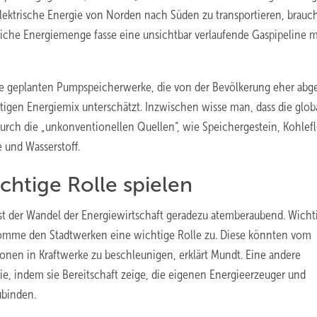
elektrische Energie von Norden nach Süden zu transportieren, brau
leiche Energiemenge fasse eine unsichtbar verlaufende Gaspipeline m
 die geplanten Pumpspeicherwerke, die von der Bevölkerung eher abg
tigen Energiemix unterschätzt. Inzwischen wisse man, dass die glob
durch die „unkonventionellen Quellen“, wie Speichergestein, Kohlefl
und Wasserstoff.
htige Rolle spielen
ist der Wandel der Energiewirtschaft geradezu atemberaubend. Wichti
 komme den Stadtwerken eine wichtige Rolle zu. Diese könnten vom
ionen in Kraftwerke zu beschleunigen, erklärt Mundt. Eine andere
trie, indem sie Bereitschaft zeige, die eigenen Energieerzeuger und
binden.