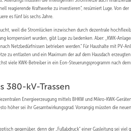
t. Allerdings müssten die intelligenten Stromnetze auch finanzierbar
ell reagierende Kraftwerke zu investieren“, resümiert Luge. Von der
ere es fünf bis sechs Jahre.
ucht, weil die Stromlücken inzwischen durch dezentrale hochflexib
ung kompensiert wurden, gibt Luge zu bedenken. Aber: „KWK-Anlage
t nach Netzbedürfnissen betrieben werden.“ Für Haushalte mit PV-An
Netze zu entlasten und ein Maximum der auf dem Hausdach erzeugten
glichst viele KWK-Betreiber in ein Eon-Steuerungsprogramm nach dem
ls 380-kV-Trassen
 dezentralen Energieerzeugung mittels BHKW und Mikro-KWK-Geräten
esto höher sei ihr Gesamtwirkungsgrad. Vorrangig müssten die neue
ptisch gegenüber, denn der „Fußabdruck“ einer Gasleitung sei viel g