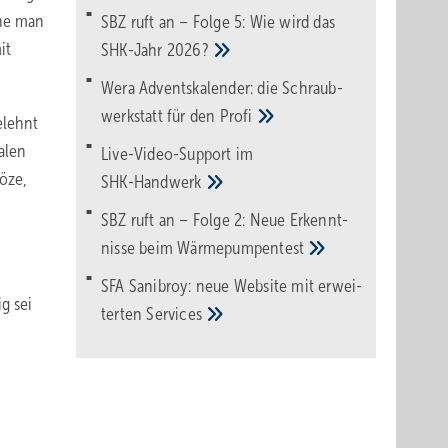
che man
SBZ ruft an – Folge 5: Wie wird das
it
SHK-Jahr
2026?
Wera Adventskalender: die Schraub­
werk­statt für den
Pro­fi
elehnt
alen
Live-Video-Support im
öze,
SHK-Handwerk
SBZ ruft an – Folge 2: Neue Erkennt­
nisse beim
Wärme­pumpen­test
SFA Sanibroy: neue Web­site mit erwei­
g sei
terten
Services