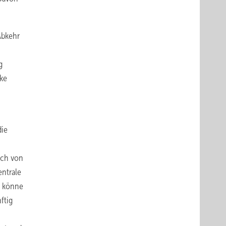
Abkehr
g
cke
die
uch von
entrale
o könne
ftig