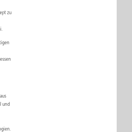
ept zu
i.
tigen
ressen
 aus
U und
ogien.