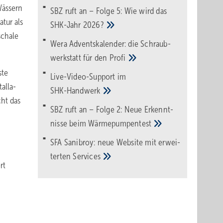
Wässern
SBZ ruft an – Folge 5: Wie wird das
atur als
SHK-Jahr
2026?
schale
Wera Adventskalender: die Schraub­
werk­statt für den
Pro­fi
ste
Live-Video-Support im
alla­
SHK-Handwerk
cht das
SBZ ruft an – Folge 2: Neue Erkennt­
nisse beim
Wärme­pumpen­test
SFA Sanibroy: neue Web­site mit erwei­
terten
Services
rt