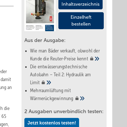
Inhaltsverzeichnis
Einzelheft
bestellen
Aus der Ausgabe:
Wie man Bäder verkauft, obwohl der
Kunde die Reuter-Preise
kennt
Die entwässerungstechnische
eder
Autobahn – Teil 2: Hydraulik am
 damit
Limit
tung an
Mehrraumlüftung mit
Wärmerückgewinnung
ch die
2 Ausgaben unverbindlich testen:
f 65
Jetzt kostenlos testen!
ugen,