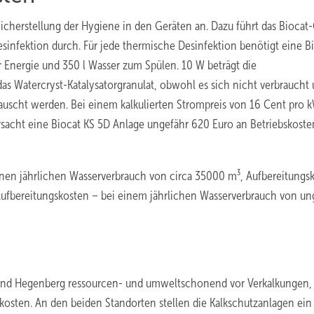
 Sicherstellung der Hygiene in den Geräten an. Dazu führt das Biocat
sinfektion durch. Für jede thermische Desinfektion benötigt eine B
 Energie und 350 l Wasser zum Spülen. 10 W beträgt die
 Watercryst-Katalysatorgranulat, obwohl es sich nicht verbraucht
tauscht werden. Bei einem kalkulierten Strompreis von 16 Cent pro 
rsacht eine Biocat KS 5D Anlage ungefähr 620 Euro an Betriebskoste
einen jährlichen Wasserverbrauch von circa 35000 m³, Aufbereitungs
Aufbereitungskosten – bei einem jährlichen Wasserverbrauch von un
 und Hegenberg ressourcen- und umweltschonend vor Verkalkungen, 
osten. An den beiden Standorten stellen die Kalkschutzanlagen ein