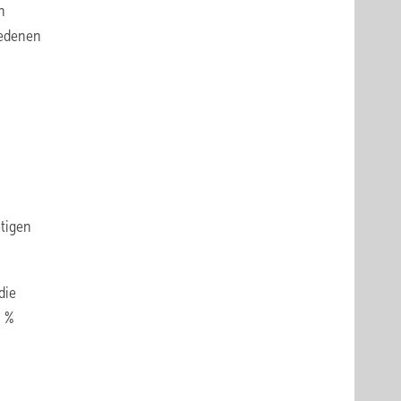
n
iedenen
tigen
die
0 %