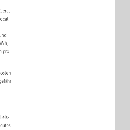
-Gerät
iocat
 und
kW/h,
n pro
kosten
gefähr
Leis­
 gutes