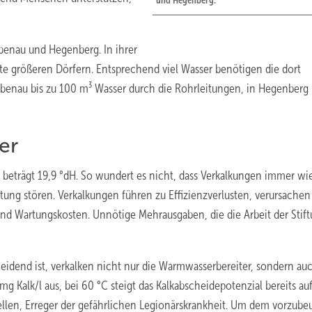
und Hegenberg.
benau und Hegenberg. In ihrer
e größeren Dörfern. Entsprechend viel Wasser benötigen die dort
ebenau bis zu 100 m³ Wasser durch die Rohrleitungen, in Hegenberg
er
beträgt 19,9 °dH. So wundert es nicht, dass Verkalkungen immer wi
tung stören. Verkalkungen führen zu Effizienzverlusten, verursachen
d Wartungskosten. Unnötige Mehrausgaben, die die Arbeit der Stif
eidend ist, verkalken nicht nur die Warmwasserbereiter, sondern au
mg Kalk/l aus, bei 60 °C steigt das Kalkabscheidepotenzial bereits au
nellen, Erreger der gefährlichen Legionärskrankheit. Um dem vorzube