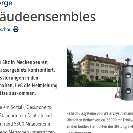
orge
bäudeensembles
rschau
it Sitz in Meckenbeuren,
sser­gebiets konfrontiert.
sstörungen in den
ffen, ließ die Heimleitung
sätze auskommen.
e ein Sozial-, Gesundheits-
Kalkschutzsysteme von Watercryst behand
Standorten in Deutschland,
jährlichen Bedarf von ca. 56000 m³ Trink
n rund 5800 Mitarbeiter in
an den beiden Standorten der Stiftung Li
usend Menschen unterstützen,