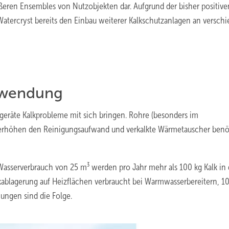
ößeren Ensembles von Nutzobjekten dar. Aufgrund der bisher positive
Watercryst bereits den Einbau weiterer Kalkschutzanlagen an versch
chwendung
sgeräte Kalkprobleme mit sich bringen. Rohre (besonders im
 erhöhen den Reinigungsaufwand und verkalkte Wärmetauscher benö
sserverbrauch von 25 m³ werden pro Jahr mehr als 100 kg Kalk in 
kablagerung auf Heizflächen verbraucht bei Warmwasserbereitern, 1
ngen sind die Folge.