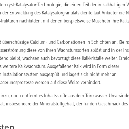
ercryst-Katalysator-Technologie, die einen Teil der in kalkhaltigen 
i der Entwicklung des Katalysatorgranulats diente laut Anbieter die N
s Strukturen nachbilden, mit denen beispielsweise Muscheln ihre Kalk
d überschüssige Calcium- und Carbonationen in Schichten an. Klein
Wasserströmung diese von ihren Wachstumsorten ablöst und in der Inst
dend bleibt, wachsen auch bevorzugt diese Kalkkristalle weiter. Errei
 weitere Kalkwachstum. Ausgefallener Kalk wird in Form dieser
Installationssystem ausgespült und lagert sich nicht mehr an
agerungsprozesse werden auf diese Weise verhindert.
nzu, noch entfernt es Inhaltsstoffe aus dem Trinkwasser. Unverände
t, insbesondere der Mineralstoffgehalt, der für den Geschmack des
sten