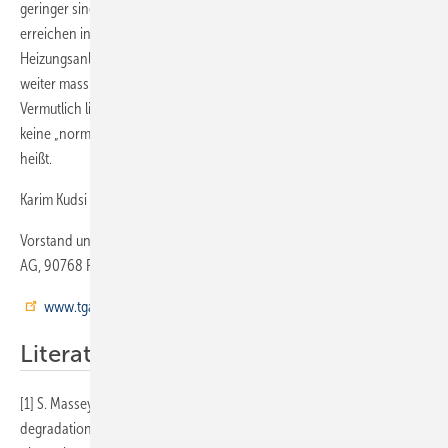
geringer sind sowie die Sauerstoffdiffusion stark ansteigt. Uns
erreichen in den Wintermonaten täglich Anrufe von
Heizungsanlagenbauern, die trotz dieser nicht neuen „Empfehlungen“
weiter massive Probleme mit den alten Fußbodenheizungen haben.
Vermutlich liegen, wie vom Autor geschildert, bei all den Anlagen
keine „normalen Betriebsbedingungen“ vor, was immer dies auch
heißt.
Karim Kudsi
Vorstand und Leiter der Forschungsgruppe, TGA Rohrinnensanierung
AG, 90768 Fürth
www.tga-rohrinnensanierung.de
Literatur
[1] S. Massey, A. Adnot, A. Rjeb, D. Roy: Action of water in the
degradation of low-density polyethylene studied by X-ray