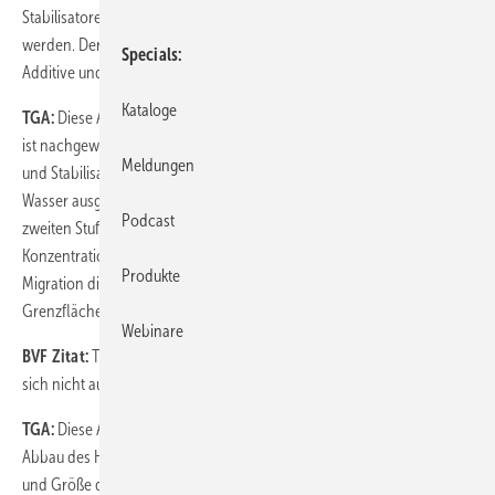
Stabilisatoren oder Antioxidantien durch Sauerstoff ausgespült
werden. Der Sauerstoff kann die in der Polymermatrix eingebundenen
Specials
Additive und Stabilisatoren nicht aus dem Polymer lösen.
Kataloge
TGA:
Diese Aussage ist nach dem Stand der Technik ebenso falsch. Es
ist nachgewiesen, dass die üblicherweise verwendeten Antioxidantien
Meldungen
und Stabilisatoren schon nach kurzer Zeit zum größten Teil durch das
Wasser ausgelaugt werden (der Sauerstoff spielt hier erst in der
Podcast
zweiten Stufe des Abbaus eine Rolle), d. h. durch das Wasser wird eine
Konzentrationsdifferenz im HDPE erzeugt, die zu einer ständigen
Produkte
Migration dieser Verbindungen in Richtung HDPE-Wasser-
Grenzfläche führt, siehe z. B. Literaturnachweis [6], [7].
Webinare
BVF Zitat:
Tatsache ist, dass der Gehalt an Sauerstoff in den Rohren
sich nicht aufkonzentriert.
TGA:
Diese Aussage ist unzutreffend. Durch den fortschreitenden
Abbau des HDPE und den Verlust an Stabilisatoren nehmen Anzahl
und Größe der Mikrorisse ständig (exponentiell) zu (siehe dazu das