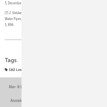
3, December 1998, Pages 421-430
[7] J. Viebke, U. W. Gedde, Antioxidant Diffusion in Polyethylene Hot-
Water Pipes, Polymer Engineering and Science, May 1997, Vol. 37, No.
5, 896
Teilen
Link kopieren
Tags
SBZ Leserforum
Abo- & Leserservice
AGB
Alle Inhalte chronologisch
Anmelden
Anmeldung & Registrierung
Newsletter