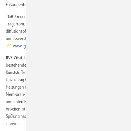
Fußbodenheizungsanlagen.
TGA:
Gegenstand der Prüfung durch die MPA Darmstadt ist nicht das
Trägerrohr, sondern die eingebrachte Beschichtung in ein
diffusionsoffenes Rohr. Der Zweck der Prüfung geht
unmissverständlich aus der Prüfurkunde hervor. Download auf
www.tga-rohrinnensanierung.de
.
BVF Zitat:
Der BVF empfiehlt die Sanierung und Nachbehandlung
bestehender Fußbodenheizungen mit nicht sauerstoffdichten
Kunststoffrohren mittels fachgerechter Systemtrennung. (...)
Unzulässig hohe Sauerstoffkonzentrationen in geschlossenen PWW-
Heizungen resultieren aus z. B. zu klein dimensionierten oder defekten
Mem-bran-Druckausdehnungsgefäßen, defekten Schnellentlüftern,
undichten Fittings, undichten Umwälzpumpen etc. (...) Im Rahmen der
Arbeiten ist die Entfernung von Ablagerungen im Heizsystem durch
Spülung nach Überprüfung der Situation häufig notwendig und
sinnvoll.