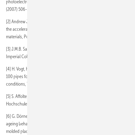
photoelectron spectroscopy, Express Polymer Letters Vol.1, No.8
(2007) 506-511 DOI: 10.3144/expresspolymlett.2007.72
[2] Andrew J. Whelton, Andrea M. Dietrich: Critical considerations for
the accelerated ageing of high-density polyethylene potable water
materials, Polymer Degradation and Stability 94 (2009) 1163–1175
[3] J.M.B. Sanders: Degradation of Polyethylene Pipes, PhD Thesis,
Imperial College London, Dec. 2010
[4] H. Vogt, H-F. Enderle, U. Schulte, J. Hessel: Thermal ageing of PE
100 pipes for accelerated lifetime prediction under service
conditions, Vortrag Budapest 2008
[5] S. Affolter: Langzeitverhalten von Thermoplasten, Interstaatliche
Hochschule für Technik NTB, Buchs, Schweiz, 2008
[6] G. Dörner, R.W. Lang: Influence of various stabilizer systems on the
ageing behavior of PE-MD-I. Hot-water ageing of compression
molded plaques, Polymer Degradation and Stability, Volume 62, Issue