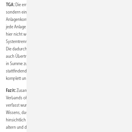
TGA:
Die empfohlenen Maßnahmen entsprechen keiner Sanierung,
sondern einem Austausch bzw. Nachrüsten von
Anlagenkomponenten. Dass eine funktionierende Hydraulik (MAG) für
jede Anlage elementar wichtig ist, erklärt sich von selbst und muss
hier nicht weiter ausgeführt werden. Durch den Einbau einer
Systemtrennung werden lediglich die Primärkomponenten geschützt.
Die dadurch zum Teil unerwünscht hohen Rücklauftemperaturen als
auch Übertragungsverluste führen bei der heutigen Brennwerttechnik
in Summe zu Einbußen im Wirkungsgrad. Der am Kunststoffrohr
stattfindende thermooxidative Abbau bleibt in der Darstellung
komplett unberücksichtigt.
Fazit:
Zusammenfassend ist zu sagen, dass die Stellungnahme des
Verbands ohne das erforderliche Wissen zum Stand der Technik
verfasst wurde. Im Gegensatz zu der Stellungnahme ist es Stand des
Wissens, dass die alten, diffusionsoffenen HDPE-Rohre massiv sowohl
hinsichtlich der Rissbildung als auch der Migration der Stabilisatoren
altern und dadurch die mechanischen Eigenschaften deutlich