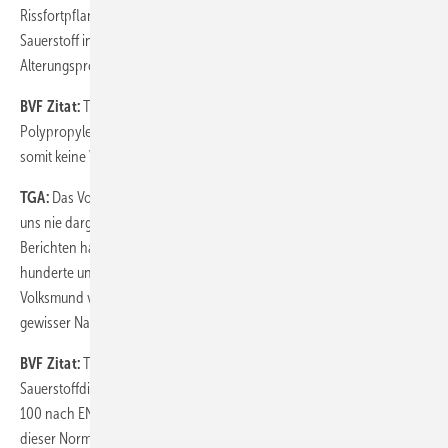
Rissfortpflanzungsgesetz), wodurch in immer größerem Maße
Sauerstoff in das Wasser hineindiffundiert und damit die
Alterungsprozesse beschleunigt, siehe z. B. Literaturnachweis [7].
BVF Zitat:
Tatsache ist, dass Heizrohre aus Polyethylen,
Polypropylen oder Polybuten keine Weichmacher enthalten und
somit keine Versprödung durch Weichmacherverlust entstehen kann.
TGA:
Das Vorhandensein von Weichmachern wurde und wird von
uns nie dargestellt bzw. behauptet. Auf Inhalte von redaktionellen
Berichten haben wir keinen Einfluss. Sollte ein Redakteur, der jährlich
hunderte unterschiedliche Themen verarbeitet, diese oft im
Volksmund verwendete Begrifflichkeit verwenden, sollte dies mit
gewisser Nachsicht betrachtet werden.
BVF Zitat:
Tatsache ist, dass der zitierte Prüfbericht die Messung der
Sauerstoffdichtheit für ein Rohrstück von 9,5 m aus dem Werkstoff PE
100 nach EN 12201 mit Innenbeschichtung beschreibt. Rohre nach
dieser Norm finden in der Regel keine Anwendung in