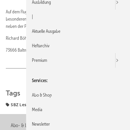
Ausbildung
Auf dem Flughafen Marco Polo in Venedig sind die WCs mit
|
besonderen Extras ausgestattet. Auffällig ist das kleine Schläuchlein
neben der Platte zur Verkleidung.
Aktuelle Ausgabe
Richard Böhland
Heftarchiv
73666 Baltmannsweiler
Premium
Teilen
Link kopieren
Services
Tags
Abo & Shop
SBZ Leserforum
Media
Newsletter
Abo- & Leserservice
AGB
Alle Inhalte chronologisch