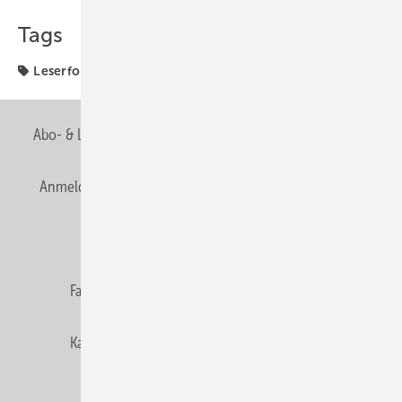
Tags
Leserforum
SBZ Leserforum
Abo- & Leserservice
AGB
Alle Inhalte chronologisch
Anmelden
Anmeldung & Registrierung
Newsletter
Datenschutz
E-Paper
Editor's choice
Fachbeiträge
Gentner Verlag
Impressum
Karriere bei Gentner
Team
Mediaservice
Mitgliedschaften und Engagement