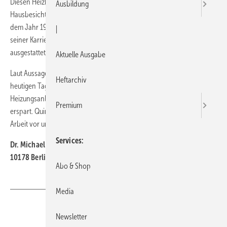
Diesen Heizkessel aus dem Baujahr 1936 habe ich bei einer
Ausbildung
Hausbesichtigung in Berlin gefunden. Auch die Grundfos-Pumpe aus
dem Jahr 1967 lief noch reibungslos. Der Kokskessel wurde im Laufe
|
seiner Karriere mit einem Ölbrenner und Schamottsteinen
ausgestattet und mutierte so zur Ölheizungsanlage.
Aktuelle Ausgabe
Laut Aussagen des Besitzers haben diese Schätzchen bis auf den
Heftarchiv
heutigen Tag reibungslos funktioniert. Die Frage nach der Effizienz der
Heizungsanlage habe ich mir gegenüber dem Verkäufer jedoch
Premium
erspart. Quintessenz: Wir, die Heizungsbranche, haben noch viel
Arbeit vor uns …
Services
Dr. Michael Herma, Geschäftsführer der VdZ
10178 Berlin
Abo & Shop
Media
Teilen
Link kopieren
Newsletter