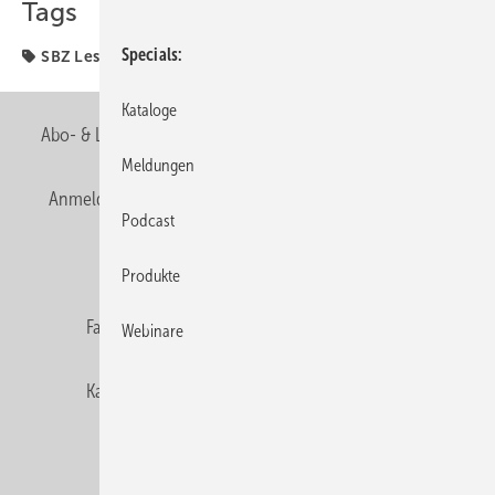
Tags
Specials
SBZ Leserforum
Kataloge
Abo- & Leserservice
AGB
Alle Inhalte chronologisch
Meldungen
Anmelden
Anmeldung & Registrierung
Newsletter
Podcast
Datenschutz
E-Paper
Editor's choice
Produkte
Fachbeiträge
Gentner Verlag
Impressum
Webinare
Karriere bei Gentner
Team
Mediaservice
Mitgliedschaften und Engagement