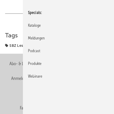
Specials
Teilen
Link kopieren
Kataloge
Tags
Meldungen
SBZ Leserforum
Speicher
Podcast
Abo- & Leserservice
AGB
Alle Inhalte chronologisch
Produkte
Webinare
Anmelden
Anmeldung & Registrierung
Newsletter
Datenschutz
E-Paper
Editor's choice
Fachbeiträge
Gentner Verlag
Impressum