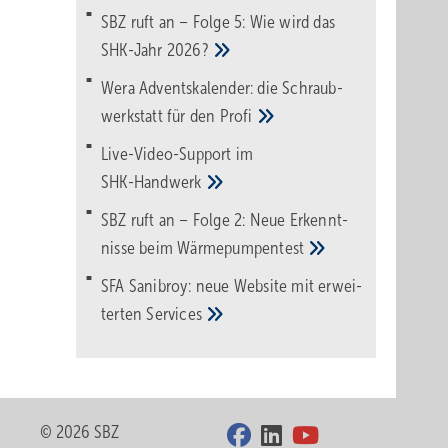
SBZ ruft an – Folge 5: Wie wird das
SHK-Jahr
2026?
Wera Adventskalender: die Schraub­
werk­statt für den
Pro­fi
Live-Video-Support im
SHK-Handwerk
SBZ ruft an – Folge 2: Neue Erkennt­
nisse beim
Wärme­pumpen­test
SFA Sanibroy: neue Web­site mit erwei­
terten
Services
© 2026 SBZ