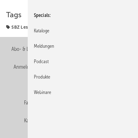
Teilen
Link kopieren
Tags
Specials
SBZ Leserforum
Kataloge
Meldungen
Abo- & Leserservice
AGB
Alle Inhalte chronologisch
Podcast
Anmelden
Anmeldung & Registrierung
Newsletter
Produkte
Datenschutz
E-Paper
Editor's choice
Webinare
Fachbeiträge
Gentner Verlag
Impressum
Karriere bei Gentner
Team
Mediaservice