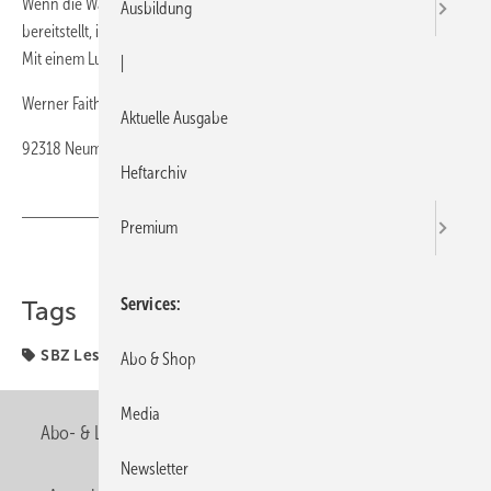
Wenn die Warmwasser-Wärmepumpe nicht genug warmes Wasser
Ausbildung
bereitstellt, ist mehr Leistung gefragt. Oder höhere Lufttemperaturen.
Mit einem Lufterhitzer funktioniert das ganz bestimmt.
|
Werner Faith
Aktuelle Ausgabe
92318 Neumarkt i.d.OPf.
Heftarchiv
Premium
Teilen
Link kopieren
Services
Tags
SBZ Leserforum
Warmwasser
Abo & Shop
Media
Abo- & Leserservice
AGB
Alle Inhalte chronologisch
Newsletter