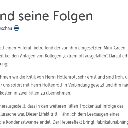
nd seine Folgen
rschau
tt einen Hilferuf, betreffend der von ihm eingesetzten Mini-Green-
t bei den Anlagen von Kollegen „extrem oft ausgefallen“. Darauf erh
tung:
men wir die Kritik von Herrn Hottenrott sehr ernst und sind froh, ü
r uns sofort mit Herrn Hottenrott in Verbindung gesetzt und ihm na
kosten in zwei Fällen zu übernehmen.
rausgestellt, dass in den weiteren Fällen Trockenlauf infolge des
ursache war. Dieser Effekt tritt – ähnlich dem Leersaugen eines
 die Kondensatwanne endet. Der Hebereffekt bringt, fabrikatunabhäng