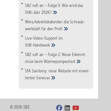
SBZ ruft an – Folge 5: Wie wird das
SHK-Jahr
2026?
Wera Adventskalender: die Schraub­
werk­statt für den
Pro­fi
Live-Video-Support im
SHK-Handwerk
SBZ ruft an – Folge 2: Neue Erkennt­
nisse beim
Wärme­pumpen­test
SFA Sanibroy: neue Web­site mit erwei­
terten
Services
© 2026 SBZ