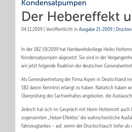
Kondensatpumpen
Der Hebereffekt u
04.11.2009
|
Veröffentlicht in
Ausgabe 21-2009
|
Druckvo
In der SBZ 19/2009 hat Handwerkskollege Heiko Hottenro
Kondensatpumpen abgesetzt. Sie sind in der Vergangenhei
wir jetzt folgende Rea­k­tion der deutschen Generalvertre
Als Generalvertretung der Firma Aspen in Deutschland neh
SBZ davon Kenntnis erlangt zu haben. Natürlich haben wi
Überprüfung des Sachverhaltes angeboten, die Austausch
Jedoch hat sich im Gespräch mit Herrn Hottenrott auch he
sogenannten „Heber-Effektes“ die wahrscheinliche Ausfall
Fahrzeugtankes – auf, wenn der Druckschlauch tiefer als