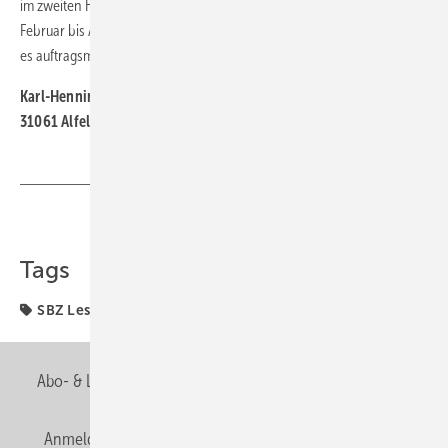
im zweiten Halbjahr stattfinden, wo die Aufträge sich stapeln. Von
Februar bis April wäre meiner Ansicht nach die günstigere Zeit, da ist
es auftragsmäßig am ruhigsten.
Karl-Henning Schmull
31061 Alfeld
Teilen
Link kopieren
Tags
SBZ Leserforum
Weiterbildung
Abo- & Leserservice
AGB
Alle Inhalte chronologisch
Anmelden
Anmeldung & Registrierung
Newsletter