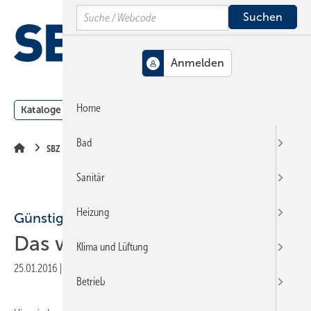
Springe
Springe
Springe
Search
auf
auf
auf
Hauptinhalt
Hauptmenü
SiteSearch
MENÜ
Home
Kataloge
Meldungen
Podcast
Produkte
Webin
Bad
SBZ Leserforum
Sanitär
Heizung
Günstige Tankentlüftung
Das war wohl zu kompliziert
Klima und Lüftung
25.01.2016
|
Veröffentlicht in
Ausgabe 03-2016
|
Druckvorschau
Betrieb