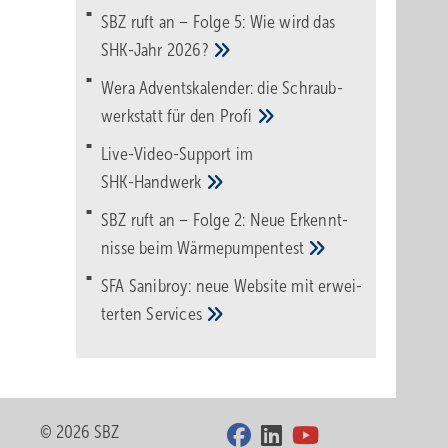
SBZ ruft an – Folge 5: Wie wird das
SHK-Jahr
2026?
Wera Adventskalender: die Schraub­
werk­statt für den
Pro­fi
Live-Video-Support im
SHK-Handwerk
SBZ ruft an – Folge 2: Neue Erkennt­
nisse beim
Wärme­pumpen­test
SFA Sanibroy: neue Web­site mit erwei­
terten
Services
© 2026 SBZ