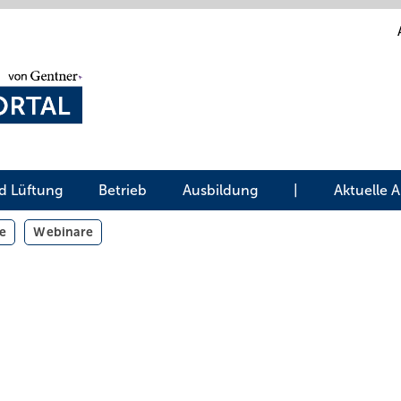
d Lüftung
Betrieb
Ausbildung
|
Aktuelle 
e
Webinare