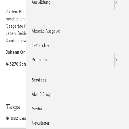
Ausbildung
Zu dem Bericht „Wanted“ vom
Kollegen Stenzel
in der SBZ 23/2010
|
möchte ich mitteilen, dass die Hersteller Elco und Windhager mehrere
Gasgeräte im Programm haben, die im Bereich von 1–7 kW Leistung
Aktuelle Ausgabe
liegen. Beide Fabrikate haben wir schon eingebaut und zufriedene
Kunden gewonnen.
Heftarchiv
Johann Ondrusek
Premium
A-3270 Scheibbs
Services
Teilen
Link kopieren
Abo & Shop
Tags
Media
SBZ Leserforum
Newsletter