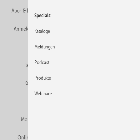
Abo- & Leserservice
AGB
Alle Inhalte chronologisch
Specials
Anmelden
Anmeldung & Registrierung
Newsletter
Kataloge
Datenschutz
E-Paper
Editor's choice
Meldungen
Podcast
Fachbeiträge
Gentner Verlag
Impressum
Produkte
Karriere bei Gentner
Team
Mediaservice
Webinare
Mitgliedschaften und Engagement
Montagezeiten Heizung
Montagezeiten Sanitär
Online Mediadaten
Privacy Manager
RSS-Feed