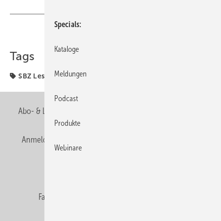
Specials
Teilen
Link kopieren
Kataloge
Tags
Meldungen
SBZ Leserforum
Podcast
Abo- & Leserservice
AGB
Alle Inhalte chronologisch
Produkte
Anmelden
Anmeldung & Registrierung
Newsletter
Webinare
Datenschutz
E-Paper
Editor's choice
Fachbeiträge
Gentner Verlag
Impressum