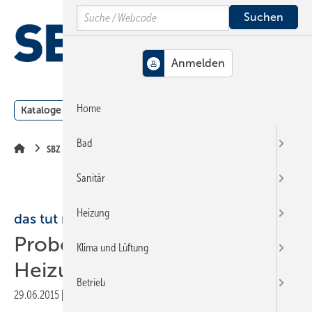
Springe
Springe
Springe
Search
auf
auf
auf
Hauptinhalt
Hauptmenü
SiteSearch
MENÜ
Home
Kataloge
Meldungen
Podcast
Produkte
Webin
Bad
SBZ Leserforum
Sanitär
Heizung
das tut richtig weh
Probenahmeventil im
Klima und Lüftung
Heizungsspeicher
Betrieb
29.06.2015
|
Veröffentlicht in
Ausgabe 12-2015
|
Druckvorschau