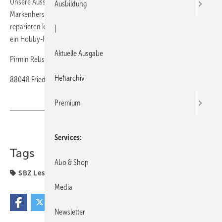
Unsere Aussage gegenüber Kunden ist immer, dass Geberit ein guter
Ausbildung
Markenhersteller ist, bei dem man den Spülkasten problemlos
reparieren kann. Diesen Kunden mussten wir aber enttäuschen, da
|
ein Hobby-Fliesenleger ganze Arbeit geleistet hatte.
Aktuelle Ausgabe
Pirmin Rebstein
Heftarchiv
88048 Friedrichshafen
Premium
Teilen
Link kopieren
Services
Tags
Abo & Shop
SBZ Leserforum
Media
Newsletter