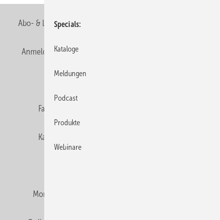
Abo- & Leserservice
AGB
Alle Inhalte chronologisch
Specials
Kataloge
Anmelden
Anmeldung & Registrierung
Newsletter
Meldungen
Datenschutz
E-Paper
Editor's choice
Podcast
Fachbeiträge
Gentner Verlag
Impressum
Produkte
Karriere bei Gentner
Team
Mediaservice
Webinare
Mitgliedschaften und Engagement
Montagezeiten Heizung
Montagezeiten Sanitär