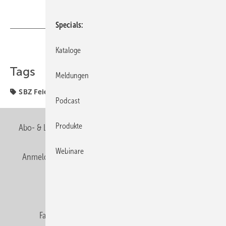
Specials
Teilen
Link kopieren
Kataloge
Tags
Meldungen
SBZ Feierabend
SBZ-Rätsel
sbz-zangengott-mütze
Podcast
Produkte
Abo- & Leserservice
AGB
Alle Inhalte chronologisch
Webinare
Anmelden
Anmeldung & Registrierung
Newsletter
Datenschutz
E-Paper
Editor's choice
Fachbeiträge
Gentner Verlag
Impressum