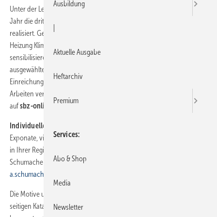
Ausbildung
Unter der Leitung von Prof. Heinz-Jürgen Kristahn wurde in diesem
Jahr die dritte Staffel des Plakatwettbewerbs „Wasser ist Leben“
|
realisiert. Gemeinsam mit dem Initiator, dem Zentralverband Sanitär
Heizung Klima, möchte die SBZ unsere Branche für das Thema
Aktuelle Ausgabe
sensibilisieren. Seit der SBZ 12/2015 präsentieren wir an dieser Stelle
ausgewählte Motive des internationalen Wettbewerbs mit 4800
Heftarchiv
Einreichungen aus 81 Ländern. Damit Sie sich einen Eindruck von den
Arbeiten verschaffen können, stellen wir 148 herausragende Werke
Premium
auf
sbz-online.de/wasseristleben
vor.
Individuelles Plakat für Sie?
Wenn Sie Postkartensets oder
Services
Exponate, vielleicht für Ihr Büro, gedruckt haben oder die Ausstellung
in Ihrer Region präsentieren möchten, wenden Sie sich bitte an Anne
Abo & Shop
Schumacher, Telefon (0 22 41) 92 99-0, E-Mail:
a.schumacher@zvshk.de.
Media
Die Motive und Informationen zum Wettbewerb sind in dem 176-
seitigen Katalog zusammengetragen. Ein Exemplar kostet 24 Euro und
Newsletter