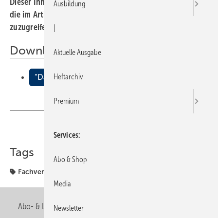
Dieser Inhalt liegt nur als PDF-Datei vor. Bitte öffnen Sie
Ausbildung
die im Artikel verlinkte Datei, um auf den Inhalt
zuzugreifen.
|
Downloads:
Aktuelle Ausgabe
Heftarchiv
“Das sind wir“
Premium
Teilen
Link kopieren
Services
Tags
Abo & Shop
Fachverband
Sachsen
Media
Abo- & Leserservice
AGB
Alle Inhalte chronologisch
Newsletter