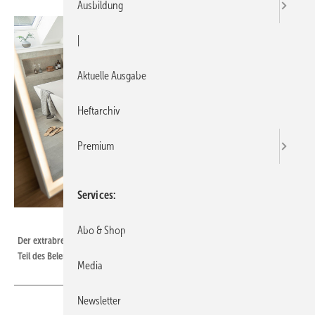
Ausbildung
|
Aktuelle Ausgabe
Heftarchiv
Premium
Services
Bild: Duravit
Abo & Shop
Der extrabreite Spiegel vergrößert den Raum optisch und ist gleichzeitig
Teil des Beleuchtungskonzepts.
Media
Newsletter