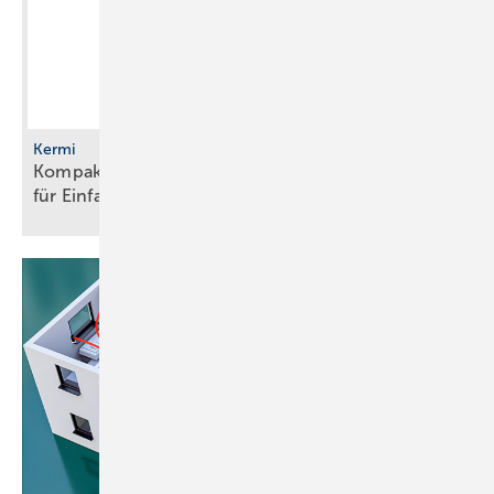
Kermi
Kompakte Sole/Wasser-Wärmepumpe mit R290
für
Einfamilienhäuser