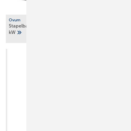
Ovum
Stapelbare Sole-Wärmepumpe mit Propan bis 54
kW