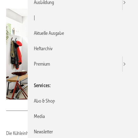
Ausbildung
|
Aktuelle Ausgabe
Heftarchiv
Premium
Services
Abo & Shop
Bild: Zehnder
Media
Newsletter
Die Kühleinheit Zehnder ComfoClime 36 verfügt über eine