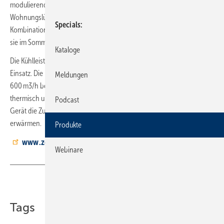
modulierende Luft/Luft-Wärmepumpe, die bei der zentralen
Wohnungslüftung die Zuluft je nach Bedarf vortemperiert. In
Specials
Kombination mit einem Lüftungsgerät ComfoAir Q600 ST verhindert
sie im Sommer zu heiße und zu feuchte Raumluft.
Kataloge
Die Kühlleistung beträgt bis zu 2,6 kW. Als Kältemittel kommt R32 zum
Einsatz. Die Kühleinheit ist für Zuluftvolumenströme von 315 bis
Meldungen
600 m3/h bei 200 Pa externer Pressung geeignet. Das Gehäuse ist
thermisch und akustisch isoliert. Neben der Kühlfunktion kann das
Podcast
Gerät die Zuluft im Winter auf eine konstant angenehme Temperatur
erwärmen.
Produkte
www.zehnder-systems.de
Webinare
Teilen
Link kopieren
Tags