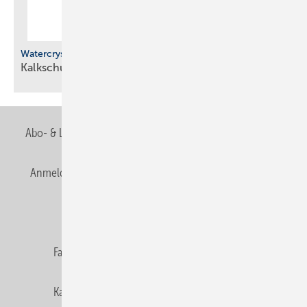
Watercryst
Kalkschutzgeräte mit modularem
Aufbau
Abo- & Leserservice
AGB
Alle Inhalte chronologisch
Anmelden
Anmeldung & Registrierung
Newsletter
Datenschutz
E-Paper
Editor's choice
Fachbeiträge
Gentner Verlag
Impressum
Karriere bei Gentner
Team
Mediaservice