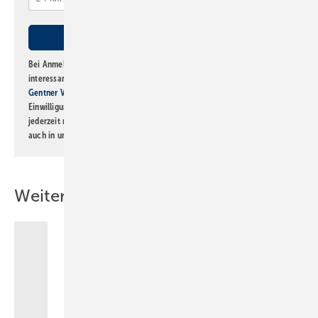
Bei Anmeldung zu diesem Newsletter bin ich damit einverstanden, über
interessante Verlags- und Online-Angebote
der Marken der Alfons W.
Gentner Verlag GmbH & Co. KG
informiert zu werden. Diese
Einwilligung kann ich jederzeit widerrufen und eine Abmeldung ist
jederzeit möglich. Informationen zum Umgang mit Daten finden Sie
auch in unserer
Datenschutzerklärung
.
Weitere Inhalte