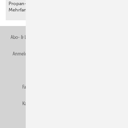
Propan-Wärmepumpe für Neubau, Bestand und
Mehrfamilienhaus
Abo- & Leserservice
AGB
Alle Inhalte chronologisch
Anmelden
Anmeldung & Registrierung
Newsletter
Datenschutz
E-Paper
Editor's choice
Fachbeiträge
Gentner Verlag
Impressum
Karriere bei Gentner
Team
Mediaservice
Mitgliedschaften und Engagement