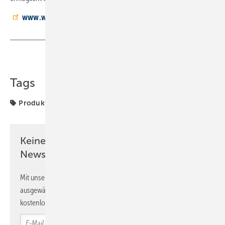
www.wilo.de
Teilen
Link kopieren
Tags
Produkte
Keine Zeit? Kein Problem mit dem SBZ
Newsletter!
Mit unserem Newsletter erhalten Sie regelmäßig von uns
ausgewählte Informationen und Neuigkeiten, gebündelt und
kostenlos direkt ins Postfach.