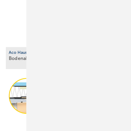
Aco Haustechnik
Bodenablauf aus biobasiertem
Kunststoff