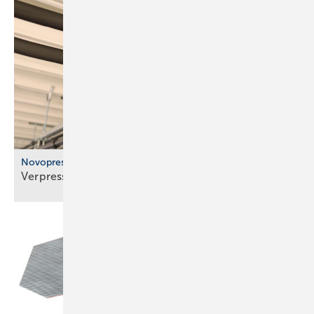
Novopress
Verpressen statt
löten