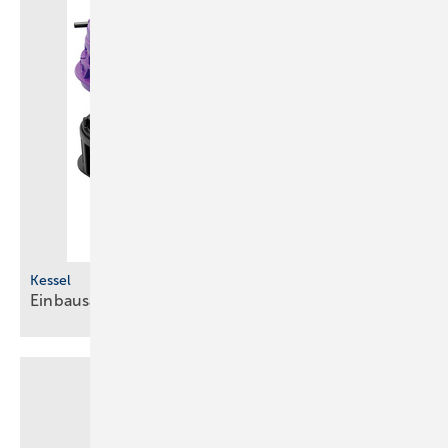
Kessel
Einbausatz für fäkalienfreies
Abwasser