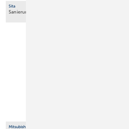
Sita
Sanierungsgully für abgewinkelte
Dachabläufe
Mitsubishi Electric