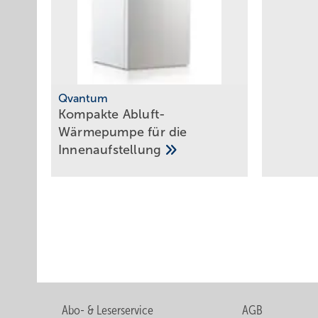
Qvantum
Ko mpakte ­Abluft-
Wärmepumpe für die
Innen­aufstellung
Abo- & Leserservice
AGB