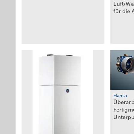
Luft/W
für die
Hansa
Überarb
Fertigm
Unterp