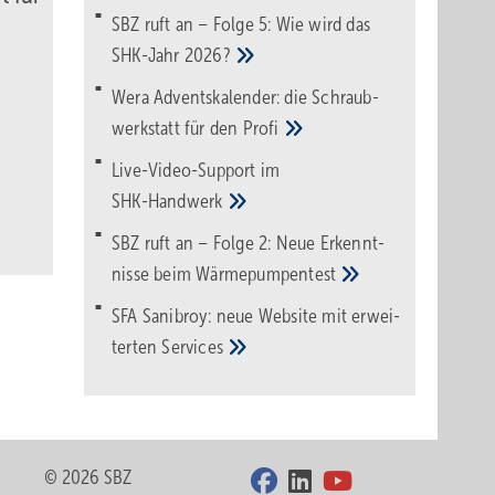
SBZ ruft an – Folge 5: Wie wird das
SHK-Jahr
2026?
Wera Adventskalender: die Schraub­
werk­statt für den
Pro­fi
Live-Video-Support im
SHK-Handwerk
SBZ ruft an – Folge 2: Neue Erkennt­
nisse beim
Wärme­pumpen­test
SFA Sanibroy: neue Web­site mit erwei­
terten
Services
© 2026 SBZ