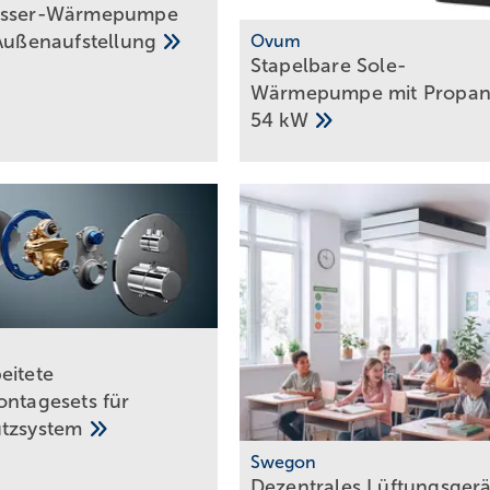
asser-Wärmepumpe
­Außenaufstellung
Ovum
Stapelbare Sole-
Wärmepumpe mit Propan 
54
kW
eitete
ontagesets für
utzsystem
Swegon
Dezentrales Lüftungsgerä