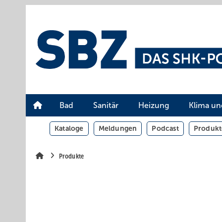
Springe
Springe
Springe
auf
auf
auf
Hauptinhalt
Hauptmenü
SiteSearch
Bad
Sanitär
Heizung
Klima un
Kataloge
Meldungen
Podcast
Produkt
Produkte