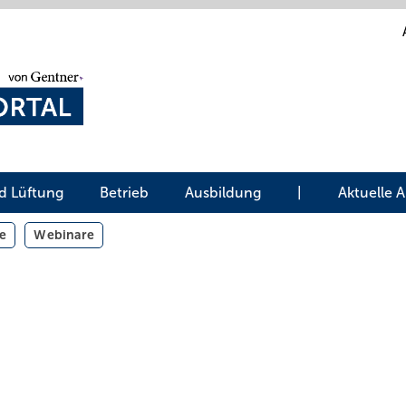
d Lüftung
Betrieb
Ausbildung
|
Aktuelle 
e
Webinare