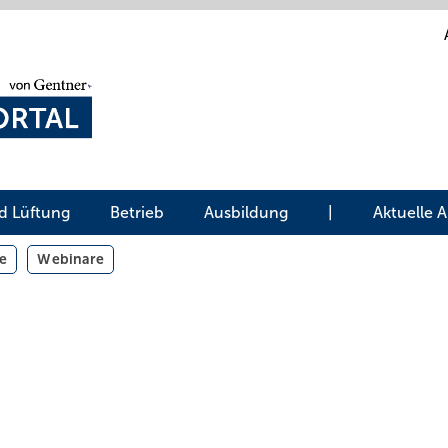
d Lüftung
Betrieb
Ausbildung
|
Aktuelle 
e
Webinare