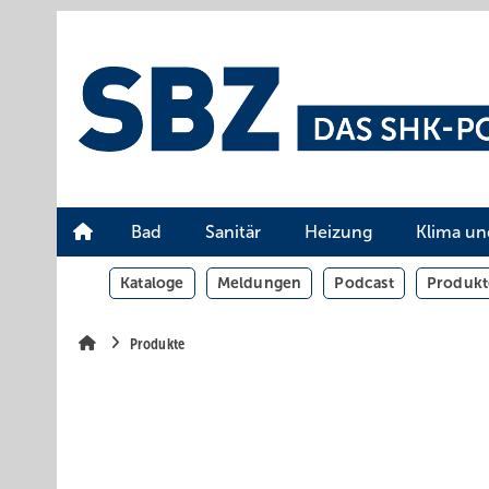
Springe
Springe
Springe
auf
auf
auf
Hauptinhalt
Hauptmenü
SiteSearch
Bad
Sanitär
Heizung
Klima un
Kataloge
Meldungen
Podcast
Produkt
Produkte