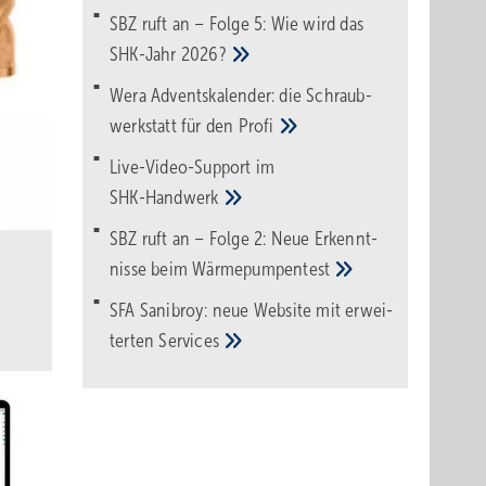
SBZ ruft an – Folge 5: Wie wird das
SHK-Jahr
2026?
Wera Adventskalender: die Schraub­
werk­statt für den
Pro­fi
Live-Video-Support im
SHK-Handwerk
SBZ ruft an – Folge 2: Neue Erkennt­
nisse beim
Wärme­pumpen­test
SFA Sanibroy: neue Web­site mit erwei­
terten
Services