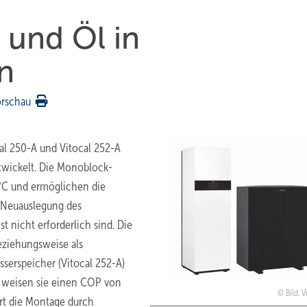
 und Öl in
n
orschau
l 250-A und Vitocal 252-A
twickelt. Die Monoblock-
°C und ermöglichen die
 Neuauslegung des
 nicht erforderlich sind. Die
eziehungsweise als
erspeicher (Vitocal 252-A)
) weisen sie einen COP von
Bild: 
ert die Montage durch