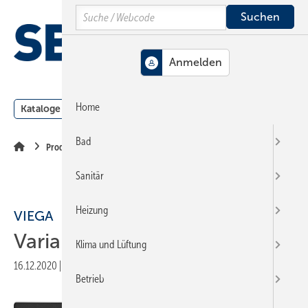
Springe
Springe
Springe
Search
auf
auf
auf
Hauptinhalt
Hauptmenü
SiteSearch
MENÜ
Home
Kataloge
Meldungen
Podcast
Produkte
Webin
Bad
Produkte
Sanitär
Heizung
VIEGA
Varianten in Schwarz
Klima und Lüftung
16.12.2020
|
Veröffentlicht in
Ausgabe 18-2020
|
Druckvorschau
Betrieb