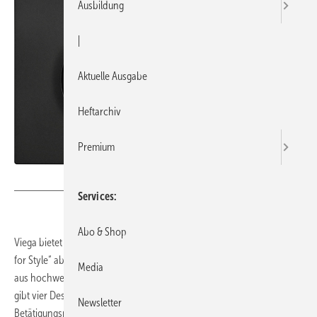
Ausbildung
|
Aktuelle Ausgabe
Heftarchiv
Premium
Bild: Viega
Services
Abo & Shop
Viega bietet seine WC-Betätigungsplatten aus dem Programm „Visign
for Style“ ab sofort auch in der Variante „Mattschwarz“ an. Sie werden
Media
aus hochwertigem Kunststoff gefertigt und mattschwarz lackiert. Es
gibt vier Designvarianten. Visign for Style 20 ist ein Designklassiker im
Newsletter
Betätigungsplatten-Programm. Im überarbeiteten Look zeigt sich die