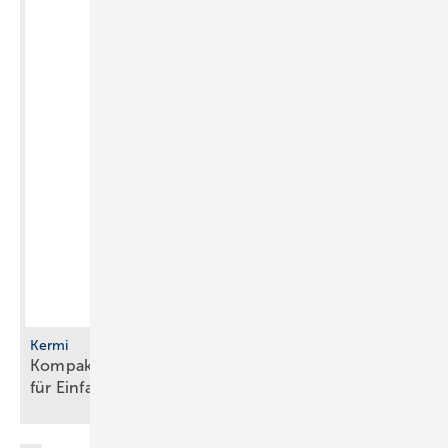
Kermi
Kompakte Sole/Wasser-Wärmepumpe mit R290
für
Einfamilienhäuser