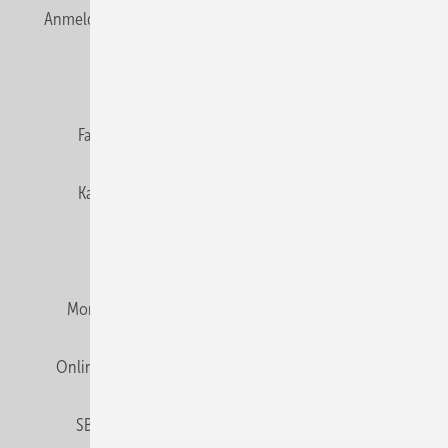
Anmelden
Anmeldung & Registrierung
Newsletter
Datenschutz
E-Paper
Editor's choice
Fachbeiträge
Gentner Verlag
Impressum
Karriere bei Gentner
Team
Mediaservice
Mitgliedschaften und Engagement
Montagezeiten Heizung
Montagezeiten Sanitär
Online Mediadaten
Privacy Manager
RSS-Feed
SBZ abonnieren
Veranstaltungen / Webinare