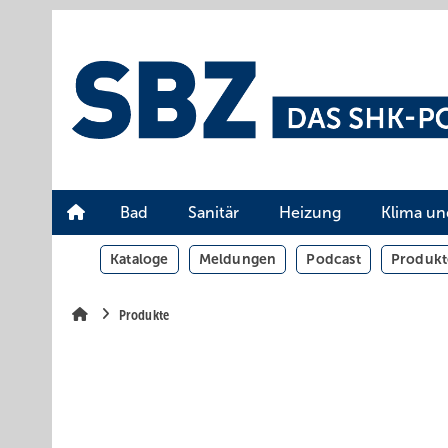
Springe
Springe
Springe
auf
auf
auf
Hauptinhalt
Hauptmenü
SiteSearch
Bad
Sanitär
Heizung
Klima un
Kataloge
Meldungen
Podcast
Produkt
Produkte