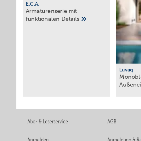
E.C.A.
Armaturenserie mit
funktionalen
Details
Luvaq
Monobl
Außene
Abo- & Leserservice
AGB
Anmelden
Anmeldung & Re