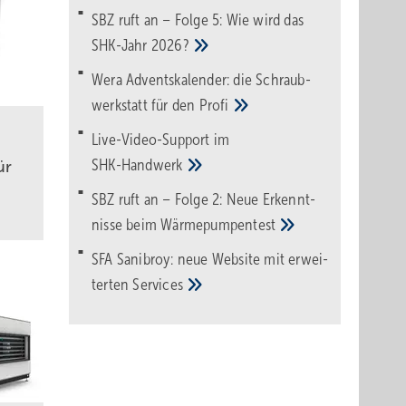
SBZ ruft an – Folge 5: Wie wird das
SHK-Jahr
2026?
Wera Adventskalender: die Schraub­
werk­statt für den
Pro­fi
Live-Video-Support im
SHK-Handwerk
ür
SBZ ruft an – Folge 2: Neue Erkennt­
nisse beim
Wärme­pumpen­test
SFA Sanibroy: neue Web­site mit erwei­
terten
Services