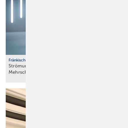
Fränkische
Strömungsoptimiertes
­Mehrschichtverbundrohrsystem