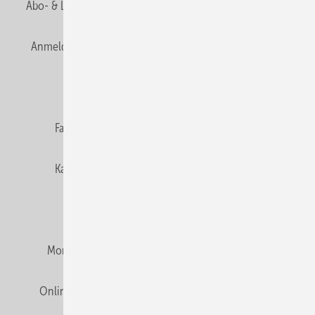
Abo- & Leserservice
AGB
Alle Inhalte chronologisch
Anmelden
Anmeldung & Registrierung
Newsletter
Datenschutz
E-Paper
Editor's choice
Fachbeiträge
Gentner Verlag
Impressum
Karriere bei Gentner
Team
Mediaservice
Mitgliedschaften und Engagement
Montagezeiten Heizung
Montagezeiten Sanitär
Online Mediadaten
Privacy Manager
RSS-Feed