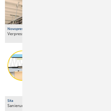
Novopress
Verpressen statt
löten
Sita
Sanierungsgully für abgewinkelte
Dachabläufe