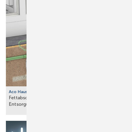
Aco Haustechnik
Fettabscheider mit separatem
Entsorgungsschacht