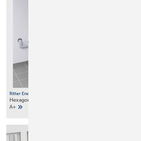
Ritter Energie
Hexagonaler Solarspeicher mit Effi zienzklasse
A+