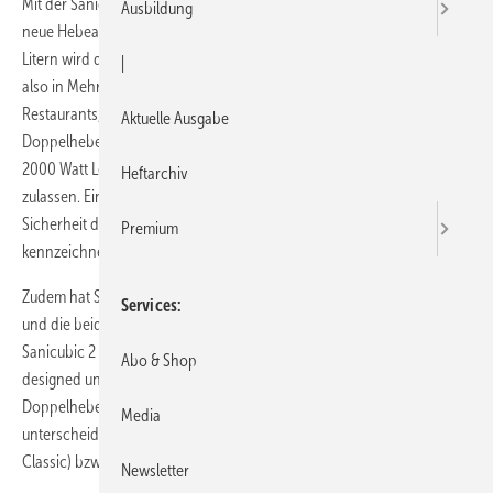
Mit der Sanicubic 2 XL hat SFA Sanibroy auf der SHK in Essen eine
Ausbildung
neue Hebeanlage vorgestellt. Die Anlage mit einem Tankinhalt von 120
Litern wird da eingesetzt, wo viel Ab­wasser entsorgt werden muss;
|
also in Mehrfamilienhäusern, in gewerblichen Bauten wie Schulen,
Restaurants, Industriebetrieben, Ladengeschäften, Hotels etc. Die
Aktuelle Ausgabe
Doppelhebeanlage verfügt über zwei Freistromradpumpen, mit jeweils
2000 Watt Leistung, dies soll ein Fördervolumen von bis zu 50 m³/h
Heftarchiv
zulassen. Einfache Steuerung durch externes Bedienfeld und
Sicherheit durch das Kabel­alarm-Modul sind laut Anbieter weitere
Premium
kennzeichnende Merkmale der Anlage.
Zudem hat SFA Sanibroy die einmotorige Hebeanlage Sanicubic 1 WP
Services
und die beiden automatisch arbeitenden Doppelhebeanlagen
Sanicubic 2 Classic und Sanicubic 2 Pro technisch überarbeitet, neu
Abo & Shop
designed und überflutungssicher konstruiert. Beide
Doppelhebeanlagen besitzen ein externes Bedienfeld und
Media
unterscheiden sich nur durch das Kabelalarm-Modul (bei Sanicubic 2
Classic) bzw. durch einen Funkalarmmelder (bei Sanicubic 2 Pro).
Newsletter