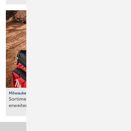
Milwaukee
Sortiment an kühlender Arbeitsbekleidung
erweitert