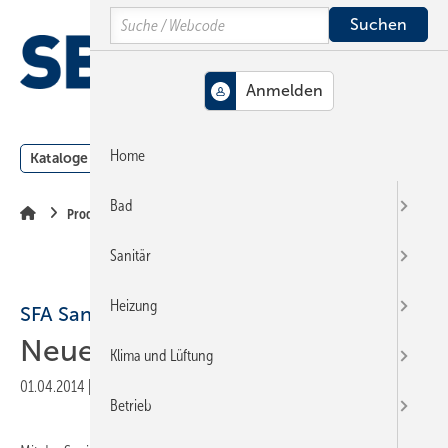
Springe
Springe
Springe
Search
auf
auf
auf
Hauptinhalt
Hauptmenü
SiteSearch
MENÜ
Home
Kataloge
Meldungen
Podcast
Produkte
Webin
Bad
Produkte
Sanitär
Heizung
SFA Sanibroy
Neue XL-Hebeanlage
Klima und Lüftung
01.04.2014
|
Veröffentlicht in
Ausgabe 07-2014
|
Druckvorschau
Betrieb