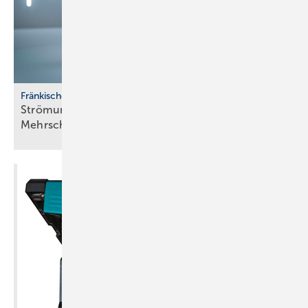
Fränkische
Strömungsoptimiertes
­Mehrschichtverbundrohrsystem