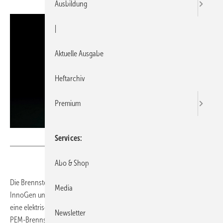
Ausbildung
|
Aktuelle Ausgabe
Heftarchiv
Premium
Bild: Senertec
Services
Abo & Shop
Die Brennstoffzelle Dachs 0.8 ist eine Weiterentwicklung des Dachs
Media
InnoGen und erzeugt eine thermische Leistung von 1100 W sowie
eine elektrische Nennleistung von 750 W. Zum Einsatz kommt ein
Newsletter
PEM-Brennstoffzellen-Heizgerät, in dem Wasserstoff und Sauerstoff