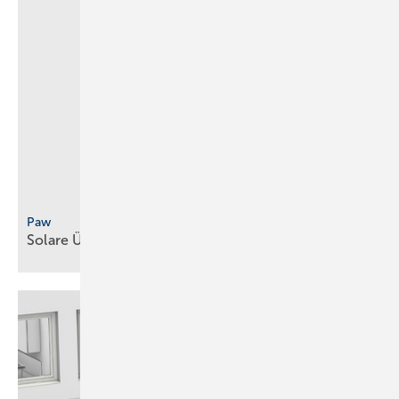
Paw
Solare Übertragung s­statio­nen mit breiter
Range