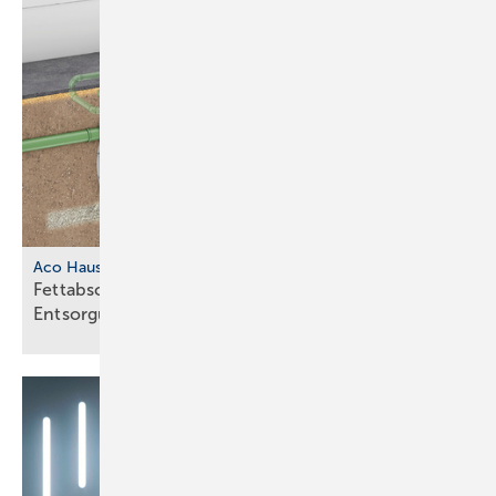
Aco Haustechnik
Fettabscheider mit separatem
Entsorgungsschacht