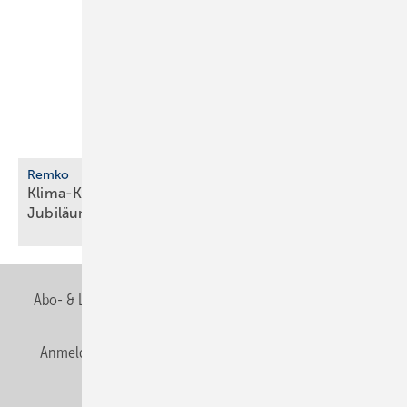
Remko
Klima-Komplettpaket als limitierte
Jubiläumsserie
Abo- & Leserservice
AGB
Alle Inhalte chronologisch
Anmelden
Anmeldung & Registrierung
Newsletter
Datenschutz
E-Paper
Editor's choice