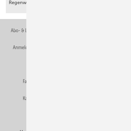
Regenwassernutzung digital
vernetzt
Abo- & Leserservice
AGB
Alle Inhalte chronologisch
Anmelden
Anmeldung & Registrierung
Newsletter
Datenschutz
E-Paper
Editor's choice
Fachbeiträge
Gentner Verlag
Impressum
Karriere bei Gentner
Team
Mediaservice
Mitgliedschaften und Engagement