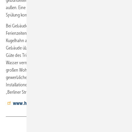
gebündelten Wasserstrahls den Filter hocheffizient von innen nach
außen. Eine nachrüstbare Rückspülautomatik kann die notwendige
Spülung komfortabel übernehmen.
Bei Gebäudeschließungen, z. B. pandemiebedingt oder in
Ferienzeiten, wird die Trinkwasser-Installation über den integrierten
Kugelhahn abgesperrt. Gleichzeitig lässt sich die Anschlussleitung ins
Gebäude über den Filter spülen. Damit werden Rückwirkungen auf die
Güte des Trinkwassers in der Versorgungsleitung durch stagnierendes
Wasser vermieden. Für den großen Trinkwasserbedarf – etwa in
großen Wohngebäuden, in der kommunalen Wasserversorgung, in
gewerblichen, industriellen oder öffentlichen Trinkwasser-
Installationen – bietet sich die Hauswasserstation HS10S-FA, auch
„Berliner Strecke“ genannt, an.
www.homecomfort.resideo.com/de
Teilen
Link kopieren