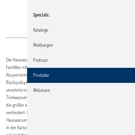
Specials
Kataloge
Bild: Resideo
Meldungen
Die Hauswasserstation Braukmann HS10S von Resideo vereint einen
Podcast
Feinfilter mit einem Druckminderer, Rückflussverhinderer und einer
Absperrarmatur in einem Gerät. Ausgestattet mit einem patentierten
Produkte
Rückspülsystem sichert die Hauswasserstation laut Pressemitteilung
ununterbrochen die Versorgung mit hygienisch einwandfreiem
Webinare
Trinkwasser. Das Einspülen von Schmutzpartikeln und Fremdkörpern,
die größer als 100 μm (0,1 mm) sind, wird durch ein Edelstahlfiltersieb
verhindert. Für die Reinigung des Filters kommt in der
Hauswasserstation die Double-Spin-Technologie zur Anwendung. Ein
in der Kartusche integrierter rotierender Impeller reinigt mittels eines