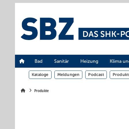
Springe
Springe
Springe
auf
auf
auf
Hauptinhalt
Hauptmenü
SiteSearch
Bad
Sanitär
Heizung
Klima un
Kataloge
Meldungen
Podcast
Produkt
Produkte