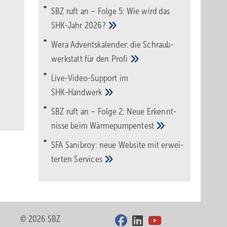
SBZ ruft an – Folge 5: Wie wird das
SHK-Jahr
2026?
Wera Adventskalender: die Schraub­
werk­statt für den
Pro­fi
Live-Video-Support im
SHK-Handwerk
SBZ ruft an – Folge 2: Neue Erkennt­
nisse beim
Wärme­pumpen­test
SFA Sanibroy: neue Web­site mit erwei­
terten
Services
© 2026 SBZ