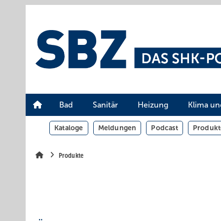
Springe
Springe
Springe
auf
auf
auf
Hauptinhalt
Hauptmenü
SiteSearch
Bad
Sanitär
Heizung
Klima un
Kataloge
Meldungen
Podcast
Produkt
Produkte