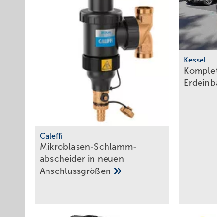
Kessel
Komplet
Erdein
Caleffi
Mikr oblasen-Schlamm­
abscheider in neuen
Anschlussgrößen