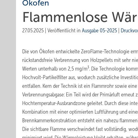
Ökofen
Flammenlose Wärm
27.05.2025
|
Veröffentlicht in
Ausgabe 05-2025
|
Druckvo
Die von Ökofen entwickelte ­ZeroFlame-Technologie erm
rückstandsfreie Verbrennung von Holzpellets mit sehr n
Werten unterhalb von 2,5 ­mg/m³. Die Technologie komm
Hochvolt-Partikelfilter aus, wodurch zusätzliche Investi
entfallen. Kern der Technik ist ein Flammrohr sowie eine
Verbrennungsabgase: Ein Teil wird der Primärluft erneut z
Hochtemperatur-Ausbrandzone geleitet. Durch diese int
Kombination mit einer optimierten Luftführung und eine
Brennkammerkonstruktion entsteht ein nahezu flammenl
Die sichtbare Flamme verschwindet fast vollständig, wodu
minimiert wird. Die Wärmeleistung bleibt erhalten, währe