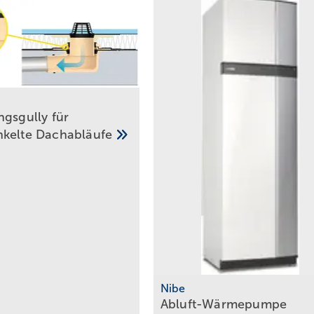
ngsgully für
nkelte
Dachabläufe
Nibe
Abluft-Wärmepumpe