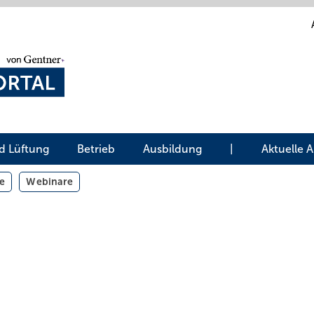
d Lüftung
Betrieb
Ausbildung
|
Aktuelle 
e
Webinare