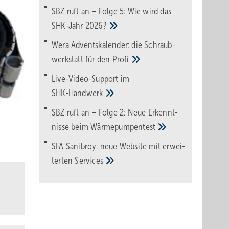
SBZ ruft an – Folge 5: Wie wird das
SHK-Jahr
2026?
Wera Adventskalender: die Schraub­
werk­statt für den
Pro­fi
Live-Video-Support im
SHK-Handwerk
SBZ ruft an – Folge 2: Neue Erkennt­
nisse beim
Wärme­pumpen­test
SFA Sanibroy: neue Web­site mit erwei­
terten
Services