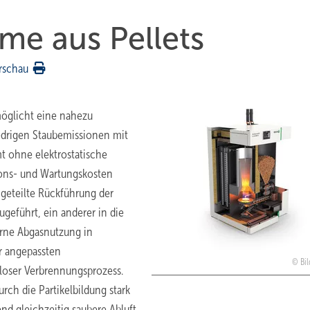
e aus Pellets
rschau
öglicht eine nahezu
iedrigen Staubemissionen mit
t ohne elektrostatische
tions- und Wartungskosten
 geteilte Rückführung der
ugeführt, ein anderer in die
erne Abgasnutzung in
r angepassten
Bi
oser Verbrennungsprozess.
rch die Partikelbildung stark
nd gleichzeitig saubere Abluft