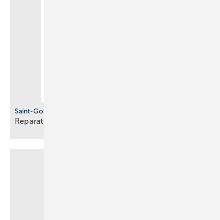
Saint-Gobain Pam Building
Reparaturverbindung für
Gussrohre