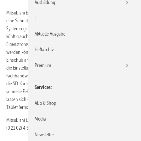
Ausbildung
Mitsubishi Electric bietet für sein Ecodan-Wärmepumpenprogramm
|
eine Schnittstelle an, mit der eine Gebäudeleittechnik auf den
Systemregler FTC-4 zugreifen kann. Basis ist der Modbus, über den
Aktuelle Ausgabe
künftig auch Photovoltaik-Anlagen zur Maximierung des
Eigenstromverbrauchs direkt mit den Wärmepumpen gekoppelt
Heftarchiv
werden können. Ein weiteres Ausstattungsmerkmal ist der SD-Karten-
Einschub an den Platinen der Wärmepumpen. Dadurch lassen sich
Premium
die Einstellungen schon vor der Inbetriebnahme im Büro des
Fachhandwerkers vornehmen. Nach dem Einlesen der Daten dient
die SD-Karte als Informationsspeicher. Im Servicefall sei somit eine
Services
schnelle Fehleranalyse möglich. Über eine Android- bzw. IOS-App
lassen sich die Wärmepumpen darüber hinaus per Smartphone oder
Abo & Shop
Tablet fernsteuern.
Media
Mitsubishi Electric · 40880 Ratingen · Telefon (0 21 02) 4 86-0 · Telefax
(0 21 02) 4 68-11 20 ·
https://www.mitsubishi-les.com/de-de/
Newsletter