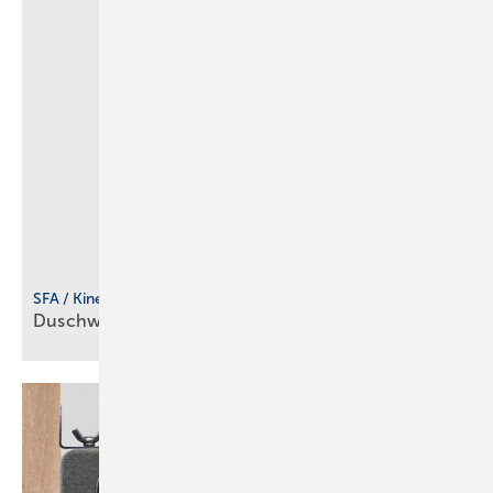
SFA / Kinedo
Duschwanne für flexible
Einbausituationen