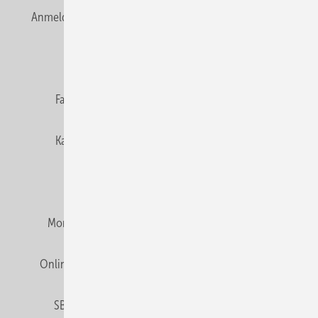
Anmelden
Anmeldung & Registrierung
Newsletter
Datenschutz
E-Paper
Editor's choice
Fachbeiträge
Gentner Verlag
Impressum
Karriere bei Gentner
Team
Mediaservice
Mitgliedschaften und Engagement
Montagezeiten Heizung
Montagezeiten Sanitär
Online Mediadaten
Privacy Manager
RSS-Feed
SBZ abonnieren
Veranstaltungen / Webinare