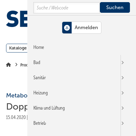
Springe
Springe
Springe
Search
auf
auf
auf
Hauptinhalt
Hauptmenü
SiteSearch
MENÜ
Home
Kataloge
Meldungen
Podcast
Produkte
Webin
Bad
Produkte
Sanitär
Heizung
Metabo
Doppel-Schnellladegerät
Klima und Lüftung
15.04.2020
|
Veröffentlicht in
Ausgabe 05-2020
|
Druckvorschau
Betrieb