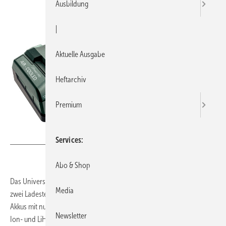
Ausbildung
|
Aktuelle Ausgabe
Heftarchiv
Premium
Bild: Metabo
Services
Abo & Shop
Das Universal-Doppel-Schnellladegerät ASC 145 Duo von Metabo hat
Media
zwei Ladestellen nebeneinander – für paralleles Aufladen von zwei
Akkus mit nur einem Kabelanschluss. Das Ladegerät kann für alle Li-
Newsletter
Ion- und LiHD-Akkupacks von 12 bis 36 V verwendet werden. Das gilt