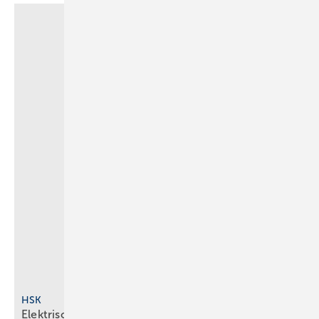
HSK
Elektrischer Badheizkörper mit
App-Steuerung