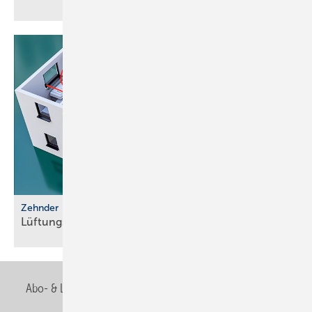
Zehnder
Lüftungssysteme für luftdichte
Gebäude
Abo- & Leserservice
AGB
Alle Inhalte chronologisch