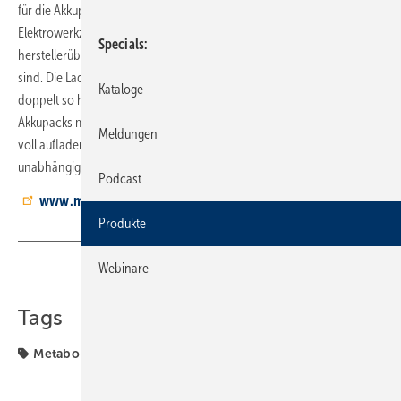
für die Akkupacks von Metabo genauso wie für die der weiteren
Elektrowerkzeug- und Maschinenhersteller, die Teil des
Specials
herstellerübergreifenden Akkusystems Cordless Alliance System (CAS)
sind. Die Ladeleistung des ASC 145 Duo ist laut Hersteller mehr als
Kataloge
doppelt so hoch wie bei einem Standard-Schnelllader: Zwei 18-V-
Akkupacks mit je 8,0 Ah Kapazität sollen das Gerät in nur einer Stunde
Meldungen
voll aufladen. Beide Plätze der neuen Ladestation funktionieren
unabhängig voneinander und laden jeweils mit voller Leistung.
Podcast
www.metabo.com
Produkte
Webinare
Teilen
Link kopieren
Tags
Metabo
Produkte