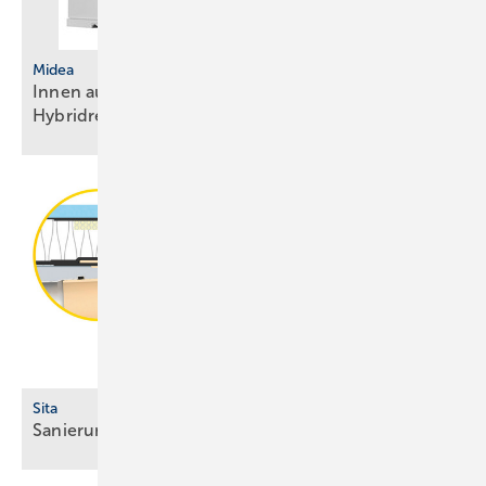
Midea
Innen aufgestellte Wärmepumpe mit
Hybridregelung
Sita
Sanierungsgully für abgewinkelte
Dachabläufe