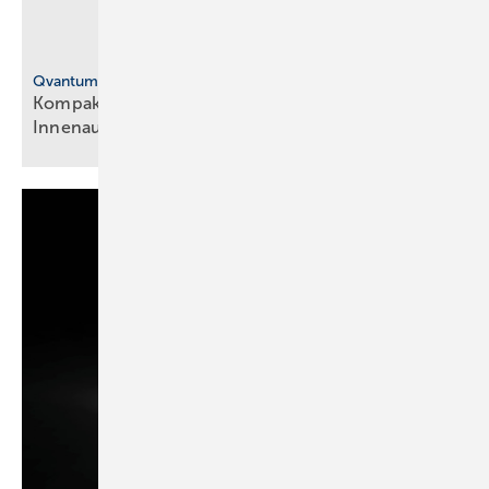
Qvantum
Ko mpakte ­Abluft-Wärmepumpe für die
Innen­aufstellung