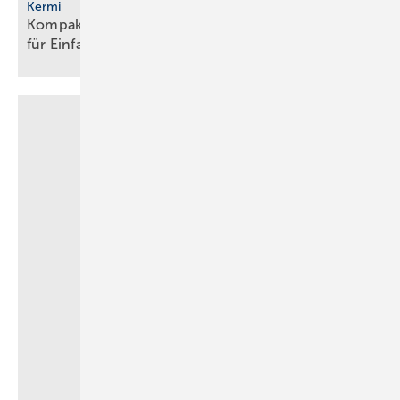
Kermi
Kompakte Sole/Wasser-Wärmepumpe mit R290
für
Einfamilienhäuser