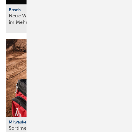
Bosch
Neue Wärmepumpengeneration für mehr ­Effizienz
im
Mehrfamilienhaus
Milwaukee
Sortiment an kühlender Arbeitsbekleidung