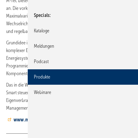
M-Tec bietet Wärmepumpen-Systempakete für die Sektorenkopplung
an. Die vorkonfigurierten Plug-and-play-Lösungen enthalten in der
Specials
Maximalvariante Luft/Wasser- oder Sole/Wasser-Wärmepumpen,
Wechselrichter, Batteriespeicher, Ladestationen für Elektrofahrzeuge
Kataloge
und regelbare Heizstäbe.
Grundidee ist es, die Bestellung, Konfiguration und Montage
Meldungen
komplexer Energielösungen stark zu vereinfachen und ein vernetztes
Energiesystem zu planen, für dessen Installation keinerlei
Podcast
Programmierkenntnisse erforderlich sind. Dafür lassen sich sämtliche
Komponenten online konfigurieren.
Produkte
Das in die Wärmepumpen integrierte Energiemanagementsystem E-
Webinare
Smart steuert die einzelnen Komponenten und maximiert den
Eigenverbrauch. E-Smart Premium übernimmt die Produktion und das
Management von Strom, Wärme und Mobilität.
www.mtec-systems.com