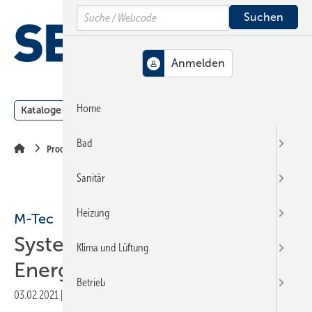
Springe
Springe
Springe
Search
auf
auf
auf
Hauptinhalt
Hauptmenü
SiteSearch
MENÜ
Home
Kataloge
Meldungen
Podcast
Produkte
Webin
Bad
Produkte
Sanitär
Heizung
M-Tec
Systempakete mit ­
Klima und Lüftung
Energiemanagement
Betrieb
03.02.2021
|
Veröffentlicht in
Ausgabe 02-2021
|
Druckvorschau