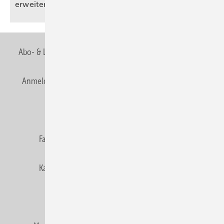
erweitert
Abo- & Leserservice
AGB
Alle Inhalte chronologisch
Anmelden
Anmeldung & Registrierung
Newsletter
Datenschutz
E-Paper
Editor's choice
Fachbeiträge
Gentner Verlag
Impressum
Karriere bei Gentner
Team
Mediaservice
Mitgliedschaften und Engagement