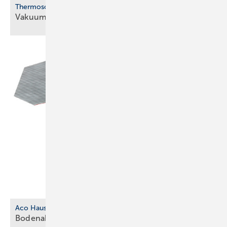
Therm osolar
Vakuum-Flachkollektor für
Solewärmepumpen
Aco Haustechnik
Bodenablauf aus biobasiertem
Kunststoff