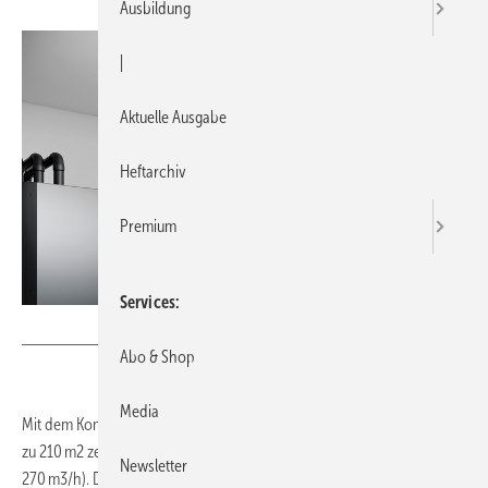
Ausbildung
|
Aktuelle Ausgabe
Heftarchiv
Premium
Services
Bild: Kermi
Abo & Shop
Media
Mit dem Kompaktlüftungsgerät X-Well F270 können Wohnflächen bis
zu 210 m2 zentral belüftet werden (höchster Luftvolumenstrom:
Newsletter
270 m3/h). Die zentrale Wohnungslüftung lässt sich flexibel an der