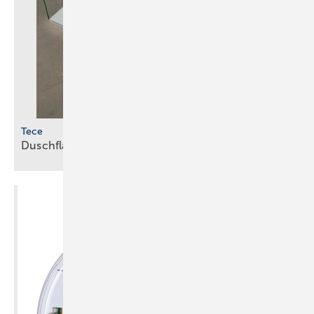
Tece
Duschflächen aus
Mineralguss