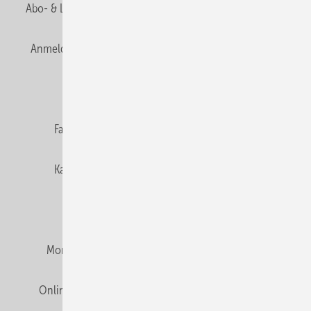
Abo- & Leserservice
AGB
Alle Inhalte chronologisch
Anmelden
Anmeldung & Registrierung
Newsletter
Datenschutz
E-Paper
Editor's choice
Fachbeiträge
Gentner Verlag
Impressum
Karriere bei Gentner
Team
Mediaservice
Mitgliedschaften und Engagement
Montagezeiten Heizung
Montagezeiten Sanitär
Online Mediadaten
Privacy Manager
RSS-Feed