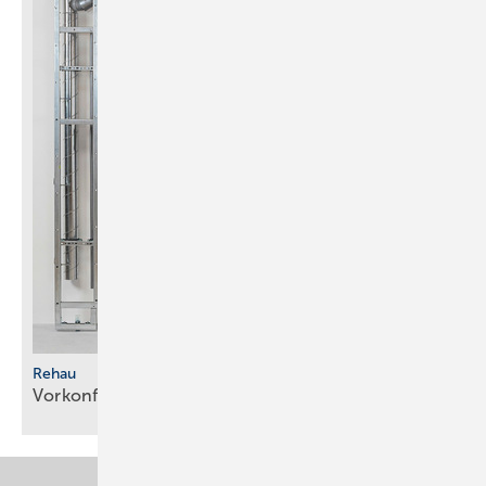
Rehau
Vorkonfektionierte
Modultechnik