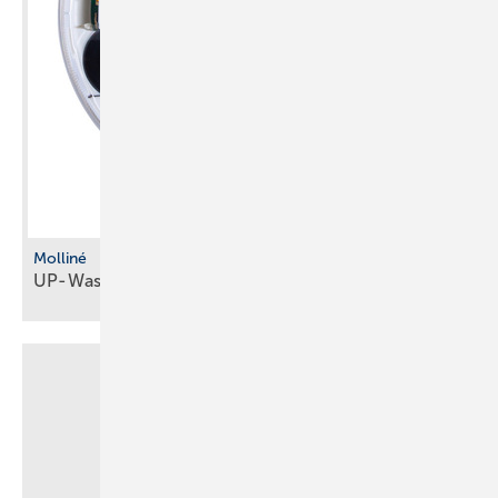
Molliné
UP-W asserzähler mit
­Koax-Messkapselsystem