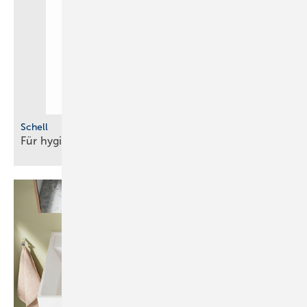
Schell
Für hygienisch sichere
­Bedienung