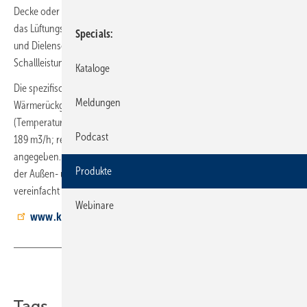
Decke oder einer Wand platzieren. Mit einer Bautiefe von 28 cm findet
das Lüftungsgerät Platz im Hauswirtschaftsraum oder auch in Küchen-
Specials
und Dielenschränken – es arbeitet mit einem sehr niedrigen
Schallleistungspegel von ca. 41 dB(A).
Kataloge
Die spezifische Leistungsaufnahme beträgt 0,25 Wh/m3 und der
Meldungen
Wärmerückgewinnungsgrad wird mit 84,4 %
(Temperaturänderungsgrad nach EN 13141-7 bei Au 7 °C, Ab 20 °C,
Podcast
189 m3/h; rekuperativer Kreuzgegenstrom-Wärmeübertrager)
angegeben. Die Bedarfsregelung erfolgt über zwei Feuchtesensoren in
Produkte
der Außen- und Abluft. Die Konstant-Volumenstromregelung
vereinfacht auch die Inbetriebnahme.
Webinare
www.kermi.de
Teilen
Link kopieren
Tags