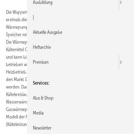
Ausbildung
Die Wuppertaler Alfred Kaut GmbH präsentierte auf der SHK Essen
|
erstmals die neu ins Lieferprogramm genommene CO
-
2
Wärmepumpe. Das Bild zeigt die Außeneinheit SHP-C90 GEN und
Aktuelle Ausgabe
Speicher mit Regelung unter der Typenbezeichnung SHP-TH99DDN.
Die Wärmepumpe, die mit umweltfreundlichem, natürlichem
Heftarchiv
Kältemittel CO
betrieben wird, erreicht eine Heizleis­ung von 9 kW
2
und kann bis zu einer Außentemperatur von 25 Grad unter Null
Premium
betrieben werden. Die Außeneinheit hat einen unterbrechungsfreien
Heizbetrieb. Auch eine neue Gaswärmepumpenserie brachte Kaut auf
den Markt. Die Außeneinheiten können als Doppelmodul betrieben
Services
werden. Dadurch ist der Anschluss von bis zu 48 Inneneinheiten je
Kältekreislauf möglich. Die Produktpalette wird durch einen weiteren
Abo & Shop
Wasserwärmeüberträger für die M-Serie ergänzt. Das
Gaswärmepumpenprogramm wird abgerundet durch ein neues
Media
Modell der M-Serie mit integriertem Generator zur Stromerzeugung
(Kälteleistung 56 kW, Heizleistung 63 kW).
Newsletter