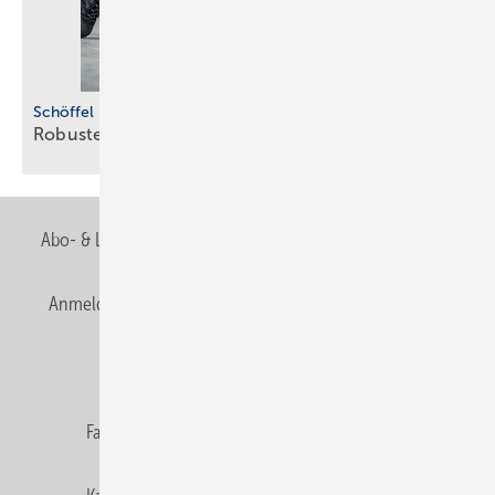
Schöffel Pro
Robuste
Beinkleider
Abo- & Leserservice
AGB
Alle Inhalte chronologisch
Anmelden
Anmeldung & Registrierung
Newsletter
Datenschutz
E-Paper
Editor's choice
Fachbeiträge
Gentner Verlag
Impressum