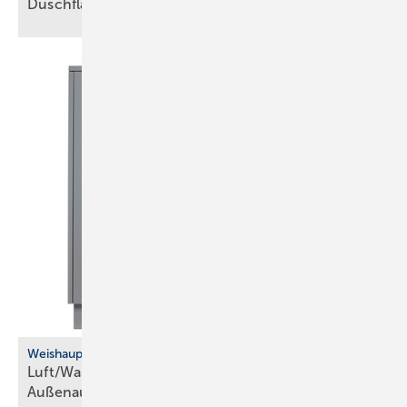
Duschflächen aus
Mineralguss
Weishaupt
Luft/Wasser-Wärmepumpe für die
­Außenaufstellung