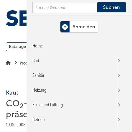
Springe
Springe
Springe
Search
auf
auf
auf
Hauptinhalt
Hauptmenü
SiteSearch
MENÜ
Home
Kataloge
Meldungen
Podcast
Produkte
Webin
Bad
Produkte
Sanitär
Heizung
Kaut
CO
-Wärmepumpe
2
Klima und Lüftung
präsentiert
Betrieb
19.06.2008
|
Veröffentlicht in
Ausgabe 12-2008
|
Druckvorschau