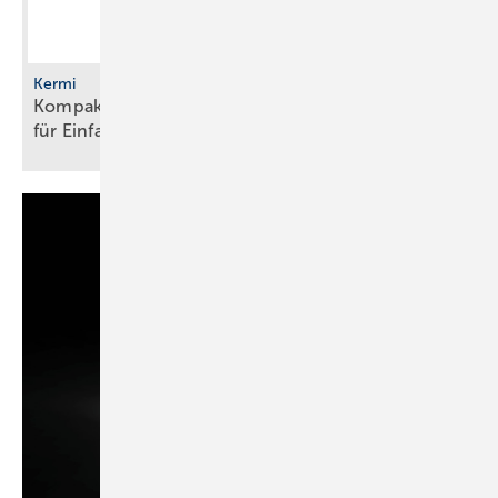
Kermi
Kompakte Sole/Wasser-Wärmepumpe mit R290
für
Einfamilienhäuser