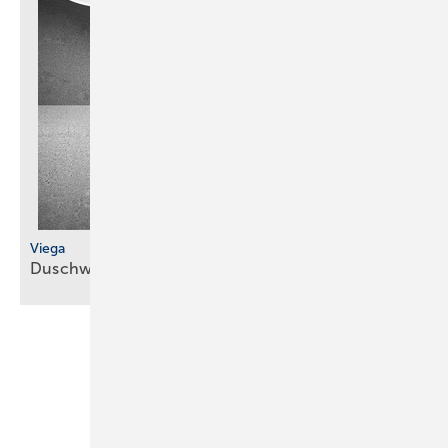
Viega
Duschwannenablauf in siebter
Generation