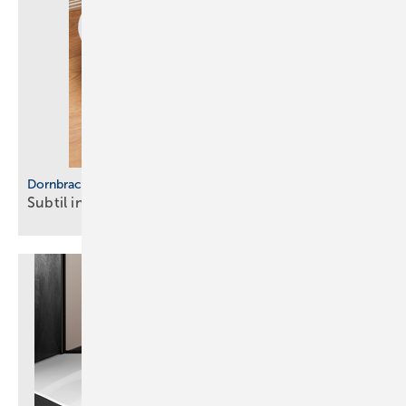
Dornbracht
Subtil in
Bronze