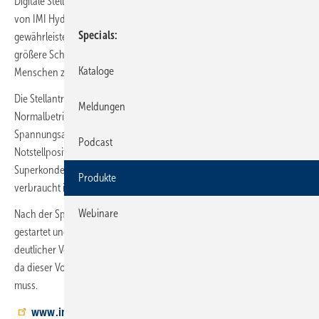
Digitale Stellantriebe mit Notstellfunktion ergänzen die Serie TA-Slider
von IMI Hydronic Engineering. Die Neuheit der Marke TA
Specials
gewährleistet auch im Notfall einen sicheren Betrieb der Anlage, um
größere Schäden im System und gefährliche Situationen für
Kataloge
Menschen zu vermeiden.
Die Stellantriebe haben vier Superkondensatoren, die im
Meldungen
Normalbetrieb Spannung speichern. Bei einem plötzlichen
Spannungsab- oder -ausfall wird das Ventil in eine vorkonfigurierte
Podcast
Notstellposition gebracht. Die nötige Energie stammt dabei aus den
Superkondensatoren. Auch wenn die gespeicherte Spannung
Produkte
verbraucht ist, wird die Notstellposition beibehalten.
Webinare
Nach der Spannungswiederkehr wird ein Kalibrierungsvorgang
gestartet und das Ventil in die Regelposition zurückgesetzt. Das ist ein
deutlicher Vorteil gegenüber mechanischen Lösungen, z. B. mit Feder,
da dieser Vorgang hier manuell vom Fachmann ausgeführt werden
muss.
www.imi-hydronic.de