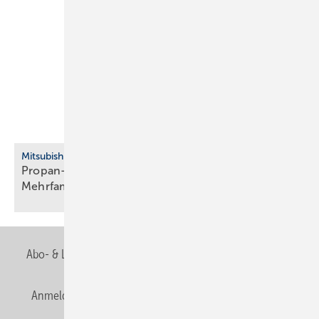
Mitsubishi Electric
Propan-Wärmepumpe für Neubau, Bestand und
Mehrfamilienhaus
Abo- & Leserservice
AGB
Alle Inhalte chronologisch
Anmelden
Anmeldung & Registrierung
Newsletter