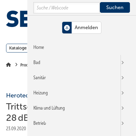
Springe
Springe
Springe
Search
auf
auf
auf
Hauptinhalt
Hauptmenü
SiteSearch
MENÜ
Home
Kataloge
Meldungen
Podcast
Produkte
Webin
Bad
Produkte
Sanitär
Heizung
Herotec
Trittschallverbesserung bis
Klima und Lüftung
28 dB
Betrieb
23.09.2020
|
Veröffentlicht in
Ausgabe 13-2020
|
Druckvorschau