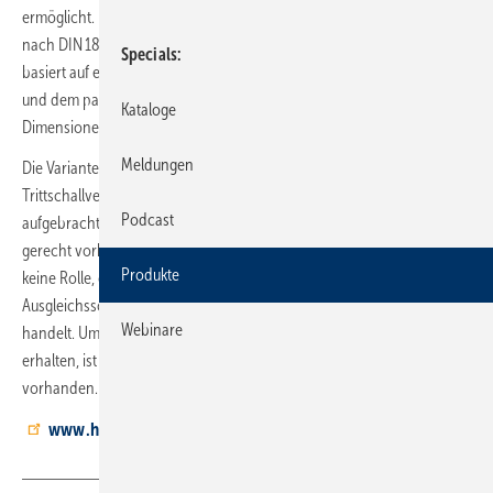
ermöglicht. Das System Tempusflat Klett für Konstruktionen mit Estrich
nach DIN 18 560 oder mit Spezialestrichen in niedriger Bauweise
Specials
basiert auf einer 2 mm dicken Kunstfaser-Deckschicht mit Klettwirkung
und dem passenden Rohr mit Klettbandummantelung in den
Kataloge
Dimensionen 10 bis 16 mm.
Meldungen
Die Variante Tempusflat Klett dB (Rolle: 1,3 × 8 m) erzielt die hohe
Trittschallverbesserung durch eine werkseitig auf der Unterseite
Podcast
aufgebrachte 8-mm-Trittschallbahn. Das Vlies kann auf einen DIN-
gerecht vorbereiteten Untergrund gelegt werden. Dabei spielt es
Produkte
keine Rolle, ob es sich um Beton, Estrich, eine gebundene
Ausgleichsschüttung, eine Dämmschicht oder um Holzuntergründe
Webinare
handelt. Um eine gegenüber Estrichanmachwasser dichte Fläche zu
erhalten, ist eine selbstklebende Überlappung von 50 mm am Stoß
vorhanden.
www.herotec.de