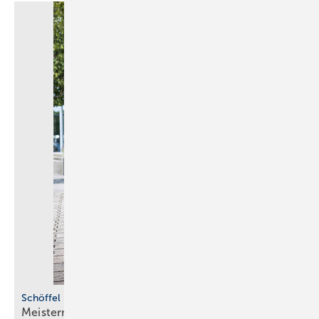
Schöffel Pro
Meistermacher und
Bull­dozer