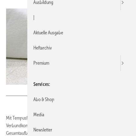
Ausbildung
|
Aktuelle Ausgabe
Heftarchiv
Premium
Services
Bild: Herotec
Abo & Shop
Media
Mit Tempusflat Klett dB kann eine dünnschichtige
Verbundkonstruktion hergestellt werden, die ab 50 mm
Newsletter
Gesamtaufbauhöhe eine Trittschallverbesserung von bis zu 28 dB