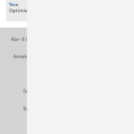
Tece
Optimierte Module für WC und
Waschtisch
Abo- & Leserservice
AGB
Alle Inhalte chronologisch
Anmelden
Anmeldung & Registrierung
Newsletter
Datenschutz
E-Paper
Editor's choice
Fachbeiträge
Gentner Verlag
Impressum
Karriere bei Gentner
Team
Mediaservice
Mitgliedschaften und Engagement