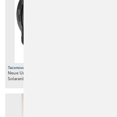
Taconova
Neu e Umwälzpumpe für Heiz- und
Solaranlagen