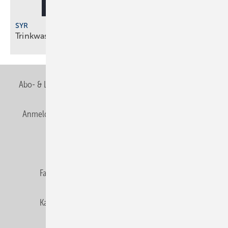
SYR
Trinkwasserfilter mit
Impuls-Rückspültechnik
Abo- & Leserservice
AGB
Alle Inhalte chronologisch
Anmelden
Anmeldung & Registrierung
Newsletter
Datenschutz
E-Paper
Editor's choice
Fachbeiträge
Gentner Verlag
Impressum
Karriere bei Gentner
Team
Mediaservice