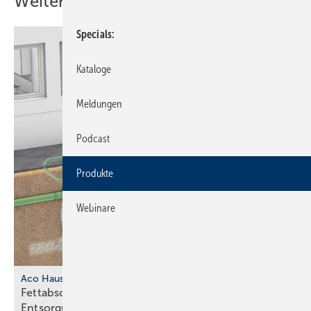
Weitere Inhalte
Specials
Kataloge
Meldungen
Podcast
Produkte
Webinare
Aco Haustechnik
Fettabscheider mit separatem
Entsorgungsschacht