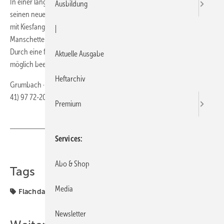
In einer längeren und einer kürzeren Ausführung bietet Grumbach
Ausbildung
seinen neuen Attika-Flachgully mit Klebekragen an. Wärmegedämmt,
mit Kiesfangkorb und angegossener Bitumen-, PVC- oder Sonder-
|
Manschette sind beide Gullys für ­hohe Ablaufleistungen konzipiert.
Durch ­eine flache Bauweise wird die Wärmedämmung so gering wie
Aktuelle Ausgabe
möglich beeinträchtigt.
Heftarchiv
Grumbach · 35581 Wetzlar · Telefon (0 64 41) 97 72-0 · Telefax (0 64
41) 97 72-20 ·
https://grumbach.net/
Premium
Services
Teilen
Link kopieren
Abo & Shop
Tags
Media
Flachdach
Grumbach
Produkte
Newsletter