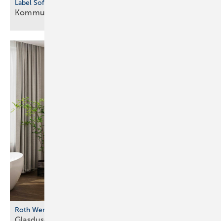
Label Software
Kommunikation
vereinfacht
Roth Werke
Glasdusche mit farbigen
Profilvarianten