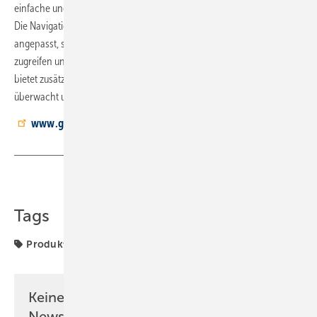
einfache und schnelle Einbindung der Anlagen in die Cloud möglich.
Die Navigation in der App wurde an das Interface der Anlage
angepasst, sodass Nutzer weltweit in Echtzeit auf ihre Anlagen
zugreifen und diese steuern können. Der integrierte Leckagesensor
bietet zusätzliche Sicherheit, indem er potenzielle Wasseraustritte
überwacht und sofortige Benachrichtigungen sendet.
www.gruenbeck.de
Teilen
Link kopieren
Tags
Produkte
Keine Zeit? Kein Problem mit dem SBZ
Newsletter!