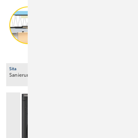
Sita
Sanierungsgully für abgewinkelte
Dachabläufe