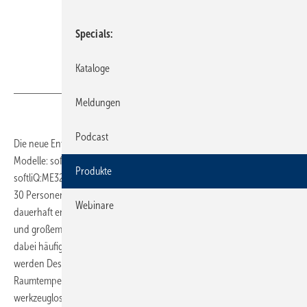
Specials
Kataloge
Bild: Grünbeck
Meldungen
Podcast
Die neue Enthärtungsanlagenreihe ME von Grünbeck umfasst drei
Modelle: ­softliQ:ME28 für die Versorgung von bis zu 15 Personen, ­
Produkte
softliQ:ME32 für bis zu 20 Personen und ­softliQ:ME38, die sogar bis zu
30 Personen bedienen kann. Zwei Austauscher sorgen dabei für
Webinare
dauerhaft enthärtetes Wasser auch bei hohen Spitzendurchflüssen
und großem Wasserbedarf. Der Salzvorrat liegt bei 95 kg und spart
dabei häufiges Nachfüllen. Dank der adaptiven Anlagendesinfektion
werden Desinfektionsintervalle selbstständig auf die Wasser- und
Raumtemperatur abgestimmt. Die Montage erfolgt mit nur wenigen,
werkzeuglosen Schritten. Durch eine verbesserte Konnektivität ist eine