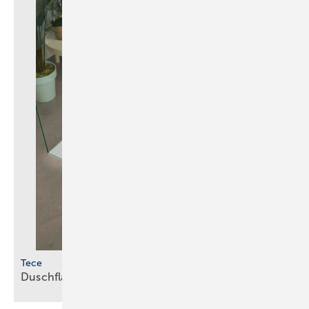
Tece
Duschflächen aus
Mineralguss