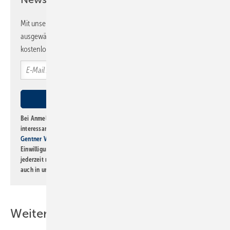
Mit unserem Newsletter erhalten Sie regelmäßig von uns
ausgewählte Informationen und Neuigkeiten, gebündelt und
kostenlos direkt ins Postfach.
Bei Anmeldung zu diesem Newsletter bin ich damit einverstanden, über
interessante Verlags- und Online-Angebote
der Marken der Alfons W.
Gentner Verlag GmbH & Co. KG
informiert zu werden. Diese
Einwilligung kann ich jederzeit widerrufen und eine Abmeldung ist
jederzeit möglich. Informationen zum Umgang mit Daten finden Sie
auch in unserer
Datenschutzerklärung
.
Weitere Inhalte