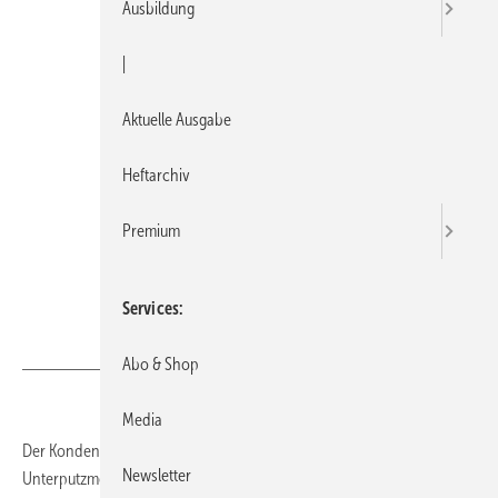
Ausbildung
|
Aktuelle Ausgabe
Heftarchiv
Premium
Services
Bild: Dallmer
Abo & Shop
Media
Der Kondensat-Siphon 138 von Dallmer eignet sich zur Aufputz- und
Newsletter
Unterputzmontage. Seine Kanalgas-­Stopp-Technik verhindert