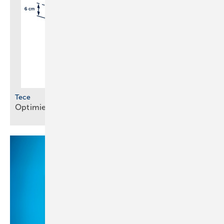
Tece
Optimierte Module für WC und
Waschtisch