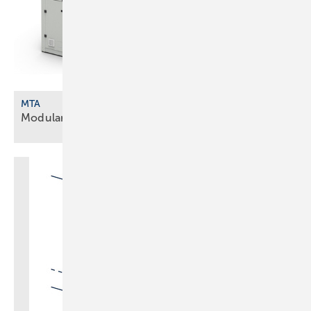
MTA
Modulare Wärmepumpen und
­Kältemaschinen