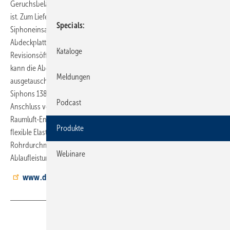
Geruchsbelästigungen auch dann, wenn das Sperrwasser verdunstet
ist. Zum Lieferumfang gehören ein Gehäuse mit herausnehmbarem
Specials
Siphoneinsatz, ein Bauschutz für die UP-Montage und eine
Abdeckplatte. Der Siphoneinsatz ist transparent. Durch die große
Kataloge
Revisionsöffnung sind sämtliche Innenteile zugänglich. Bei Bedarf
kann die Abdeckung abgenommen, der Siphoneinsatz gereinigt oder
Meldungen
ausgetauscht werden. Die Einsatzmöglichkeiten des Kondensat-
Siphons 138 sind vielfältig: Er eignet sich unter anderem zum
Podcast
Anschluss von Klima-Splitgeräten, Zentral­klimaanlagen, Klimatruhen,
Raumluft-Entfeuchtern und Brennwert-Heizkesseln. Durch eine
Produkte
flexible Elastomerdichtung können unterschiedliche
Rohrdurchmesser von 20 bis 32 mm angeschlossen werden. Die
Webinare
Ablaufleistung nach DIN 19 541 beträgt 0,15 l/s (9 l/min).
www.dallmer.de
Teilen
Link kopieren