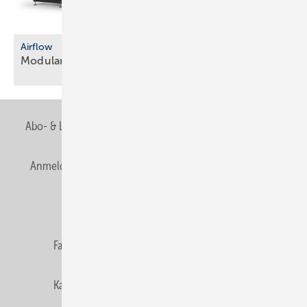
Airflow
Modulare
Lüftungsgeräte
Abo- & Leserservice
AGB
Alle Inhalte chronologisch
Anmelden
Anmeldung & Registrierung
Newsletter
Datenschutz
E-Paper
Editor's choice
Fachbeiträge
Gentner Verlag
Impressum
Karriere bei Gentner
Team
Mediaservice