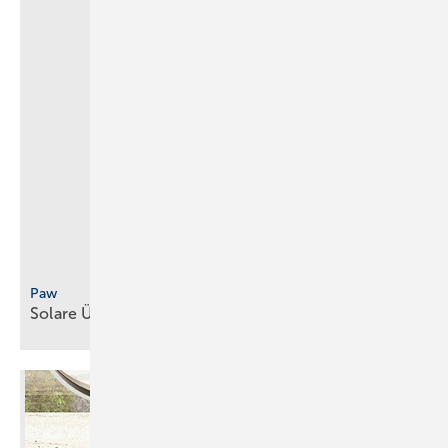
Paw
Solare Übertragung s­statio­nen mit breiter
Range