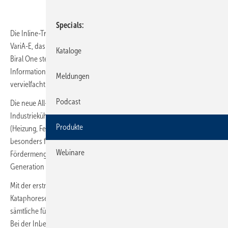
Specials
Die Inline-Trockenläuferpumpe VivarA ist das Nachfolgemodell der
VariA-E, das neu über Bluetooth Connect verfügt und sich mit der App
Kataloge
Biral One steuern lässt. Dadurch konnten die Bedien- und
Informationsmöglichkeiten im Vergleich zum Vorgängermodell
Meldungen
vervielfacht werden, ohne dass ein Zubehör benötigt wird.
Podcast
Die neue All-in-one-Pumpe kann im Kältebereich (Kühlung,
Industriekühlung, industrielle Anwendungen) und im Wärmebereich
Produkte
(Heizung, Fernwärmesysteme) eingesetzt werden und eignet sich
besonders für mittlere und höhere Förderhöhen sowie für große
Webinare
Fördermengen. Sie verfügt über Synchronmotoren der neuesten
Generation und erreicht die Energieeffizienzklasse IE5.
Mit der erstmals für eine Biral-Pumpe verwendeten
Kataphoresebeschichtung übertrifft sie über alle Baugrößen hinweg
sämtliche für die Energieeffizienzklasse IE4 geltenden ErP-Richtwerte.
Bei der Inbetriebnahme entfallen das Verbinden der Kapillarrohre mit