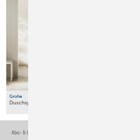
Grohe
Duschsystem mit
­Wärmerückgewinnung
Abo- & Leserservice
AGB
Alle Inhalte chronologisch