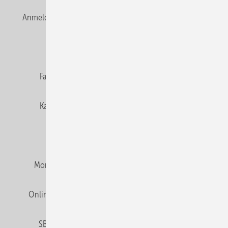
Anmelden
Anmeldung & Registrierung
Newsletter
Datenschutz
E-Paper
Editor's choice
Fachbeiträge
Gentner Verlag
Impressum
Karriere bei Gentner
Team
Mediaservice
Mitgliedschaften und Engagement
Montagezeiten Heizung
Montagezeiten Sanitär
Online Mediadaten
Privacy Manager
RSS-Feed
SBZ abonnieren
Veranstaltungen / Webinare