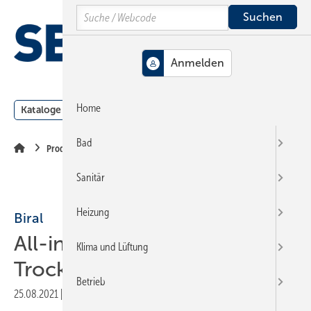
Springe
Springe
Springe
Search
auf
auf
auf
Hauptinhalt
Hauptmenü
SiteSearch
MENÜ
Home
Kataloge
Meldungen
Podcast
Produkte
Webin
Bad
Produkte
Sanitär
Heizung
Biral
All-in-one-Inline-
Klima und Lüftung
Trockenläuferpumpe
Betrieb
25.08.2021
|
Veröffentlicht in
Ausgabe 11-2021
|
Druckvorschau