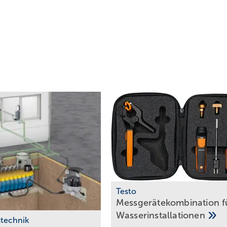
T esto
Messgerätekombination f
Wasserinstallationen
technik