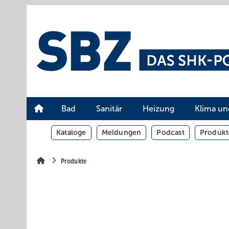
Springe
Springe
Springe
auf
auf
auf
Hauptinhalt
Hauptmenü
SiteSearch
Bad
Sanitär
Heizung
Klima un
Kataloge
Meldungen
Podcast
Produkt
Produkte