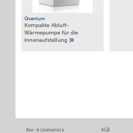
Qvantum
Ko mpakte ­Abluft-
Wärmepumpe für die
Innen­aufstellung
Abo- & Leserservice
AGB