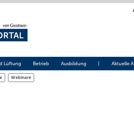
d Lüftung
Betrieb
Ausbildung
|
Aktuelle 
e
Webinare