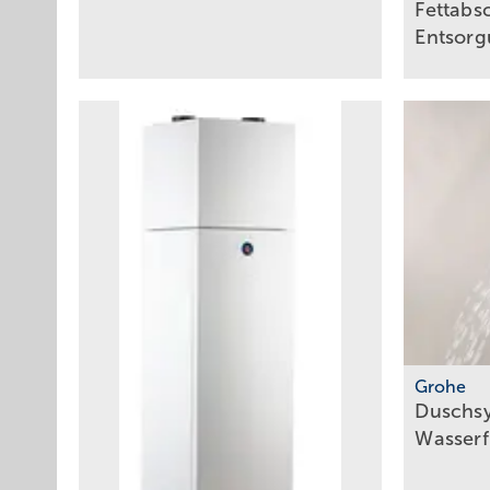
Fettabs
Entsor
Grohe
Duschsy
Wasserf