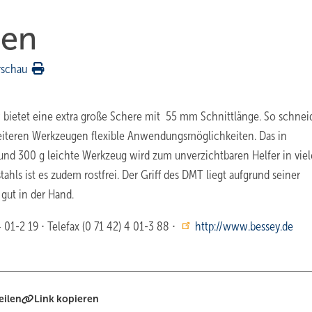
gen
rschau
ietet eine extra große Schere mit ­ 55 mm Schnittlänge. So schnei
weiteren Werkzeugen flexible Anwendungsmöglichkeiten. Das in
und 300 g leichte Werkzeug wird zum unverzichtbaren Helfer in vie
ahls ist es zudem rostfrei. Der Griff des DMT liegt aufgrund seiner
gut in der Hand.
 01-2 19 ∙ Telefax (0 71 42) 4 01-3 88 ∙
http://www.bessey.de
eilen
Link kopieren