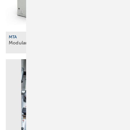
MTA
Modulare Wärmepumpen und
­Kältemaschinen