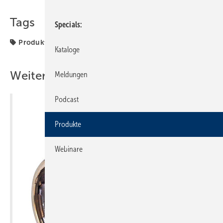
Tags
Specials
Produkte
Kataloge
Weitere Inhalte
Meldungen
Podcast
Produkte
Webinare