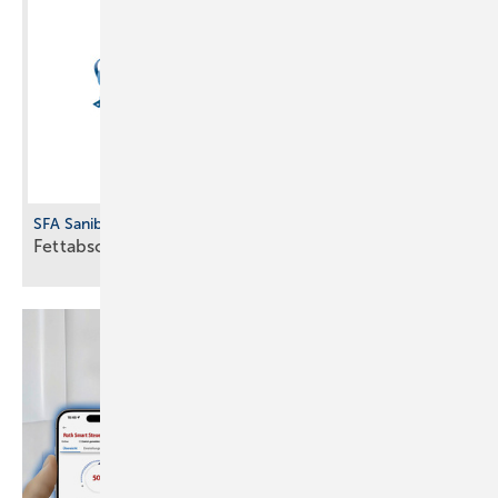
SFA Sanibroy
Fettabscheider für
Freiaufstellung