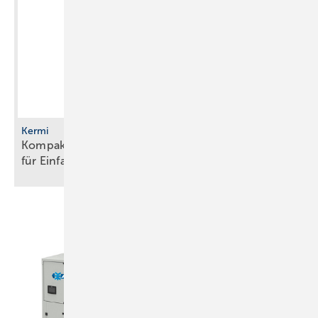
Kermi
Kompakte Sole/Wasser-Wärmepumpe mit R290
für
Einfamilienhäuser