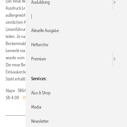
Das neue Waschbecken Tangens von Alape soll eine Empfindung zum
Ausbildung
Ausdruck bringen, die Sehnsucht nach Berührung. Bei dem
außergewöhnlichen Design setzt eine Welle in der Beckenmulde einen
|
sinn­lichen Akzent in der ansonsten gewohnt puristischen
Linienführung. Die Welle scheint die Beckenmulde in zwei Hälften zu
Aktuelle Ausgabe
teilen. Je nach Betrachtungswinkel ändert sich die Optik der
Beckenmulde. Von weitem wirkt sie tief, erst beim Nähertreten
Heftarchiv
bemerkt man, dass es zwei unterschiedliche Ebenen sind. Tangens
wurde vom Alape Designpartner Lykouria Design/London gestaltet.
Premium
Die neue Beckenform ist in der Größe 700 x 385 mm als
Einbaubecken, Unterbaubecken oder Aufsatzbecken aus glasiertem
Services
Stahl erhältlich.
Alape · 38644 Goslar · Telefon (0 53 21) 5 58-0 · Telefax · (0 53 21) 5
Abo & Shop
58-4 00 ·
https://www.alape.com/
Media
Newsletter
Teilen
Link kopieren