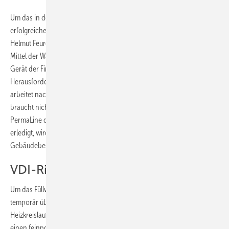
Um das in den Heizkreisen befindliche Leitungswasser nach
erfolgreicher Druckprüfung VDI-2035-konform aufzubereiten, ist für
Helmut Feurer das Inline-Entsalzungssystem PermaLine das erprobte
Mittel der Wahl. Tatsächlich werden mit dem kompakten mobilen
Gerät der Firma Permatrade Wassertechnik auch größere
Herausforderungen tragbar. Das einfach zu bedienende System
arbeitet nach wenigen Handgriffen weitgehend automatisch und
braucht nicht über den gesamten Prozess beaufsichtigt zu werden. Da
PermaLine die Heizungswasseraufbereitung im laufenden Betrieb
erledigt, wird auch die Befüllung großer Installationen im
Gebäudebestand vereinfacht.
VDI-Richtlinie fließend umgesetzt
Um das Füllwasser entsprechend aufzubereiten, wird PermaLine
temporär über einen Bypass vom Rücklauf her kommend in den
Heizkreislauf eingebunden. Zunächst fließt das Wasser dabei durch
einen feinporigen Tiefenfilter, der Trübstoffe und Magnetit entfernt.