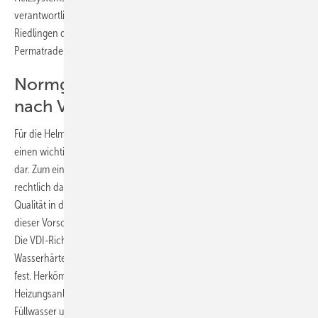
verantwortlicher SHK-Betrieb empfahl die Helmut Feurer GmbH aus
Riedlingen daher eine Heizungswasserbehandlung der Firma
Permatrade Wassertechnik.
Normgerechte Heizungsbefüllung
nach VDI 2035
Für die Helmut Feurer GmbH stellt die Heizungswasserbehandlung
einen wichtigen Bestandteil bei der Anlageninstallation und -wartung
dar. Zum einen sind Installateure durch die VDI-Richtlinie 2035
rechtlich dazu verpflichtet, Heizungswasser in der vorgeschriebenen
Qualität in das System zu füllen. Zum anderen wird durch die Erfüllung
dieser Vorschrift ein wichtiger Beitrag zum Schutz der Anlage geleistet.
Die VDI-Richtlinie 2035 legt verbindlich die zulässigen Grenzwerte für
Wasserhärte und pH-Wert des Heizungsfüll- und Ergänzungswassers
fest. Herkömmliches Trinkwasser liegt in der Regel außerhalb der für
Heizungsanlagen optimalen Werte und ist deshalb oftmals als
Füllwasser ungeeignet.