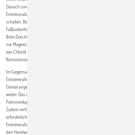
Danach sorgt eine angeschlossene Mischbettpatrone für die
Entmineralisierung. Bis zu drei Patronen lassen sich dabei in Reihe
schalten. Bei NMH kamen für die Inbetriebnahme der
Fußbodenheizung 10 Stück Permasoft PT-PS21000 IL zum Einsatz.
Beim Durchfließen dieser Entmineralisierungseinheiten werden nicht
nur Magnesium und Calzium entfernt, sondern auch korrosive Salze
wie Chlorid und Sulfat und, falls vorhanden, anorganische
Korrosionsinhibitoren.
Im Gegensatz zu einer Enthärtung hat das Wasser hier nach der
Entmineralisierung eine stark reduzierte elektrische Leitfähigkeit.
Einmal angeschlossen, arbeitet PermaLine weitgehend selbstständig
weiter. Das integrierte Magnetventil schließt automatisch, sobald die
Patronenkapazität oder die eingegebene Zielleitfähigkeit erreicht sind.
Zudem verfügt PermaLine über eine integrierte Pumpe, die den
erforderlichen Volumenstrom durch die Permasoft-
Entmineralisierungseinheit stetig aufrechterhält. Ein klarer Vorteil für
den Handwerker, denn so kann er selbst entscheiden, wann er das