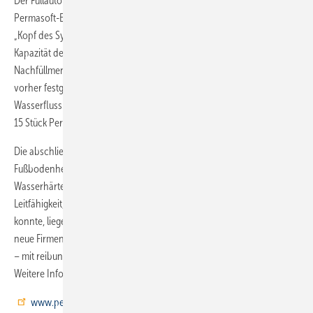
Der Füllautomat regelt die Befüllung in Kombination mit den
Permasoft-Entmineralisierungseinheiten. So erkennt Permamat als
„Kopf des Systems“ die Wasserhärte bzw. Leitfähigkeit, überwacht die
Kapazität der Permasoft-Entmineralisierungseinheiten sowie die
Nachfüllmengen. Beim Erreichen der maximalen Kapazität bzw. einer
vorher festgelegten Wassermenge unterbricht Permamat den
Wasserfluss. Bei NMH wurde das Kesselhaus unter Verwendung von
15 Stück Permasoft-PT-PS-18000-Kartuschen mit rund 8000 l befüllt.
Die abschließende Messung zeigte – vom Kessel bis zur
Fußbodenheizung – eine optimale Füllwasserqualität: Mit einer
Wasserhärte unter 1 °dH, einem pH-Wert von 8,3 und einer
Leitfähigkeit, die von 830 µS/cm auf 48 µS/cm reduziert werden
konnte, liegen nun alle Werte im besten VDI-Norm-2035-Bereich. Das
neue Firmengebäude von NMH ist somit auf vollen Komfort eingestellt
– mit reibungslosem Heizungsbetrieb und optimaler Energieeffizienz.
Weitere Infos unter
www.perma-trade.de