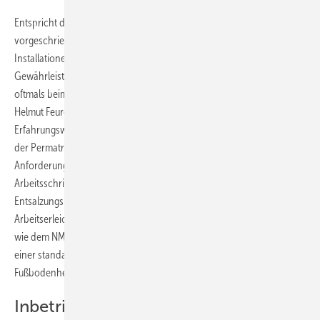
Entspricht das Heizungswasser in einer Anlage nicht der
vorgeschriebenen Qualität und kommt es zu Schäden an den
Installationen, haftet nicht der Gerätehersteller. Das
Gewährleistungsrisko liegt dann beim Betreiber bzw. letztendlich
oftmals beim Fachbetrieb, der die Befüllung vorgenommen hat.
Helmut Feurer vertraut aufgrund langjähriger positiver
Erfahrungswerte bei der Heizungswasserbehandlung auf die Systeme
der Permatrade Wassertechnik. Zum einen erfüllen diese alle
Anforderungen der VDI-Richtlinie Blatt 1 und 2 in nur einem
Arbeitsschritt. Und zum anderen ermöglicht insbesondere die Inline-
Entsalzungsmethode PT-IL 20 – kurz: PermaLine – eine
Arbeitserleichterung. Ein Vorteil, der sich gerade bei Großprojekten
wie dem NMH-Firmenneubau bezahlt macht. Denn hier musste neben
einer standardmäßigen Inbetriebnahme des Heizkessels auch die
Fußbodenheizung der VDI-Norm 2035 entsprechend befüllt werden.
Inbetriebnahme einer 6000 m²