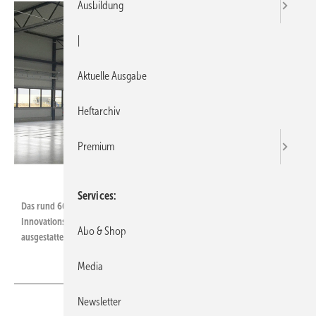
Ausbildung
|
Aktuelle Ausgabe
Heftarchiv
Premium
Services
Das rund 6000 m² Gebäudefläche umfassende Produktions- und
Innovationszentrum der NMH GmbH ist mit einer Fußbodenheizung
Abo & Shop
ausgestattet, die sich in 20 Verteilerstationen à 12 Kreise gliedert.
Media
Newsletter