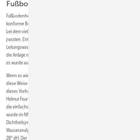
Fußbodenheizung
Fußbodenheizungen sind mitunter ein weites Feld und deren VDI-
konforme Befüllung war bislang ein äußerst zeitaufwendiger Prozess,
bei dem viel Wasser fließen musste, bevor die erforderlichen Werte
passten. Entweder wurde nach erfolgreicher Druckprüfung mit
Leitungswasser dieses anschließend mühsam wieder abgelassen, um
die Anlage mit aufbereitetem Wasser nochmals neu zu befüllen. Oder
es wurde auf umständlichem Wege mit Spülpumpen hantiert.
Wenn es wie bei NMH um 20 Verteilstationen à 12 Kreise geht, die auf
diese Weise alle nacheinander durchgespült werden müssten, wird
dieses Vorhaben schnell zur tagesfüllenden Herausforderung. Die
Helmut Feurer GmbH spart sich Arbeitsaufwand dieser Art und wählte
die einfachere Methode der Heizungswasseraufbereitung. Dabei
wurde im NMH-Firmengebäude die Fußbodenheizung zur
Dichtheitsprüfung zunächst mit normalem Leitungswasser befüllt. Die
Wasseranalyse des Rohwassers ergab vor Ort eine Wasserhärte von
28° dH. Der pH-Wert lag bei 7,4 und die Leitfähigkeit bei 830 µS/cm.