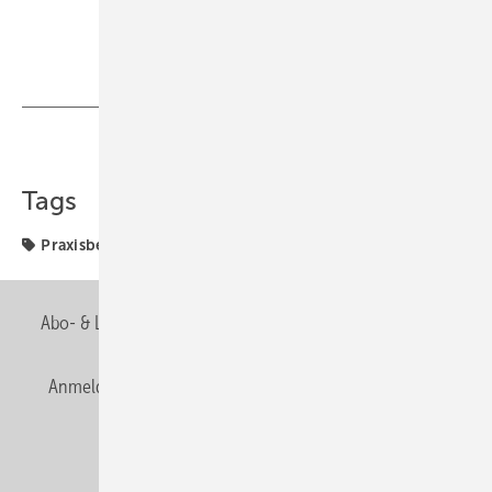
Teilen
Link kopieren
Tags
Praxisbericht
Referenzobjekte
Abo- & Leserservice
AGB
Alle Inhalte chronologisch
Anmelden
Anmeldung & Registrierung
Newsletter
Datenschutz
E-Paper
Editor's choice