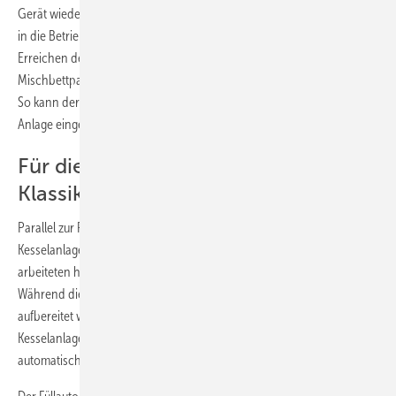
Gerät wieder abbaut bzw. wann sich ein Patronentausch am besten
in die Betriebsabläufe integrieren lässt. Muss der pH-Wert nach
Erreichen der Zielleitfähigkeit angehoben werden, wird die
Mischbettpatrone durch eine pH-Stabilisierungseinheit ausgetauscht.
So kann der Wert passend zu den verwendeten Werkstoffen der
Anlage eingestellt werden.
Für die Kesselinbetriebnahme der
Klassiker
Parallel zur Fußbodenheizung galt es bei NMH, auch die neue
Kesselanlage mit Pufferspeicher in Betrieb zu nehmen. Dadurch
arbeiteten hier gleich zwei Permatrade-Systeme Seite an Seite.
Während die Fußbodenheizung mit PermaLine entsprechend
aufbereitet werden konnte, setzte die Feurer GmbH bei der
Kesselanlage mit einem Anlagevolumen von 15 m³ auf die
automatische Heizungsbefüllung mit Permamat.