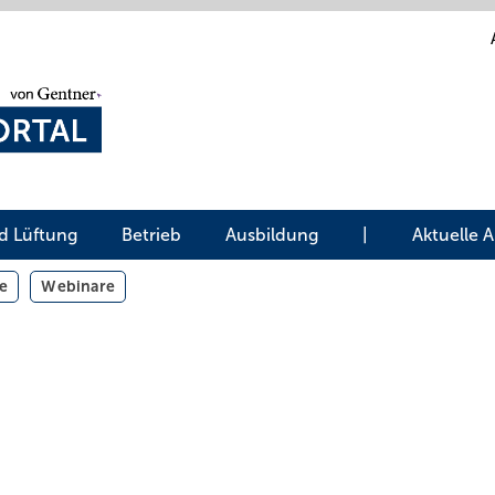
d Lüftung
Betrieb
Ausbildung
|
Aktuelle 
e
Webinare