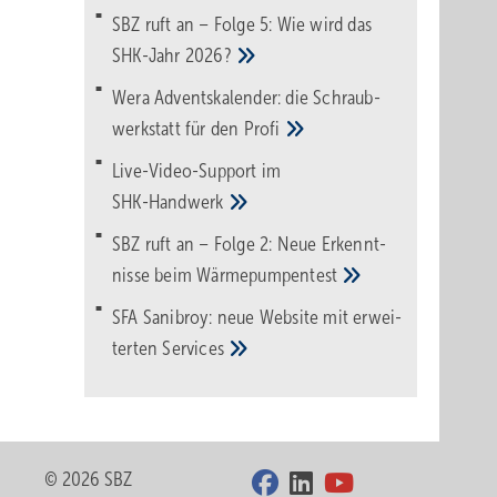
SBZ ruft an – Folge 5: Wie wird das
SHK-Jahr
2026?
Wera Adventskalender: die Schraub­
werk­statt für den
Pro­fi
Live-Video-Support im
SHK-Handwerk
SBZ ruft an – Folge 2: Neue Erkennt­
nisse beim
Wärme­pumpen­test
SFA Sanibroy: neue Web­site mit erwei­
terten
Services
© 2026 SBZ